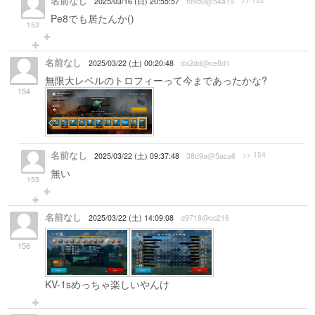
名前なし
>> 152
2025/03/16 (日) 20:55:57
f99d0@54a19
Pe8でも居たんか()
153
名前なし
2025/03/22 (土) 00:20:48
da2dd@ce8d1
無限大レベルのトロフィーって今まであったかな?
154
名前なし
>> 154
2025/03/22 (土) 09:37:48
38d9a@5aca6
無い
155
名前なし
2025/03/22 (土) 14:09:08
d9718@cc216
156
KV-1sめっちゃ楽しいやんけ