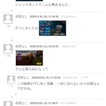
ジャックポットでこんな事あるんだ…
名前なし
2025/01/30 (木) 01:09:38
ff7be@42cba
136
久々にキレたわ
名前なし
2025/02/02 (日) 20:00:23
f4f89@b1b51
139
そんな落ち込むなって
名前なし
>> 139
2025/02/03 (月) 07:20:06
f4f89@b1b51
この砲身が下に向く現象、一向に治らないから仕様なん
140
ですかね。
名前なし
2025/02/05 (水) 01:58:07
f8719@b8613