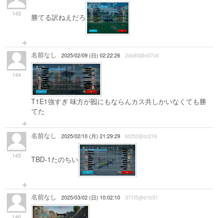
143
勝てる訳ねえだろ
名前なし
2025/02/09 (日) 02:22:26
2da93@c07cd
144
T1E1強すぎ 味方が囮にもならんカス共しかいなくても勝
てた
名前なし
2025/02/10 (月) 21:29:29
6f252@cc216
145
TBD-1たのちい
名前なし
2025/03/02 (日) 10:02:10
371f5@b1b51
146