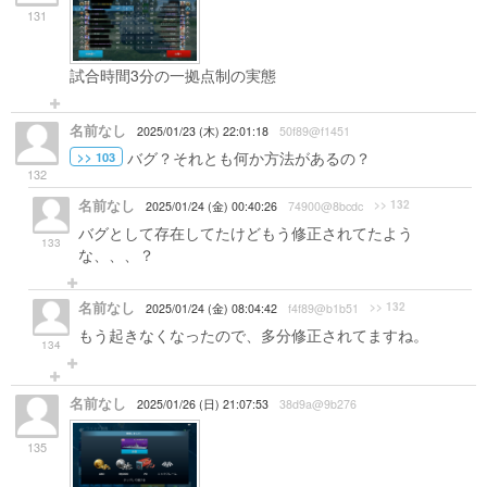
131
試合時間3分の一拠点制の実態
名前なし
2025/01/23 (木) 22:01:18
50f89@f1451
バグ？それとも何か方法があるの？
>> 103
132
名前なし
>> 132
2025/01/24 (金) 00:40:26
74900@8bcdc
バグとして存在してたけどもう修正されてたよう
133
な、、、？
名前なし
>> 132
2025/01/24 (金) 08:04:42
f4f89@b1b51
もう起きなくなったので、多分修正されてますね。
134
名前なし
2025/01/26 (日) 21:07:53
38d9a@9b276
135