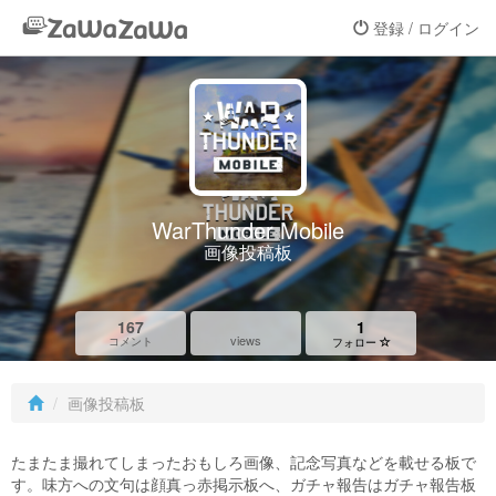
登録 / ログイン
WarThunder Mobile
画像投稿板
167
1
views
コメント
フォロー
画像投稿板
たまたま撮れてしまったおもしろ画像、記念写真などを載せる板で
す。味方への文句は顔真っ赤掲示板へ、ガチャ報告はガチャ報告板