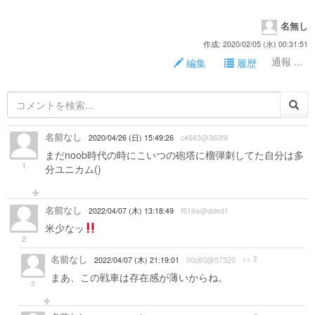
名無し
作成: 2020/02/05 (水) 00:31:51
通報 ...
編集
履歴
名前なし
2020/04/26 (日) 15:49:26
c4663@363f9
まだnoob時代の時にこいつの砲塔に榴弾刺してた自分は多
1
分ユニカム()
名前なし
2022/04/07 (木) 13:18:49
f516a@dded1
米少なッ
2
名前なし
>> 2
2022/04/07 (木) 21:19:01
00c60@57320
まあ、この戦車は存在感が薄いからね。
3