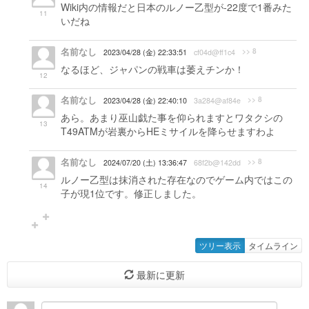
Wiki内の情報だと日本のルノー乙型が-22度で1番みた
11
いだね
名前なし
>> 8
2023/04/28 (金) 22:33:51
cf04d@ff1c4
なるほど、ジャパンの戦車は萎えチンか！
12
名前なし
>> 8
2023/04/28 (金) 22:40:10
3a284@af84e
あら。あまり巫山戯た事を仰られますとワタクシの
13
T49ATMが岩裏からHEミサイルを降らせますわよ
名前なし
>> 8
2024/07/20 (土) 13:36:47
68f2b@142dd
ルノー乙型は抹消された存在なのでゲーム内ではこの
14
子が現1位です。修正しました。
ツリー表示
タイムライン
最新に更新