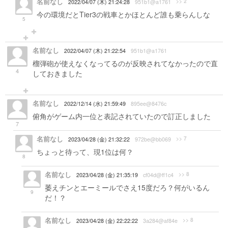
名前なし
>> 2
2022/04/07 (木) 21:24:28
951b1@a1761
今の環境だとTier3の戦車とかほとんど誰も乗らんしな
5
名前なし
2022/04/07 (木) 21:22:54
951b1@a1761
榴弾砲が使えなくなってるのが反映されてなかったので直
4
しておきました
名前なし
2022/12/14 (水) 21:59:49
895ee@8476c
俯角がゲーム内一位と表記されていたので訂正しました
7
名前なし
>> 7
2023/04/28 (金) 21:32:22
972be@bb069
ちょっと待って、現1位は何？
8
名前なし
>> 8
2023/04/28 (金) 21:35:19
cf04d@ff1c4
萎えチンとエーミールでさえ15度だろ？何がいるん
9
だ！？
名前なし
>> 8
2023/04/28 (金) 22:22:22
3a284@af84e