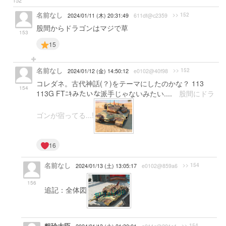
152
名前なし
>> 152
2024/01/11 (木) 20:31:49
611df@c2359
股間からドラゴンはマジで草
153
15
名前なし
>> 152
2024/01/12 (金) 14:50:12
e0102@40f98
コレダネ。古代神話(？)をテーマにしたのかな？ 113
154
113G FTﾆｷみたいな派手じゃないみたい....
股間にドラ
ゴンが宿ってる...!
16
名前なし
>> 154
2024/01/13 (土) 13:05:17
e0102@859a6
156
追記：全体図
>> 154