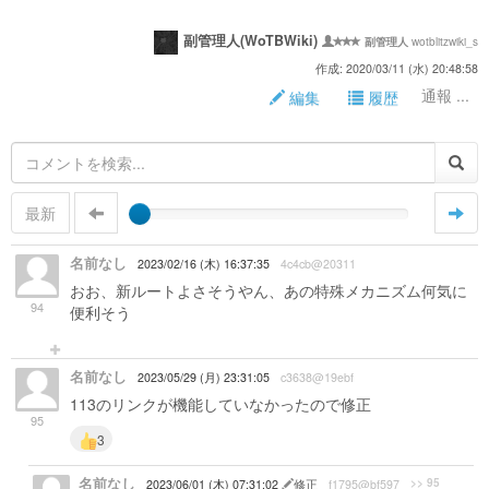
副管理人(WoTBWiki)
wotblitzwiki_s
副管理人
作成: 2020/03/11 (水) 20:48:58
通報 ...
編集
履歴
最新
名前なし
2023/02/16 (木) 16:37:35
4c4cb@20311
おお、新ルートよさそうやん、あの特殊メカニズム何気に
94
便利そう
名前なし
2023/05/29 (月) 23:31:05
c3638@19ebf
113のリンクが機能していなかったので修正
95
3
名前なし
>> 95
2023/06/01 (木) 07:31:02
修正
f1795@bf597