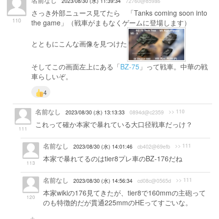
名前なし
2023/08/30 (水) 11:39:34
72760@859a6
さっき外部ニュース見てたら 「Tanks coming soon into
110
the game」（戦車がまもなくゲームに登場します）
とともにこんな画像を見つけた
そしてこの画面左上にある「
BZ-75
」って戦車。中華の戦
車らしいぞ。
4
名前なし
>> 110
2023/08/30 (水) 13:13:33
0894d@c2359
これって確か本家で暴れている大口径戦車だっけ？
111
名前なし
>> 111
2023/08/30 (水) 14:01:46
cb402@69efb
本家で暴れてるのはtier8プレ車のBZ-176だね
113
名前なし
>> 111
2023/08/30 (水) 14:56:34
cd08c@0565d
本家wikiの176見てきたが、tier8で160mmの主砲って
120
のも特徴的だが貫通225mmのHEってすごいな。