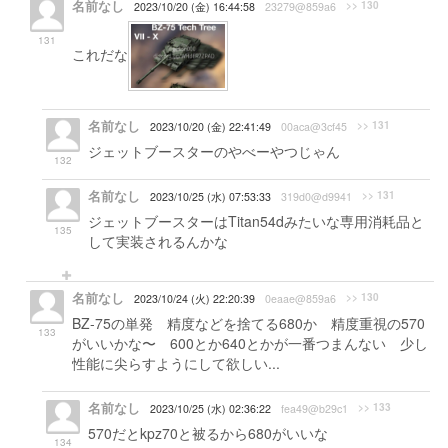
名前なし
>> 130
2023/10/20 (金) 16:44:58
23279@859a6
131
これだな
名前なし
>> 131
2023/10/20 (金) 22:41:49
00aca@3cf45
ジェットブースターのやべーやつじゃん
132
名前なし
>> 131
2023/10/25 (水) 07:53:33
319d0@d9941
ジェットブースターはTitan54dみたいな専用消耗品と
135
して実装されるんかな
名前なし
>> 130
2023/10/24 (火) 22:20:39
0eaae@859a6
BZ-75の単発 精度などを捨てる680か 精度重視の570
133
がいいかな〜 600とか640とかが一番つまんない 少し
性能に尖らすようにして欲しい...
名前なし
>> 133
2023/10/25 (水) 02:36:22
fea49@b29c1
570だとkpz70と被るから680がいいな
134