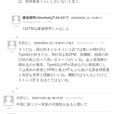
は 限界集落くらいしかいないと思う。
そーめんさんの発言 ぱくってしまった...
爆速標準のtier8mtはT-34-3やで
2023/09/26 (火) 14:48:11
>> 126
03b86@18780
128
122TMは爆速標準じゃないよ
名前なし
>> 125
2023/09/24 (日) 14:48:01
修正
34b24@ecefd
そうだな…国が好きとかそういう訳では無いがM41Dと
127
Type62が好きだな。M41Dは高DPM、高機動、他国の同
口径の砲と比べて高いダメージがいいね。あと装填棒が
積めるのが最高。Type62はHPが高めなのと軽戦車にし
ては高めの単発とDPMと格上HTもぶち抜ける課金弾貫通
と良好な視界と隠蔽がいいね。機動力はそんなにだけど
ストレス貯まるほどではないね。
名前なし
2023/10/20 (金) 08:10:25
24aa7@518aa
中国に新ツリー実装の可能性があると聞いて
130