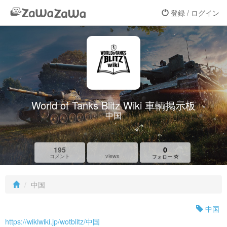
登録 / ログイン
World of Tanks Blitz Wiki 車輌掲示板
中国
195
0
views
コメント
フォロー
中国
中国
https://wikiwiki.jp/wotblitz/中国