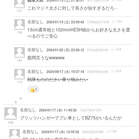
粗珍大臣
2024/01/13 (土) 21:30:01
a011c@291c4
これマジ？太さに対して長さが短すぎるだろ···
157
名前なし
>> 154
2024/01/13 (土) 23:09:42
c768a@41248
13cm通常砲と152mmHESH砲からお好きな太さを選
158
べるのでご安心
名前なし
>> 154
2024/01/22 (月) 23:30:12
87fcb@82b49
股間言うなwwwww
164
名前なし
>> 154
2024/09/17 (火) 15:07:18
43e87@ecefd
戦隊もののださい乗り物みたい
173
1
名前なし
2024/01/17 (水) 11:45:32
162c7@d1029
ブリッツハンガーでプレ車としてBZ75がいるんだが
159
名前なし
>> 159
2024/01/17 (水) 12:05:32
b6505@40f98