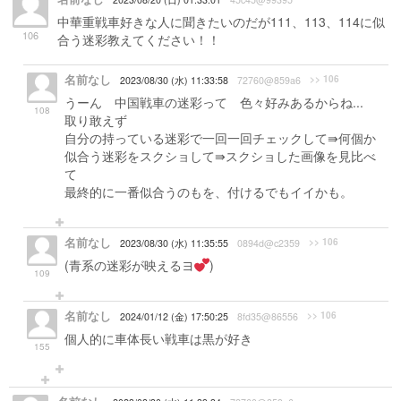
中華重戦車好きな人に聞きたいのだが111、113、114に似
106
合う迷彩教えてください！！
名前なし
>> 106
2023/08/30 (水) 11:33:58
72760@859a6
うーん 中国戦車の迷彩って 色々好みあるからね...
108
取り敢えず
自分の持っている迷彩で一回一回チェックして⇛何個か
似合う迷彩をスクショして⇛スクショした画像を見比べ
て
最終的に一番似合うのもを、付けるでもイイかも。
名前なし
>> 106
2023/08/30 (水) 11:35:55
0894d@c2359
(青系の迷彩が映えるヨ
)
109
名前なし
>> 106
2024/01/12 (金) 17:50:25
8fd35@86556
個人的に車体長い戦車は黒が好き
155