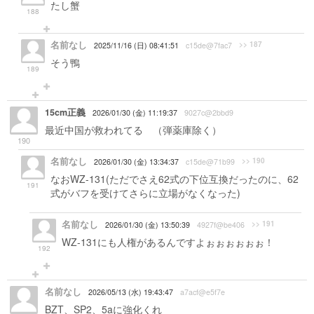
たし蟹
188
名前なし
>> 187
2025/11/16 (日) 08:41:51
c15de@7fac7
そう鴨
189
15cm正義
2026/01/30 (金) 11:19:37
9027c@2bbd9
最近中国が救われてる （弾薬庫除く）
190
名前なし
>> 190
2026/01/30 (金) 13:34:37
c15de@71b99
なおWZ-131(ただでさえ62式の下位互換だったのに、62
191
式がバフを受けてさらに立場がなくなった)
名前なし
>> 191
2026/01/30 (金) 13:50:39
4927f@be406
WZ-131にも人権があるんですよぉぉぉぉぉぉ！
192
名前なし
2026/05/13 (水) 19:43:47
a7acf@e5f7e
BZT、SP2、5aに強化くれ