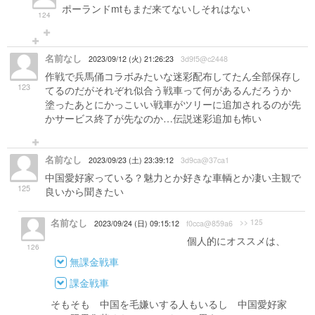
ポーランドmtもまだ来てないしそれはない
124
名前なし
2023/09/12 (火) 21:26:23
3d9f5@c2448
作戦で兵馬俑コラボみたいな迷彩配布してたん全部保存し
123
てるのだがそれぞれ似合う戦車って何があるんだろうか
塗ったあとにかっこいい戦車がツリーに追加されるのが先
かサービス終了が先なのか…伝説迷彩追加も怖い
名前なし
2023/09/23 (土) 23:39:12
3d9ca@37ca1
中国愛好家っている？魅力とか好きな車輌とか凄い主観で
125
良いから聞きたい
名前なし
>> 125
2023/09/24 (日) 09:15:12
f0cca@859a6
愛好家ほどでもないけど一様...
個人的にオススメは、
126
無課金戦車
課金戦車
そもそも 中国を毛嫌いする人もいるし 中国愛好家