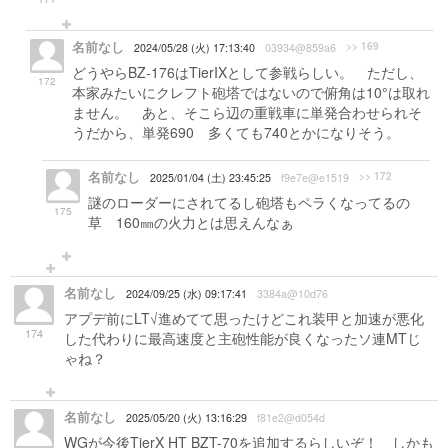
名前なし
>> 169
2024/05/28 (火) 17:13:40
03934@859a6
どうやらBZ-176はTierIXとして参戦らしい。 ただし、
172
本家みたいにクレフト砲塔ではないので俯角は10°は取れ
ません。 あと、そこら辺の重戦車に単発合わせられそ
うだから、単発690 多くても740とかになりそう。
名前なし
>> 172
2025/01/04 (土) 23:45:25
f9e7e@e1519
謎のローダーにされてるし砲塔もペラくなってるの
175
草 160㎜の火力とは思えんなぁ
名前なし
2024/09/25 (水) 09:17:41
3384a@10d76
アプデ前にLT√進めてて思ったけどこれ装甲と加速が悪化
174
した代わりに最高速度と主砲性能が良くなったソ連MTじ
ゃね？
名前なし
2025/05/20 (火) 13:16:29
f81e2@d054d
WGが今後TierX HT BZT-70を追加するらしいぞ！ しかも