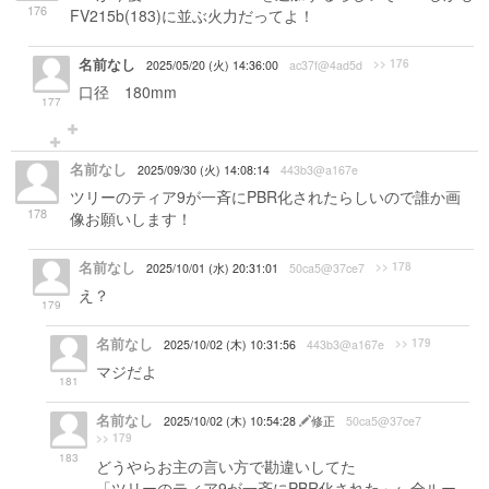
176
FV215b(183)に並ぶ火力だってよ！
名前なし
>> 176
2025/05/20 (火) 14:36:00
ac37f@4ad5d
口径 180mm
177
名前なし
2025/09/30 (火) 14:08:14
443b3@a167e
ツリーのティア9が一斉にPBR化されたらしいので誰か画
178
像お願いします！
名前なし
>> 178
2025/10/01 (水) 20:31:01
50ca5@37ce7
え？
179
名前なし
>> 179
2025/10/02 (木) 10:31:56
443b3@a167e
マジだよ
181
名前なし
2025/10/02 (木) 10:54:28
修正
50ca5@37ce7
>> 179
183
どうやらお主の言い方で勘違いしてた
「ツリーのティア9が一斉にPBR化された」←全ルー