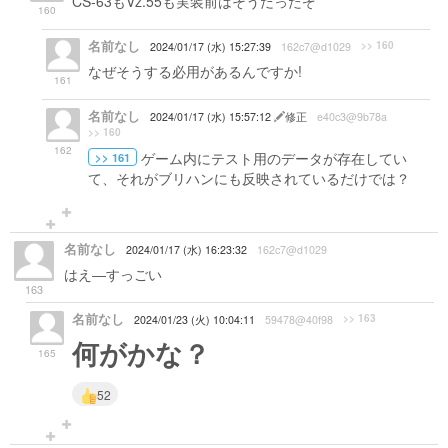
CS-63もVz.55も実装前はそうだったぞ
160
名前なし
>> 160
2024/01/17 (水) 15:27:39
162c7@d1029
なぜそうする必用があるんですか!
161
名前なし
2024/01/17 (水) 15:57:12
修正
e40c3@9b78a
>> 160
162
ゲーム内にテスト用のデータが存在してい
>> 161
て、それがブリハンにも反映されているだけでは？
名前なし
2024/01/17 (水) 16:23:32
162c7@d1029
はえ―すっごい
163
名前なし
>> 163
2024/01/23 (火) 10:04:11
59478@40f98
何がかな？
165
52