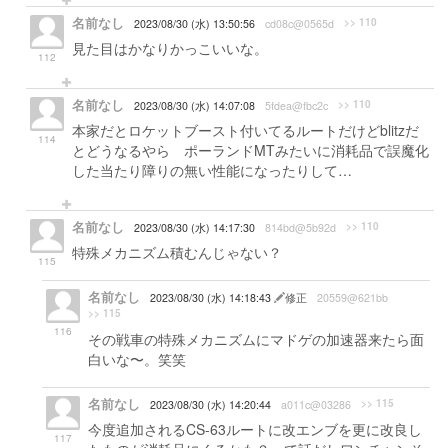
名前なし
>> 110
2023/08/30 (水) 13:50:56
cd08c@0565d
見た目はかなりかっこいいな。
112
名前なし
>> 110
2023/08/30 (水) 14:07:08
5fdea@fbc2c
本家だとロケットブースト付いてるルートだけどblitzだ
114
とどうなるやら ポーランドMTみたいに消耗品で誤魔化
した当たり障りの無い性能になったりして…
名前なし
>> 110
2023/08/30 (水) 14:17:30
814bd@5b92d
特殊メカニズム積むんじゃない？
115
名前なし
2023/08/30 (水) 14:18:43
修正
20559@621bb
>> 115
116
その戦車の特殊メカニズムにマドゲの加速器来たら面
白いな〜。笑笑
名前なし
>> 115
2023/08/30 (水) 14:20:44
a011c@03286
今度追加されるCS-63ルートに改エンブを更に改良し
117