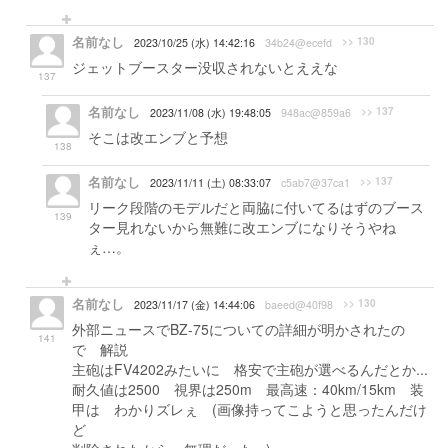
名前なし
>> 130
2023/10/25 (水) 14:42:16
34b24@ecefd
ジェットブースター没収されないとええな
137
名前なし
>> 137
2023/11/08 (水) 19:48:05
948ac@859a6
そこは改エンブと予想
138
名前なし
>> 137
2023/11/11 (土) 08:33:07
c5ab7@37ca1
リーク段階のモデルだと両脇に付いてるはずのブース
139
ター見れないから無難に改エンブになりそうやね
ぇ…。
名前なし
>> 130
2023/11/17 (金) 14:44:06
baeed@40f98
外部ニュースでBZ-75についての詳細が明かされたの
141
で 解説
主砲はFV4202みたいに 格安で主砲が選べるんだとか...
耐久値は2500 視界は250m 最高速：40km/15km 装
甲は わかりズレぇ (画像持ってこようと思ったんだけ
ど