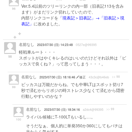
Ver.5.4以前のツリーリンクの内一部（旧表記113を含み
96
ます）がまだリンク切れしていたので、
内部リンクコードを
「現表記＞旧表記」→「旧表記＞現
表記」
に改めました。
名前なし
2023/07/30 (日) 14:23:48
0527e@99395
軽戦車ルート・・・
98
スポットがはやくキレるのはいいのだけどそれ以外は「ビ
ッカスで良くね？」って思ってしまう・・・。
名前なし
>> 98
2023/07/30 (日) 18:16:46
修正
43c3c@b46eb
ビッカスは万能だからね。でも中華LTはスポット切り7
99
秒で済むからリポジの時ストレス少なくて済むから隠密
行動しやすいのかな？
名前なし
>> 99
2023/07/30 (日) 18:34:16
a2dc4@99395
ライバル候補にT-100LTもいるし…。
100
そうだなぁ、個人的に単発350か360にしてもバチは
当たらん気がする…。