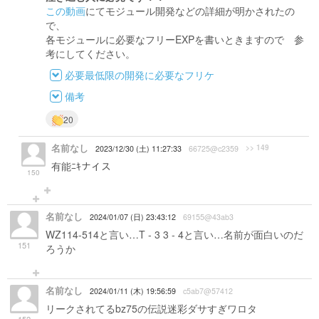
この動画
にてモジュール開発などの詳細が明かされたの
で、
各モジュールに必要なフリーEXPを書いときますので 参
考にしてください。
必要最低限の開発に必要なフリケ
備考
20
名前なし
>> 149
2023/12/30 (土) 11:27:33
66725@c2359
有能ﾆｷナイス
150
名前なし
2024/01/07 (日) 23:43:12
69155@43ab3
WZ114-514と言い…T - 3 3 - 4と言い…名前が面白いのだ
151
ろうか
名前なし
2024/01/11 (木) 19:56:59
c5ab7@57412
リークされてるbz75の伝説迷彩ダサすぎワロタ