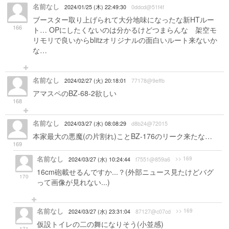
名前なし
2024/01/25 (木) 22:49:30
0ddcd@51f4f
ブースター取り上げられて大分地味になったな新HTルー
166
ト… OPにしたくないのは分かるけどつまらんな 架空モ
リモリで良いからblitzオリジナルの面白いルート来ないか
な…
名前なし
2024/02/27 (火) 20:18:01
77178@9effb
アマスペのBZ-68-2欲しい
168
名前なし
2024/03/27 (水) 08:08:29
d8b24@72015
本家最大の悪魔(の片割れ)ことBZ-176のリーク来たな…
169
名前なし
>> 169
2024/03/27 (水) 10:24:44
f7551@859a6
16cm砲載せるんですか...？(外部ニュース見たけどバグ
170
って画像が見れない...)
名前なし
>> 169
2024/03/27 (水) 23:31:04
87127@c07cd
仮設トイレの二の舞になりそう(小並感)
171