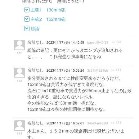
削除されたから 無理だった...)
主砲1 130mm砲
主砲2 152mm砲
総論
名前なし
>> 141
2023/11/17 (金) 14:45:59
baeed@40f98
総論の追記：更にそこから改エンブが追加される
142
と、、、 これ完璧な強車両になるね
名前なし
>> 141
2023/11/17 (金) 15:53:24
3c31f@621bb
多分実装されるまでに性能変更来るだろうけど、
143
152mm砲は貫通力が低すぎて産廃だな。
流石にtier10重戦車で貫通力が250mm止まりなのは致
命的すぎる、話にならないレベル。
今の性能ならば130mm砲一択だな。
152mm砲は今後の性能調整に期待かな。
名前なし
>> 141
2023/11/17 (金) 16:52:01
34b24@ecefd
木主さん、１５２mmの課金弾はHESHだと思いま
144
す。