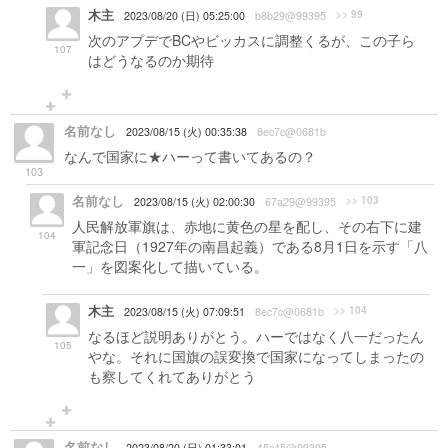
木主
>> 99
2023/08/20 (日) 05:25:00
b8b29@99395
次のアプデでBCやビッカスに調整くるが、この子ら
107
はどうなるのか期待
名前なし
2023/08/15 (火) 00:35:38
8ec7c@0681b
なんで国家に★ハーって書いてあるの？
103
名前なし
>> 103
2023/08/15 (火) 02:00:30
67a29@99395
人民解放軍旗は、赤地に黄色の星を配し、その右下に建
104
軍記念日（1927年の南昌起義）である8月1日を示す「八
一」を図案化して描いている。
木主
>> 104
2023/08/15 (火) 07:09:51
8ec7c@0681b
なるほど説明ありがとう。ハーではなく八一だったん
105
やな。それに国旗の誤変換で国家になってしまったの
も察してくれてありがとう
名前なし
2023/08/20 (日) 01:33:01
45c45@99395