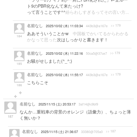
ト9のPBR化なんて来たっけ?
って言うことです^^
紛らわしすぎるってその言い方...
名前なし
>> 179
2025/10/02 (木) 11:03:34
443b3@a167e
ああそういうことかw
中国板でかいてるからわかる
184
かなって思った
次はしっかりと書きます！
名前なし
>> 179
2025/10/02 (木) 11:22:16
50ca5@37ce7
お騒がせしました(^_^;)
185
名前なし
>> 179
2025/10/02 (木) 11:55:17
443b3@a167e
こちらこそ
186
名前なし
2025/11/15 (土) 20:53:17
3af14@c9bf9
なんか…重戦車の背景のオレンジ（語彙力）、ちょっと薄
187
く無いか？
名前なし
>> 187
2025/11/15 (土) 21:36:07
33380@705a0