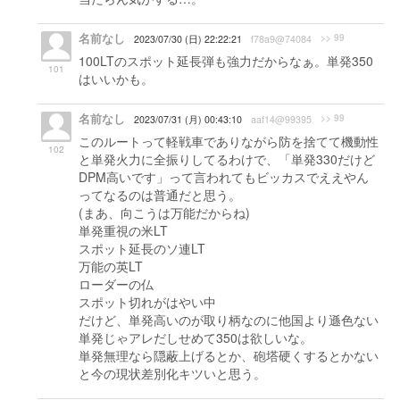
名前なし
>> 99
2023/07/30 (日) 22:22:21
f78a9@74084
100LTのスポット延長弾も強力だからなぁ。単発350
101
はいいかも。
名前なし
>> 99
2023/07/31 (月) 00:43:10
aaf14@99395
このルートって軽戦車でありながら防を捨てて機動性
102
と単発火力に全振りしてるわけで、「単発330だけど
DPM高いです」って言われてもビッカスでええやん
ってなるのは普通だと思う。
(まあ、向こうは万能だからね)
単発重視の米LT
スポット延長のソ連LT
万能の英LT
ローダーの仏
スポット切れがはやい中
だけど、単発高いのが取り柄なのに他国より遜色ない
単発じゃアレだしせめて350は欲しいな。
単発無理なら隠蔽上げるとか、砲塔硬くするとかない
と今の現状差別化キツいと思う。