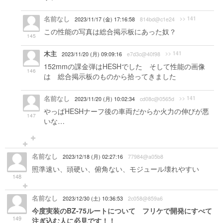
名前なし
>> 141
2023/11/17 (金) 17:16:58
814bd@c1e24
この性能の写真は総合掲示板にあった奴？
145
木主
>> 141
2023/11/20 (月) 09:09:16
e7d3c@40f98
152mmの課金弾はHESHでした そして性能の画像
146
は 総合掲示板のものから拾ってきました
名前なし
>> 141
2023/11/20 (月) 10:02:34
cd08c@0565d
やっぱHESHナーフ後の車両だからか火力の伸びが悪
147
いな…
名前なし
2023/12/18 (月) 02:27:16
77984@a05b8
照準速い、頭硬い、俯角ない、モジュール壊れやすい
148
名前なし
2023/12/30 (土) 10:36:53
2c058@859a6
今度実装のBZ-75ルートについて フリケで開発にすべて
149
注ぎ込む人に必見です！！