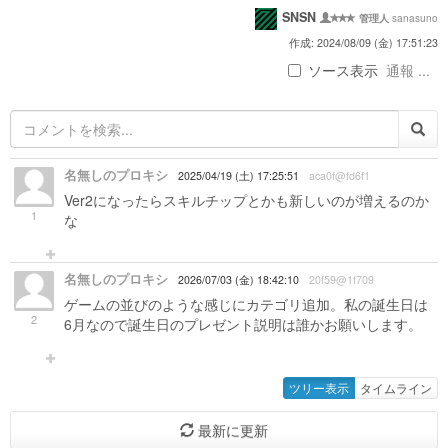
SNSN
sanasuno
管理人
作成: 2024/08/09 (金) 17:51:23
ソース表示
通報 ...
名無しのプロキシ
2025/04/19 (土) 17:25:51
aca0f@fd6f1
Ver2になったらスキルチップとかも新しいのが増えるのか
1
な
名無しのプロキシ
2026/07/03 (金) 18:42:10
20f59@1f709
ゲームの並びのような感じにカテゴリ追加。私の誕生日は
2
6月なので誕生日のプレゼント説明は誰かお願いします。
ツリー表示
タイムライン
最新に更新