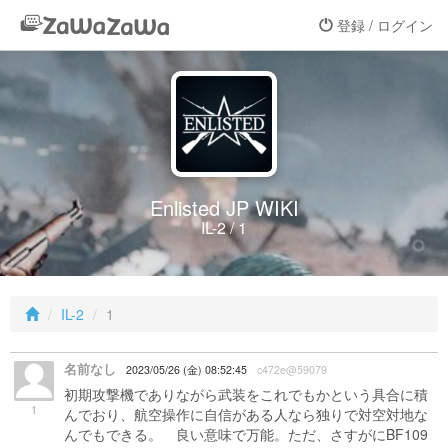
登録 / ログイン
Enlisted JP WIKI
IL-2 / 1
IL-2
1
名前なし
2023/05/26 (金) 08:52:45
c472e@59079
初期攻撃機でありながら武装をこれでもかという具合に積
1
んでおり、航空操作に自信がある人なら独りで対空対地な
んでもできる。 良い意味で万能。ただ、さすがにBF109