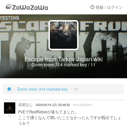
登録 / ログイン
Escape from Tarkov Japan wiki
Dorm room 314 marked key / 11
Dorm room 314 marked key
11
名前なし
2024/05/19 (日) 03:48:32
94c14@b9501
PvEでRedRebelが落ちてました。
11
ここで湧くなんて聞いたことなかったんですが既出でしょ
うか？