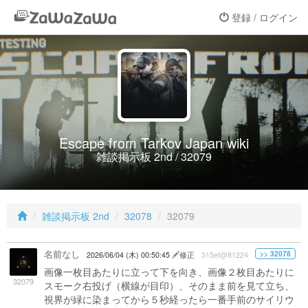
登録 / ログイン
Escape from Tarkov Japan wiki
雑談掲示板 2nd / 32079
雑談掲示板 2nd
32078
32079
名前なし
>> 32078
2026/06/04 (木) 00:50:45
修正
315ef@81224
画像一枚目あたりに立って下を向き、画像２枚目あたりに
32079
スモーク右投げ（横線が目印）、そのまま前を見て立ち、
視界が緑に染まってから５秒経ったら一番手前のサイリウ