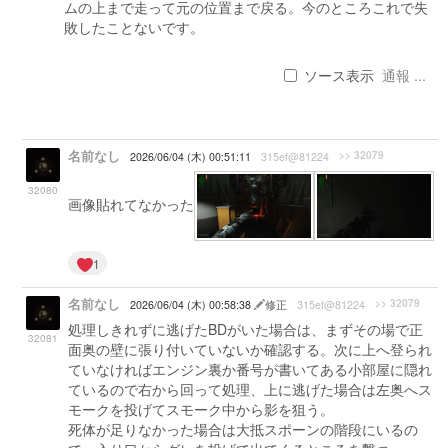
ムの上まで走って元の位置まで戻る。今のところこれで失
敗したことないです。
ソース表示
通報 ...
名前なし
>> 32079
2026/06/04 (木) 00:51:11
315ef@81224
32080
画像貼れてなかった
1
名前なし
>> 32079
2026/06/04 (木) 00:58:38
修正
315ef@81224
処理しきれずに逃げたBDがいた場合は、まずその場で正
32081
面奥の壁に張り付いていないか確認する。次に上へ登られ
ていなければエンジン裏か番号が書いてある小部屋に隠れ
ているので右から回って処理、上に逃げた場合は左奥へス
モークを投げてスモーク中から影を狙う。
死体が足りなかった場合は大抵スポーンの階段にいるの