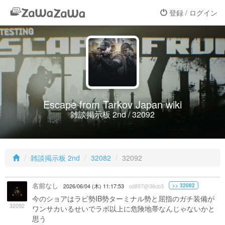
登録 / ログイン
Escape from Tarkov Japan wiki
雑談掲示板 2nd / 32092
雑談掲示板 2nd
32082
32092
名前なし
>> 32082
2026/06/04 (木) 11:17:53
cd897@36cb3
今のショアはラビ勢IB勢ターミナル勢と屈指のガチ装備が
32092
ワンサカいるせいでラボ以上に危険地帯なんじゃないかと
思う