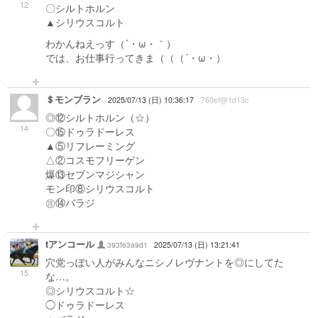
12
〇シルトホルン
▲シリウスコルト
わかんねえっす（´・ω・｀）
では、お仕事行ってきま（（（´・ω・）
＄モンブラン
2025/07/13 (日) 10:36:17
760ef@1d13c
◎⑫シルトホルン（☆）
14
〇⑮ドゥラドーレス
▲⑤リフレーミング
△②コスモフリーゲン
爆⑬セブンマジシャン
モン印⑧シリウスコルト
㊟⑭バラジ
tアンコール
393f63a9d1
2025/07/13 (日) 13:21:41
穴党っぽい人がみんなニシノレヴナントを◎にしてた
15
な…。
◎シリウスコルト☆
◯ドゥラドーレス