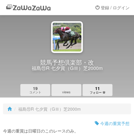
登録 / ログイン
競馬予想倶楽部・改
福島⑪R 七夕賞（GⅢ）芝2000m
19
11
views
コメント
フォロー
福島⑪R 七夕賞（GⅢ）芝2000m
今週の重賞予想
今週の重賞は日曜日のこのレースのみ。