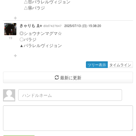
△⑪パラレルヴィジョン
△⑭バラジ
きゃりも
d0d7427647
2025/07/13 (日) 15:38:20
◎ショウナンマグマ☆
19
〇バラジ
▲パラレルヴィジョン
ツリー表示
タイムライン
最新に更新