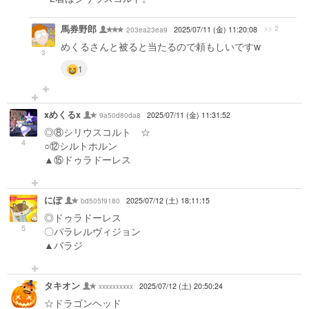
馬券野郎
>> 2
203ea23ea9
2025/07/11 (金) 11:20:08
めくるさんと被ると当たるので頼もしいですw
3
1
xめくるx
9a50d80da8
2025/07/11 (金) 11:31:52
◎⑧シリウスコルト ☆
4
○⑫シルトホルン
▲⑮ドゥラドーレス
にぽ
bd505f9180
2025/07/12 (土) 18:11:15
◎ドゥラドーレス
5
〇パラレルヴィジョン
▲バラジ
タキオン
xxxxxxxxxx
2025/07/12 (土) 20:50:24
☆ドラゴンヘッド