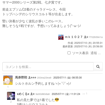
サマー2000シリーズ第2戦、七夕賞です。
前走エプソムC2着のドゥラドーレス、今回
トップハンデのシリウスコルト等が出走します。
堅い決着が少なく波乱が多いこのレース。
難しそうな1戦ですが、予想いってみましょう(*･ω･)ﾉ
ｍｋ１０２７
f702b59e1a
作成: 2025/07/10 (木) 20:55:31
最終更新: 2025/07/10 (木) 20:56:00
ソース表示
通報 ...
馬券野郎
203ea23ea9
2025/07/11 (金) 08:55:30
シルトホルン予約しますねヽ(=´▽`=)ﾉ
1
xめくるx
>> 1
9a50d80da8
2025/07/11 (金) 11:01:24
私の見た夢では1着でした
2
2着はシリウスコルト。