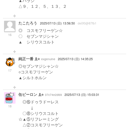
▲バラジ
△９、１２、５、１３、２
たこたろう
2025/07/13 (日) 13:56:50
de0f0@87fb1
◎ コスモフリーゲン☆
16
〇 セブンマジシャン
▲ シリウスコルト
純正一番
exgenuine
2025/07/13 (日) 14:35:25
◎セブンマジシャン☆
17
○コスモフリーゲン
▲シルトホルン
缶ビーロン
37c74e2d69
2025/07/13 (日) 15:03:31
◎⑮ドゥラドーレス
18
↓
〇⑧シリウスコルト
☆▲⑤リフレーミング
△②コスモフリーゲン