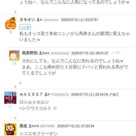
ょうね～。なんでこんなに人気になってるのでしょうかｗ
タキオン
xxxxxxxxxx
2025/07/12 (土) 23:37:51
>> 9
10
私もオッズ見て本命ニシノから馬券さんの要潤に変えちゃ
いましたｗ
馬券野郎
>> 10
203ea23ea9
2025/07/13 (日) 08:01:27
それにしても、なんでこんなに売れるのでしょうねｗ
13
まあ、ここも締め切り１分前にドバッと買われる馬がで
てくるでしょうが
ｍｋ１０２７
f702b59e1a
2025/07/12 (土) 23:44:04
修正
◎シルトホルン
11
○シリウスコルト ☆
黒改
dff47fdfdb
2025/07/13 (日) 07:20:34
☆コスモフリーゲン