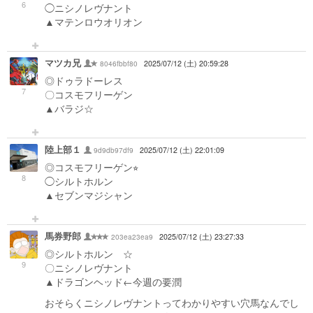
6
◯ニシノレヴナント
▲マテンロウオリオン
マツカ兄
8046fbbf80
2025/07/12 (土) 20:59:28
◎ドゥラドーレス
7
〇コスモフリーゲン
▲バラジ☆
陸上部１
9d9db97df9
2025/07/12 (土) 22:01:09
◎コスモフリーゲン⭐︎
8
◯シルトホルン
▲セブンマジシャン
馬券野郎
203ea23ea9
2025/07/12 (土) 23:27:33
◎シルトホルン ☆
9
〇ニシノレヴナント
▲ドラゴンヘッド←今週の要潤
おそらくニシノレヴナントってわかりやすい穴馬なんでし