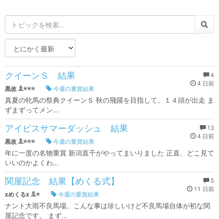
クイーンＳ 結果
4
4 日前
黒改
今週の重賞結果
真夏の牝馬の祭典クイーンＳ 秋の飛躍を目指して、１４頭が出走 ま
ずまずってメン...
アイビスサマーダッシュ 結果
13
4 日前
黒改
今週の重賞結果
年に一度の名物重賞 新潟直千がやってまいりました 正直、どこ見て
いいのかよくわ...
関屋記念 結果【めくる式】
5
11 日前
xめくるx
今週の重賞結果
ナント大雨不良馬場。こんな事は珍しいけど不良馬場自体が初な関
屋記念です。 まず...