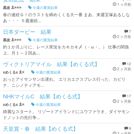
1 ヶ月前
黒改
今週の重賞結果
春の連続ＧⅠのラストを締めくくる大一番 まあ、来週宝塚あるしな
あ・・・ ５週連続...
日本ダービー 結果
7
2 ヶ月前
黒改
今週の重賞結果
約１か月ぶりに、レース実況をカキカキ〆（・ω・。） 仕事の関係
上、月１～２回あ...
ヴィクトリアマイル 結果【めくる式】
12
2 ヶ月前
xめくるx
今週の重賞結果
おっとアイサンサン出遅れ。 エリカエクスプレス行った、カピリ
ナ、ニシノティアモ...
NHKマイルC 結果【めくる式】
17
2 ヶ月前
xめくるx
今週の重賞結果
綺麗なスタート。 リゾートアイランドにユウファラオ、ダイヤモン
ドノットの先行争...
天皇賞・春 結果【めくる式】
9
3 ヶ月前