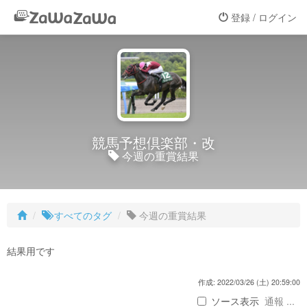
登録 / ログイン
競馬予想倶楽部・改
今週の重賞結果
すべてのタグ
今週の重賞結果
結果用です
作成: 2022/03/26 (土) 20:59:00
ソース表示
通報 ...