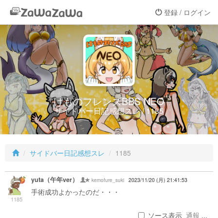
登録 / ログイン
けものフレンズBBS NEO
サイドバー日記感想スレ / 1185
サイドバー日記感想スレ
1185
yuta（午年ver）
kemofure_suki
2023/11/20 (月) 21:41:53
手術成功よかったのだ・・・
1185
ソース表示
通報 ...