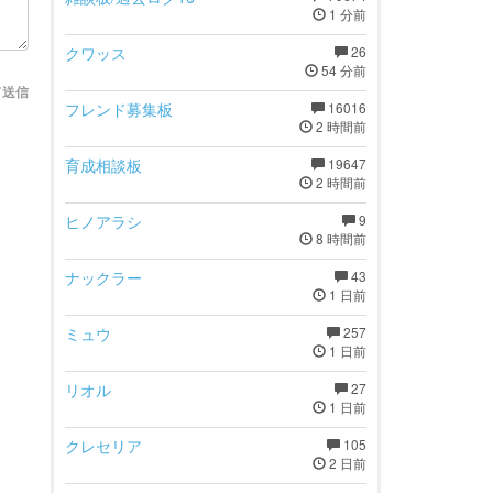
1 分前
クワッス
26
54 分前
て送信
フレンド募集板
16016
2 時間前
育成相談板
19647
2 時間前
ヒノアラシ
9
8 時間前
ナックラー
43
1 日前
ミュウ
257
1 日前
リオル
27
1 日前
クレセリア
105
2 日前