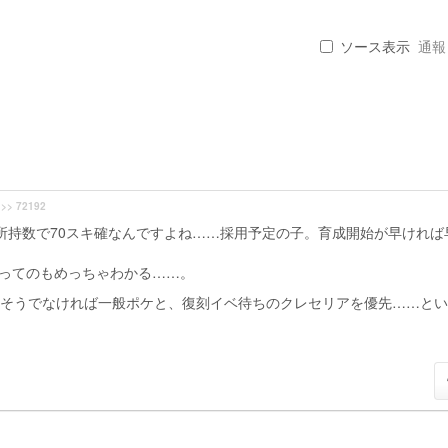
ソース表示
通報 .
>> 72192
と所持数で70スキ確なんですよね……採用予定の子。育成開始が早ければ
先ってのもめっちゃわかる……。
、そうでなければ一般ポケと、復刻イベ待ちのクレセリアを優先……と