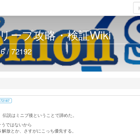
リープ攻略・検証Wiki
/ 72192
 72187
て、伝説はミニブ後ということで諦めた。
そうではないから
みＳ解放とか、さすがにこっち優先する。