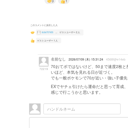
3
1
このコメントに反応した人
6c6e707455
...
ゲストユーザー 2 人
ゲストユーザー 1 人
名前なし
2026/07/09 (木) 15:31:24
4568f@e14eb
70おてボではないけど、50まで速度2枚
72219
いほど、本気を見れる日が近づく。
でも一般ポケモンで70が近い・強い子優
EXでヤチェ引けたら運命だと思って育成
感じで行こうかと思います。