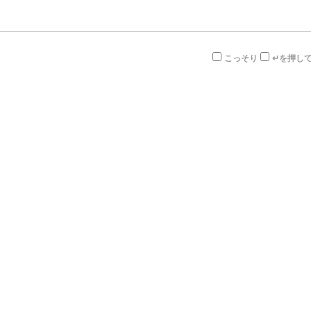
こっそり
↵を押し