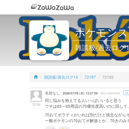
ポケモンス
雑談板/過去ログ16 
雑談板/過去ログ16
72187
72192
名前なし
>>
2026/07/09 (木) 13:27:59
96d14@b49bf
同じ悩みを抱えてる人いっぱいいると思う
72192
ウチは63～65周辺の70優先度高いのに回し
70おてボラティがいれば別だけど残念ながら
一般ポケモンの70おてボ解放とか、70きの