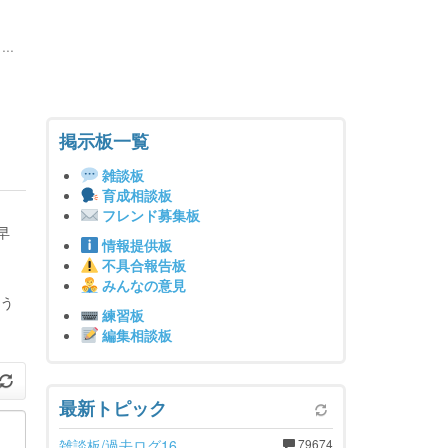
..
掲示板一覧
雑談板
育成相談板
フレンド募集板
早
情報提供板
不具合報告板
みんなの意見
いう
練習板
編集相談板
最新トピック
雑談板/過去ログ16
79674