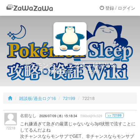
登録 / ログイン
ポケモンスリープ攻略・検証Wiki
雑談板/過去ログ16 / 72218
雑談板/過去ログ16
72199
72218
名前なし
>> 72199
2026/07/09 (木) 15:18:34
596bd@9c329
これ嫌過ぎて急ぎの厳選じゃないなら3pt状態で流すことに
72218
してるんだよね
次チャンスならモンサブでGET、非チャンスならモンサブ