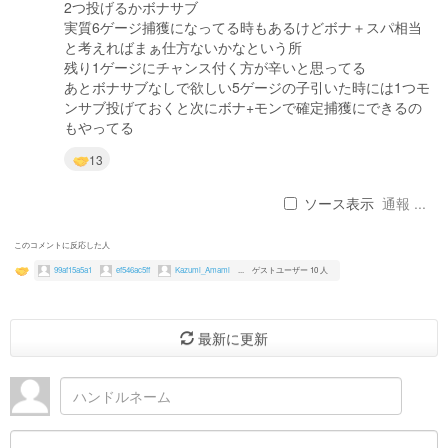
2つ投げるかボナサブ
実質6ゲージ捕獲になってる時もあるけどボナ＋スパ相当
と考えればまぁ仕方ないかなという所
残り1ゲージにチャンス付く方が辛いと思ってる
あとボナサブなしで欲しい5ゲージの子引いた時には1つモ
ンサブ投げておくと次にボナ+モンで確定捕獲にできるの
もやってる
13
ソース表示
通報 ...
このコメントに反応した人
99af15a5a1
ef546ac5ff
Kazumi_Amami
...
ゲストユーザー 10 人
最新に更新