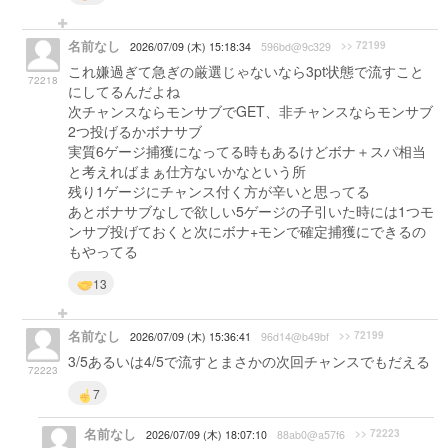
名前なし
>> 72199
2026/07/09 (木) 15:18:34
596bd@9c329
これ嫌過ぎて急ぎの厳選じゃないなら3pt状態で流すこと
72218
にしてるんだよね
次チャンスならモンサブでGET、非チャンスならモンサブ
2つ投げるかボナサブ
実質6ゲージ捕獲になってる時もあるけどボナ＋スパ相当
と考えればまぁ仕方ないかなという所
残り1ゲージにチャンス付く方が辛いと思ってる
あとボナサブなしで欲しい5ゲージの子引いた時には1つモ
ンサブ投げておくと次にボナ+モンで確定捕獲にできるの
もやってる
13
名前なし
>> 72199
2026/07/09 (木) 15:36:41
96d14@b49bf
3/5あるいは4/5で流すとまさかの次回チャンスでもだえる
72223
7
名前なし
>> 72223
2026/07/09 (木) 18:07:10
88ab0@a57f6