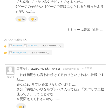
ブ大成功+ノマサブ2枚でゲットできるんだ...
5ゲージの子があと1ゲージで満腹になられると思ったより
も辛いんだ...
14
9
ソース表示
通報 ...
このコメントに反応した人
5fa18ef44b
3443e939ce
...
ゲストユーザー 12 人
Kazumi_Amami
...
ゲストユーザー 8 人
名前なし
>> 72199
2026/07/09 (木) 14:43:26
e8b9a@fb18c
これは初期から言われ続けてるわりといじわるい仕様です
72213
ね……
頑なに2ptサブレを出さないのも同じ……
多分「満腹がいやならプレパス入ってね」「スパサブ二枚
使ってよ」ってことかな
今更変えてくれるのかな……
3