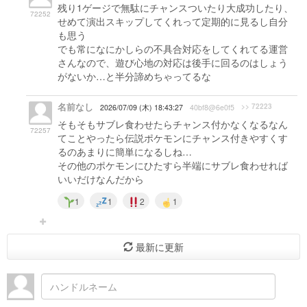
残り1ゲージで無駄にチャンスついたり大成功したり、
72252
せめて演出スキップしてくれって定期的に見るし自分
も思う
でも常になにかしらの不具合対応をしてくれてる運営
さんなので、遊び心地の対応は後手に回るのはしょう
がないか…と半分諦めちゃってるな
名前なし
>> 72223
2026/07/09 (木) 18:43:27
40bf8@6e0f5
そもそもサブレ食わせたらチャンス付かなくなるなん
72257
てことやったら伝説ポケモンにチャンス付きやすくす
るのあまりに簡単になるしね…
その他のポケモンにひたすら半端にサブレ食わせれば
いいだけなんだから
1
1
2
1
最新に更新