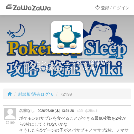
登録 / ログイン
ポケモンスリープ攻略・検証Wiki
雑談板/過去ログ16 / 72199
雑談板/過去ログ16
72199
名前なし
2026/07/09 (木) 13:51:28
a92f1@25ba4
ポケモンのサブレを食べることができる最低枚数を2枚か
72199
ら3枚にしてくれないかな
そうしたら5ゲージの子がスパサブ＋ノマサブ2枚、ノマサ