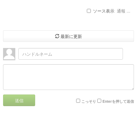
ソース表示
通報 ...
最新に更新
送信
こっそり
Enterを押して送信