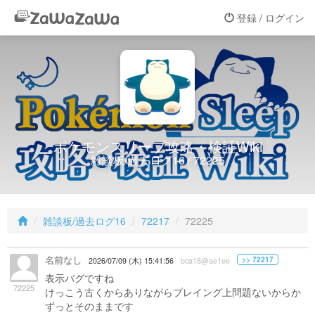
登録 / ログイン
ポケモンスリープ攻略・検証Wiki
雑談板/過去ログ16 / 72225
雑談板/過去ログ16
72217
72225
名前なし
>> 72217
2026/07/09 (木) 15:41:56
bca18@ae1ee
表示バグですね
72225
けっこう古くからありながらプレイング上問題ないからか
ずっとそのままです