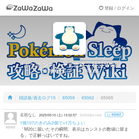
登録 / ログイン
ポケモンスリープ攻略・検証Wiki
雑談板/過去ログ15 / 65065
雑談板/過去ログ15
65059
65062
65065
名前なし
>> 65062
2025/05/10 (土) 13:02:57
2b393@e14eb
1個107のきのみ2個で+1万ちょい
65065
「M20に届いたその瞬間、表示はカンストの数値に留ま
る」で正解っぽいですね。