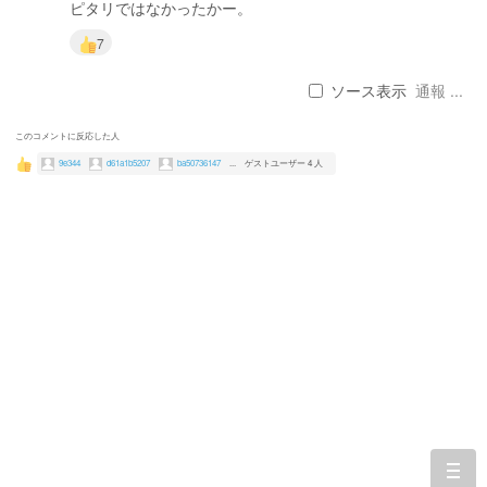
ピタリではなかったかー。
7
ソース表示
通報 ...
このコメントに反応した人
9e344
d61a1b5207
ba50736147
...
ゲストユーザー 4 人
togg