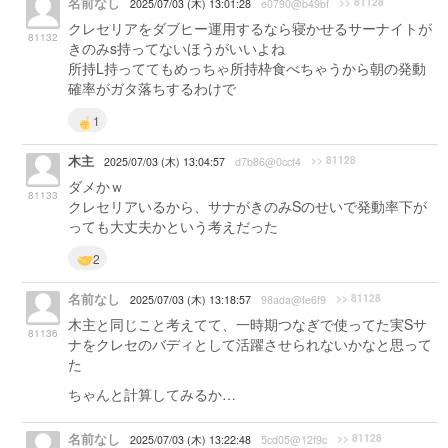
名前なし
>> 81128
2025/07/03 (木) 13:01:28
e0790@b49bf
クレセリアをダブヒー運用するなら寝かせるサーナイトが
81132
きのみs持ってないほうがいいよね
所持L持っててもめっちゃ所持枠食べちゃうから朝の発動
確率がガタ落ちするわけで
1
木主
>> 81128
2025/07/03 (木) 13:04:57
d7b86@0ccf4
ダメかｗ
81133
クレセリアいるから、サナがきのみSのせいで発動率下が
っても大丈夫かという考えだった
2
名前なし
>> 81128
2025/07/03 (木) 13:18:57
98ada@fe6f9
木主と同じこと考えてて、一時期つなぎで使ってた実Sサ
81136
ナをクレセのバディとして活躍させられないかなと思って
た
ちゃんと計算してみるか…
名前なし
>> 81128
2025/07/03 (木) 13:22:48
5cd05@12f9c