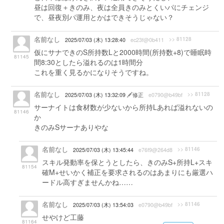
昼は回復＋きのみ、夜は全員きのみとくいパにチェンジ
で、昼夜別パ運用とかはできそうじゃない？
名前なし
>> 81128
2025/07/03 (木) 13:28:40
ec23f@0b411
仮にサナできのS所持数Lと2000時間(所持数+8)で睡眠時
81145
間8:30としたら溢れるのは1時間分
これを重く見るかになりそうですね。
名前なし
>> 81128
2025/07/03 (木) 13:32:09
修正
e0790@b49bf
サーナイトは食材数が少ないから所持Lあれば溢れないの
81146
か
きのみSサーナありやな
名前なし
>> 81146
2025/07/03 (木) 13:45:44
e76f9@264d8
スキル発動率を保とうとしたら、きのみS+所持L+スキ
81154
確M+せいかく補正を要求されるのはあまりにも厳選ハ
ードル高すぎませんかね……
名前なし
>> 81146
2025/07/03 (木) 13:54:03
e0790@b49bf
せやけど工藤
81164