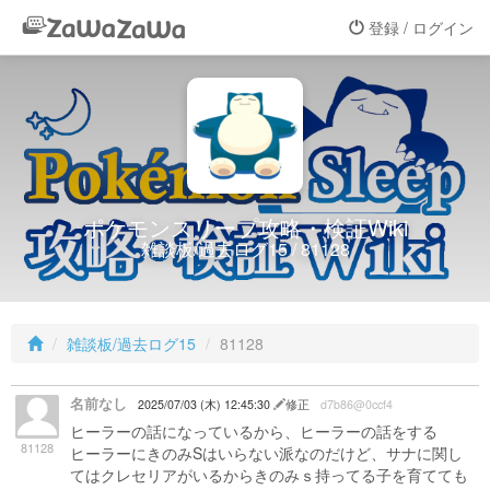
登録 / ログイン
ポケモンスリープ攻略・検証Wiki
雑談板/過去ログ15 / 81128
雑談板/過去ログ15
81128
名前なし
2025/07/03 (木) 12:45:30
修正
d7b86@0ccf4
ヒーラーの話になっているから、ヒーラーの話をする
81128
ヒーラーにきのみSはいらない派なのだけど、サナに関し
てはクレセリアがいるからきのみｓ持ってる子を育てても