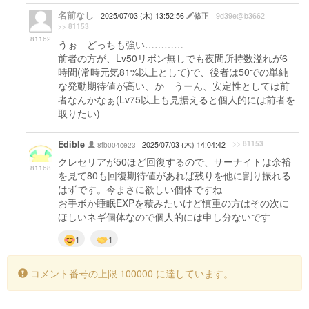
名前なし
2025/07/03 (木) 13:52:56
修正
9d39e@b3662
>> 81153
81162
うぉ どっちも強い…………
前者の方が、Lv50リボン無しでも夜間所持数溢れが6
時間(常時元気81%以上として)で、後者は50での単純
な発動期待値が高い、か うーん、安定性としては前
者なんかなぁ(Lv75以上も見据えると個人的には前者を
取りたい)
Edible
>> 81153
8fb004ce23
2025/07/03 (木) 14:04:42
クレセリアが50ほど回復するので、サーナイトは余裕
81168
を見て80も回復期待値があれば残りを他に割り振れる
はずです。今まさに欲しい個体ですね
お手ボか睡眠EXPを積みたいけど慎重の方はその次に
ほしいネギ個体なので個人的には申し分ないです
1
1
コメント番号の上限 100000 に達しています。