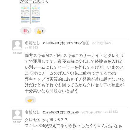
かなーと思って
2
1
名前なし
2025/07/03 (木) 13:50:33
修正
e76f9@264d8
>> 81153
81160
両方スキ確MスピM+スキ確↑のサーナイトとクレセリ
アで運用してて、夜寝る前に交代して経験値を入れた
い別チームにしてヒーラーを外してるけど、いまのと
ころ常にチームのげんき81以上維持できてるわね
弊キャンプは実質的にあさイチ発動が常に起きないわ
けだけどもそれでも回ってるからクレセリアの補正が
十分高いなら問題ないと思う
1
名前なし
>> 81153
2025/07/03 (木) 13:52:46
e0790@b49bf
クレセやっぱSLv.6？？
81161
スキレベSが控えてるから投下したくないんだよなぁ