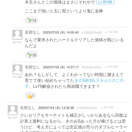
木主さんとこの個体はまさにそれやで
>> 81153
ここまで強いと玉に瑕というより鬼に金棒
13
名前なし
>> 81146
2025/07/03 (木) 14:00:40
e76f9@264d8
なんで要求されたハードルクリアした個体が既にいる
81167
んだよ
19
名前なし
>> 81146
2025/07/03 (木) 14:57:17
96af6@a469c
あれ？もしかして、よくわかってない時期に捕まえて
81188
育てて使い始めちゃってた
きのS所持Lスキル↑のこの
子
、Lv75解放されたら再就職できます？
1
名前なし
>> 81128
2025/07/03 (木) 13:32:39
e76f9@264d8
クレセリアもサーナイトも補正がしっかりあるなら回復は
81147
計算上過剰になるから、きのみSあった方が稼げるとは思
うけど、考え方によっては安定感が売りのダブルヒーラー