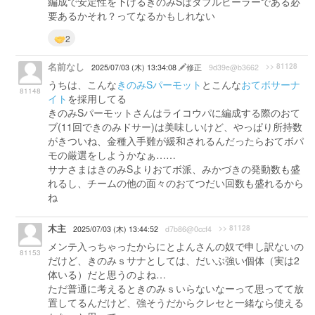
編成で安定性を下げるきのみSはダブルヒーラーである必
要あるかそれ？ってなるかもしれない
2
名前なし
>> 81128
2025/07/03 (木) 13:34:08
修正
9d39e@b3662
うちは、こんな
きのみSパーモット
とこんな
おてボサーナ
81148
イト
を採用してる
きのみSパーモットさんはライコウパに編成する際のおて
ブ(11回できのみドサー)は美味しいけど、やっぱり所持数
がきついね、金種入手難が緩和されるんだったらおてボパ
モの厳選をしようかなぁ……
サナさまはきのみSよりおてボ派、みかづきの発動数も盛
れるし、チームの他の面々のおてつだい回数も盛れるから
ね
木主
>> 81128
2025/07/03 (木) 13:44:52
d7b86@0ccf4
メンテ入っちゃったからにとよんさんの奴で申し訳ないの
81153
だけど、きのみｓサナとしては、だいぶ強い個体（実は2
体いる）だと思うのよね…
ただ普通に考えるときのみｓいらないなーって思ってて放
置してるんだけど、強そうだからクレセと一緒なら使える