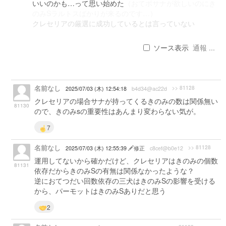
いいのかも…って思い始めた
（おてボサナが欲しいのにき
のみSラルトスばかりが来るのです…）
クレセリアの厳選に成功しているとは言っていない
ソース表示
通報 ...
名前なし
>> 81128
2025/07/03 (木) 12:54:18
b4d34@ac22d
クレセリアの場合サナが持ってくるきのみの数は関係無い
81130
ので、きのみsの重要性はあんまり変わらない気が。
7
名前なし
>> 81128
2025/07/03 (木) 12:55:39
修正
c8cef@b0e12
運用してないから確かだけど、クレセリアはきのみの個数
81131
依存だからきのみSの有無は関係なかったような？
逆におてつだい回数依存の三犬はきのみSの影響を受ける
から、パーモットはきのみSありだと思う
2