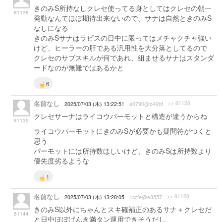
きのみS所持なしクレセ使ってる身としてはクレセの朝一
81138
発動なんてほぼ期待出来ないので、サナは自然ときのみS
なしになる
きのみSサナはラピスの日中に限ってはメチャクチャ強い
けど、ヒーラーの肝である汎用性を大分落としてるので
クレセのサブスキルが何であれ、組ませるサナはスタンダ
ードなのが無難ではあるかと
6
名前なし
>> 81128
2025/07/03 (木) 13:22:51
e0790@b49bf
クレセサーナはライコウパーモットと構造が違うからね
81139
ライコウパーモットにきのみSが必要かも疑問符がつくと
思う
パーモットには所持数ほしいけど、きのみSは所持数より
優先度劣るような
1
名前なし
>> 81128
2025/07/03 (木) 13:28:05
1ccfe@e3557
きのみS以外にちゃんとスキ確補正のあるサナ＋クレセだ
81144
と日中ほぼげんき満タン運用できそうだし、