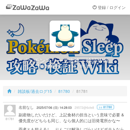
登録 / ログイン
ポケモンスリープ攻略・検証Wiki
雑談板/過去ログ15 / 81781
雑談板/過去ログ15
81780
81781
名前なし
>> 81780
2025/07/06 (日) 14:28:03
29572@6cfe8
副産物しだいだけど、上記食材の担当という意味で必要 &
81781
優先度がどちらも同じ、なら個人的には旧発電所かな〜
両者とも狙えるし、りんごは解決しづらいけどポテトなら