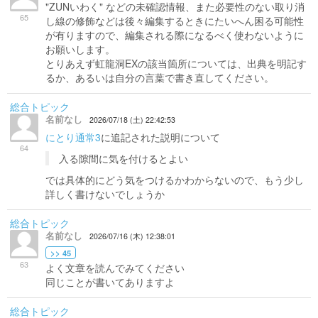
"ZUNいわく" などの未確認情報、また必要性のない取り消
65
し線の修飾などは後々編集するときにたいへん困る可能性
が有りますので、編集される際になるべく使わないように
お願いします。
とりあえず虹龍洞EXの該当箇所については、出典を明記す
るか、あるいは自分の言葉で書き直してください。
総合トピック
名前なし
2026/07/18 (土) 22:42:53
にとり通常3
に追記された説明について
64
入る隙間に気を付けるとよい
では具体的にどう気をつけるかわからないので、もう少し
詳しく書けないでしょうか
総合トピック
名前なし
2026/07/16 (木) 12:38:01
>> 45
63
よく文章を読んでみてください
同じことが書いてありますよ
総合トピック