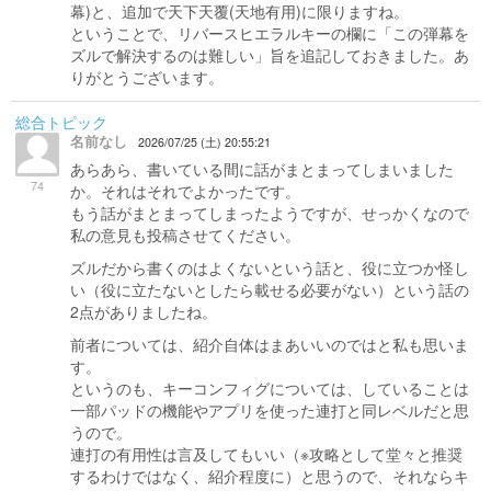
幕)と、追加で天下天覆(天地有用)に限りますね。
ということで、リバースヒエラルキーの欄に「この弾幕を
ズルで解決するのは難しい」旨を追記しておきました。あ
りがとうございます。
総合トピック
名前なし
2026/07/25 (土) 20:55:21
あらあら、書いている間に話がまとまってしまいました
74
か。それはそれでよかったです。
もう話がまとまってしまったようですが、せっかくなので
私の意見も投稿させてください。
ズルだから書くのはよくないという話と、役に立つか怪し
い（役に立たないとしたら載せる必要がない）という話の
2点がありましたね。
前者については、紹介自体はまあいいのではと私も思いま
す。
というのも、キーコンフィグについては、していることは
一部パッドの機能やアプリを使った連打と同レベルだと思
うので。
連打の有用性は言及してもいい（※攻略として堂々と推奨
するわけではなく、紹介程度に）と思うので、それならキ