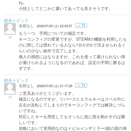
ね。
小技としてどこかに書いてあっても良さそうです。
総合トピック
名前なし
>> 75
2026/07/25 (土) 22:33:57
もう一つ、手間についての補足です。
76
キーコンフィグの変更ですが、STEAMの機能を利用したも
のに関しては慣れている人なら1分か2分で済ませられるぐ
らいの少ない操作で完了します。
個人の感想にはなりますが、これを使って避けられない弾
が避けられるようになるのであれば、設定の手間に勝るは
ずです。
総合トピック
名前なし
>> 74
2026/07/25 (土) 21:17:29
ご意見ありがとうございます。
75
補足になるのですが、リバースヒエラルキーはスペカ中に
左右が反転してしまうのでキーコンフィグでは解決しづら
いですね。
対応したキーを用意してもそっちに急に指を動かすのは難
しいです。
攻略において実用的なのはイビルインザミラー(鏡の国の弾