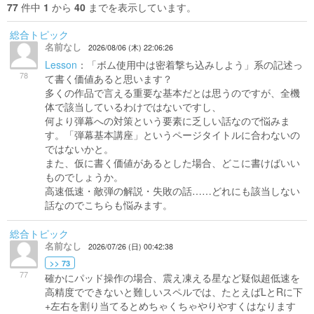
77
件中
1
から
40
までを表示しています。
総合トピック
名前なし
2026/08/06 (木) 22:06:26
Lesson
：「ボム使用中は密着撃ち込みしよう」系の記述っ
78
て書く価値あると思います？
多くの作品で言える重要な基本だとは思うのですが、全機
体で該当しているわけではないですし、
何より弾幕への対策という要素に乏しい話なので悩みま
す。「弾幕基本講座」というページタイトルに合わないの
ではないかと。
また、仮に書く価値があるとした場合、どこに書けばいい
ものでしょうか。
高速低速・敵弾の解説・失敗の話……どれにも該当しない
話なのでこちらも悩みます。
総合トピック
名前なし
2026/07/26 (日) 00:42:38
>> 73
77
確かにパッド操作の場合、震え凍える星など疑似超低速を
高精度でできないと難しいスペルでは、たとえばLとRに下
+左右を割り当てるとめちゃくちゃやりやすくはなります