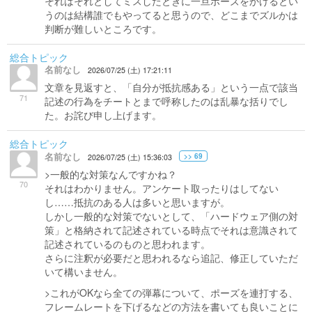
それはそれとしてミスしたときに一旦ポーズをかけるとい
うのは結構誰でもやってると思うので、どこまでズルかは
判断が難しいところです。
総合トピック
名前なし
2026/07/25 (土) 17:21:11
文章を見返すと、「自分が抵抗感ある」という一点で該当
71
記述の行為をチートとまで呼称したのは乱暴な括りでし
た。お詫び申し上げます。
総合トピック
名前なし
>> 69
2026/07/25 (土) 15:36:03
>一般的な対策なんですかね？
70
それはわかりません。アンケート取ったりはしてない
し……抵抗のある人は多いと思いますが。
しかし一般的な対策でないとして、「ハードウェア側の対
策」と格納されて記述されている時点でそれは意識されて
記述されているのものと思われます。
さらに注釈が必要だと思われるなら追記、修正していただ
いて構いません。
>これがOKなら全ての弾幕について、ポーズを連打する、
フレームレートを下げるなどの方法を書いても良いことに