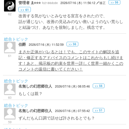
管理者
>> 56
fc2186dcde
2026/07/16 (木) 11:56:12
修正
>> 61
62
改善する気がないとみなせる宣言をされたので、
話が通じない、改善の見込みのない救いようのない荒らし
と結論づけ、あなたを規制しました。残念です。
総合トピック
伯爵
>> 56
2026/07/16 (木) 11:52:59
まさか正体がバレるとは！でも、このサイトの解説を追
61
記・修正するアドバイスのコメントはこれからもし続けま
す！あと、掲示板の約束を世界一詳しく世界一細かくこの
コメントの返信に書いてください！
総合トピック
名無しの幻想郷住人
>> 56
2026/07/16 (木) 08:05:46
もしくは親？
60
総合トピック
名無しの幻想郷住人
>> 51
2026/07/16 (木) 07:55:42
ずんだもん口調で話せば許されるとでも？
59