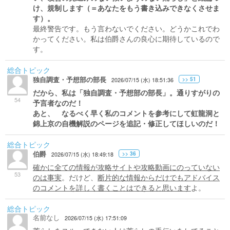
け、規制します（＝あなたをもう書き込みできなくさせま
す）。
最終警告です。もう言わないでください。どうかこれでわ
かってください。私は伯爵さんの良心に期待しているので
す。
総合トピック
独自調査・予想部の部長
>> 51
2026/07/15 (水) 18:51:36
だから、私は「独自調査・予想部の部長」。通りすがりの
54
予言者なのだ！
あと、 なるべく早く私のコメントを参考にして虹龍洞と
錦上京の自機解説のページを追記・修正してほしいのだ！
総合トピック
伯爵
>> 36
2026/07/15 (水) 18:49:18
確かに全ての情報が攻略サイトや攻略動画にのっていない
53
のは事実
。だけど、
断片的な情報からだけでもアドバイス
のコメントを詳しく書くことはできると思います
よ。
総合トピック
名前なし
2026/07/15 (水) 17:51:09