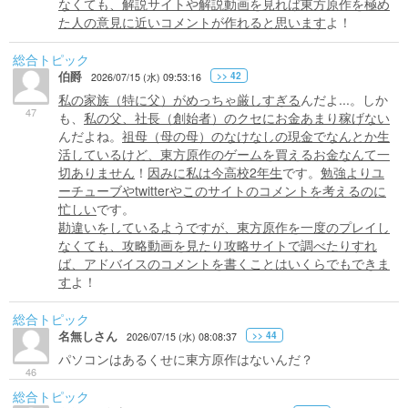
なくても、解説サイトや解説動画を見れば東方原作を極め
た人の意見に近いコメントが作れると思います
よ！
総合トピック
伯爵
>> 42
2026/07/15 (水) 09:53:16
私の家族（特に父）がめっちゃ厳しすぎる
んだよ...。しか
47
も、
私の父、社長（創始者）のクセにお金あまり稼げない
んだよね。
祖母（母の母）のなけなしの現金でなんとか生
活しているけど、東方原作のゲームを買えるお金なんて一
切ありません
！
因みに私は今高校2年生
です。
勉強よりユ
ーチューブやtwitterやこのサイトのコメントを考えるのに
忙しい
です。
勘違いをしているようですが、東方原作を一度のプレイし
なくても、攻略動画を見たり攻略サイトで調べたりすれ
ば、アドバイスのコメントを書くことはいくらでもできま
す
よ！
総合トピック
名無しさん
>> 44
2026/07/15 (水) 08:08:37
パソコンはあるくせに東方原作はないんだ？
46
総合トピック