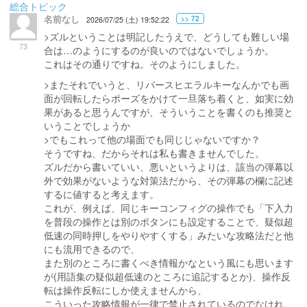
総合トピック
名前なし
>> 72
2026/07/25 (土) 19:52:22
>ズルということは明記したうえで、どうしても難しい場
73
合は…のようにするのが良いのではないでしょうか。
これはその通りですね。そのようにしました。
>またそれでいうと、リバースヒエラルキーなんかでも画
面が回転したらポーズをかけて一旦落ち着くと、如実に効
果があると思うんですが、そういうことを書くのも推奨と
いうことでしょうか
>でもこれって他の場面でも同じじゃないですか？
そうですね、だからそれは私も書きませんでした。
ズルだから書いていい、悪いというよりは、該当の弾幕以
外で効果がないような対策法だから、その弾幕の欄に記述
するに値すると考えます。
これが、例えば、同じキーコンフィグの操作でも「下入力
を普段の操作とは別のボタンにも設定することで、疑似超
低速の同時押しをやりやすくする」みたいな攻略法だと他
にも流用できるので、
また別のところに書くべき情報かなという風にも思います
が(用語集の疑似超低速のところに追記するとか)、操作反
転は操作反転にしか使えませんから、
こういった攻略情報が一律で禁止されているのでなけれ