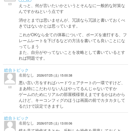
69
えっと、何が言いたいかというとそんなに一般的な対策な
んですかねという点です
消せとまでは思いませんが、冗談なら冗談と書いておくべ
きではないかとは思っています。
これがOKなら全ての弾幕について、ポーズを連打する、フ
レームレートを下げるなどの方法を書いても良いことにな
ってしまう
また、自分がやってないことを攻略として書いているとす
れば問題です。
総合トピック
名前なし
2026/07/25 (土) 15:00:38
悪い言い方をすればハードウェアチートの一環ですけど、
68
まあ特にこだわりない人はやってるんじゃないですか
ゲームのためにリアルの部屋模様替えまでするかはわから
んけど、キーコンフィグのほうは画面の前でカタカタして
るだけで設定できますし
総合トピック
名前なし
2026/07/25 (土) 13:00:06
鏡を見て操作するとか、反転した操作を用意しておくと