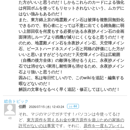
た方がいいと思うのだ！しかもこれらのカードによる強化
は何回ボムを使ってもリセットされないという、ムカデに
はない強みもあるのだ！
また、東方錦上京の地霊殿メイン石は被弾を複数回無効化
できるので、初心者にとっては不意に出てくる雑魚敵に弱
い上部回収を何度もする必要がある永夜抄メイン石の全画
面弾消しループより残機が減りにくくなると思うのだ！そ
のため、地霊殿メイン石を永夜抄メイン石、天空璋メイン
石、ビーストハードネスメイン石と同格の評価にした方が
いいと思いますがどうなのだ？天空璋メイン石は広範囲
（自機の後方全体）の敵弾を消せるうえに、永夜抄メイン
石では消せない弾消し耐性弾も消せるため、永夜抄メイン
石より強いと思うのだ！
因みに、私は毎日忙しいので、このwikiを追記・編集する
暇などないのだ！
解説の文章をなるべく早く追記・修正してほしいのだ！
総合トピック
伯爵
>> 44
2026/07/15 (水) 12:43:24
それ、マジのマジでガチです！パソコンは今使ってるけ
48
ど、
東方原作を買えるお金や東方原作を遊ぶための家族の
許可がないのは事実
です。それに、
原作を一度もプレイし