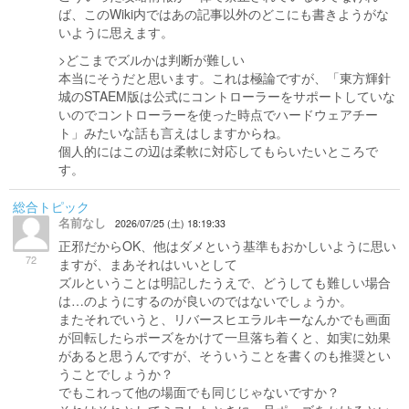
ば、このWiki内ではあの記事以外のどこにも書きようがな
いように思えます。
>どこまでズルかは判断が難しい
本当にそうだと思います。これは極論ですが、「東方輝針
城のSTAEM版は公式にコントローラーをサポートしていな
いのでコントローラーを使った時点でハードウェアチー
ト」みたいな話も言えはしますからね。
個人的にはこの辺は柔軟に対応してもらいたいところで
す。
総合トピック
名前なし
2026/07/25 (土) 18:19:33
正邪だからOK、他はダメという基準もおかしいように思い
72
ますが、まあそれはいいとして
ズルということは明記したうえで、どうしても難しい場合
は…のようにするのが良いのではないでしょうか。
またそれでいうと、リバースヒエラルキーなんかでも画面
が回転したらポーズをかけて一旦落ち着くと、如実に効果
があると思うんですが、そういうことを書くのも推奨とい
うことでしょうか？
でもこれって他の場面でも同じじゃないですか？