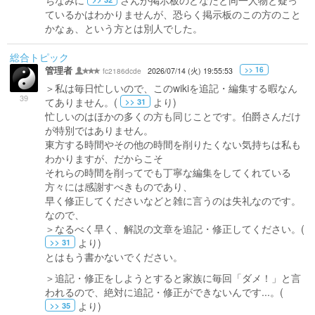
ちなみに
さんが掲示板のどなたと同一人物と疑っ
ているかはわかりませんが、恐らく掲示板のこの方のこと
かなぁ、という方とは別人でした。
総合トピック
管理者
>> 16
fc2186dcde
2026/07/14 (火) 19:55:53
＞私は毎日忙しいので、このwikiを追記・編集する暇なん
39
てありません。(
より)
>> 31
忙しいのはほかの多くの方も同じことです。伯爵さんだけ
が特別ではありません。
東方する時間やその他の時間を削りたくない気持ちは私も
わかりますが、だからこそ
それらの時間を削ってでも丁寧な編集をしてくれている
方々には感謝すべきものであり、
早く修正してくださいなどと雑に言うのは失礼なのです。
なので、
＞なるべく早く、解説の文章を追記・修正してください。(
より)
>> 31
とはもう書かないでください。
＞追記・修正をしようとすると家族に毎回「ダメ！」と言
われるので、絶対に追記・修正ができないんです...。(
より)
>> 35