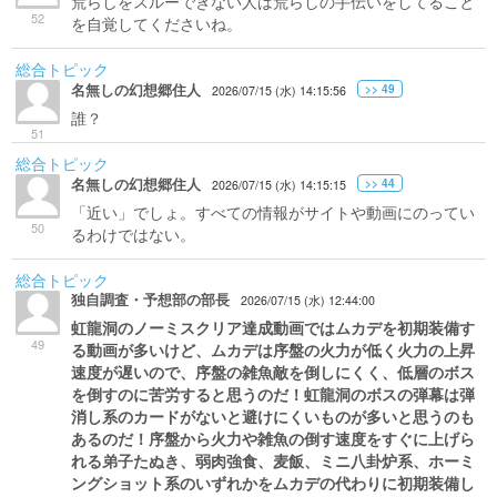
荒らしをスルーできない人は荒らしの手伝いをしてること
52
を自覚してくださいね。
総合トピック
名無しの幻想郷住人
>> 49
2026/07/15 (水) 14:15:56
誰？
51
総合トピック
名無しの幻想郷住人
>> 44
2026/07/15 (水) 14:15:15
「近い」でしょ。すべての情報がサイトや動画にのってい
50
るわけではない。
総合トピック
独自調査・予想部の部長
2026/07/15 (水) 12:44:00
虹龍洞のノーミスクリア達成動画ではムカデを初期装備す
49
る動画が多いけど、ムカデは序盤の火力が低く火力の上昇
速度が遅いので、序盤の雑魚敵を倒しにくく、低層のボス
を倒すのに苦労すると思うのだ！虹龍洞のボスの弾幕は弾
消し系のカードがないと避けにくいものが多いと思うのも
あるのだ！序盤から火力や雑魚の倒す速度をすぐに上げら
れる弟子たぬき、弱肉強食、麦飯、ミニ八卦炉系、ホーミ
ングショット系のいずれかをムカデの代わりに初期装備し