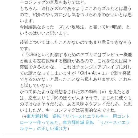
ーコンフィグの言及もありではと。
もちろん、連打がズルであるようにこれもズルだとは思う
ので、紹介のやり方に少し気をつけられるのがいいとは思
います。
今回編集なさった「ズルい攻略法」と書いてfold収納、と
いうのはいいと思います。
後者についてはしたことがないのであまり意見できなそう
です。
（「OBSという配信するためのアプリにはプレビュー機能
と画面を左右反転する機能があるので、これを使えば楽々
突破できるのかな」「これはチェンジエアブレイブに対し
ての話となってしまいますが『Ctrl + Alt + ↓』で楽々突破
できるのかな」と思ったことなら私もありますが、これら
も試していない）
かつて似たような発想をされた方の動画（※）を見たとき
は、恩恵よりも手間のほうが大きそうで、まじめに使うも
のではなさそうだなあ、ある意味ネタプレイだなあ、と思
いましたが、キーコンフィグは実用的なんですね。
（※
東方輝針城 逆転「リバースヒエラルキー」用コント
ローラー作ってみた
、
東方輝針城 逆転 「リバースヒエラ
ルキー」の正しい避け方
）