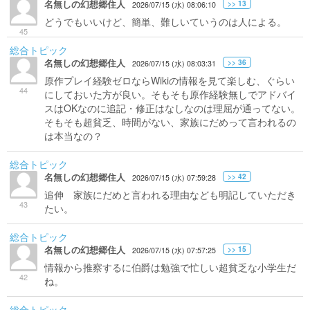
名無しの幻想郷住人
>> 13
2026/07/15 (水) 08:06:10
どうでもいいけど、簡単、難しいていうのは人による。
45
総合トピック
名無しの幻想郷住人
>> 36
2026/07/15 (水) 08:03:31
原作プレイ経験ゼロならWikiの情報を見て楽しむ、ぐらい
44
にしておいた方が良い。そもそも原作経験無しでアドバイ
スはOKなのに追記・修正はなしなのは理屈が通ってない。
そもそも超貧乏、時間がない、家族にだめって言われるの
は本当なの？
総合トピック
名無しの幻想郷住人
>> 42
2026/07/15 (水) 07:59:28
追伸 家族にだめと言われる理由なども明記していただき
43
たい。
総合トピック
名無しの幻想郷住人
>> 15
2026/07/15 (水) 07:57:25
情報から推察するに伯爵は勉強で忙しい超貧乏な小学生だ
42
ね。
総合トピック