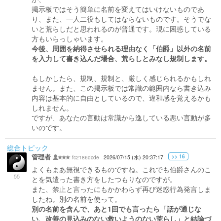
掲示板ではそう簡単に名前を変えてはいけないものであ
り、また、一人二役もしてはならないものです。そうでな
いと荒らしだと思われるのが普通です。現に困惑している
方もいらっしゃいます。
今後、周囲を納得させられる理由なく「伯爵」以外の名前
を入力して書き込んだ場合、荒らしとみなし規制します。
もしかしたら、規制、規制と、厳しく感じられるかもしれ
ません。また、この掲示板では常識の範囲内なら書き込み
内容は基本的に自由としているので、違和感を覚えるかも
しれません。
ですが、あなたの言動は常識から逸している悪い言動が多
いのです。
総合トピック
管理者
>> 16
fc2186dcde
2026/07/15 (水) 20:37:17
よくもまあ無視できるものですね。これでも伯爵さんのこ
55
とを気遣った書き方をしたつもりなのですが。
また、禁止と言ったにもかかわらず再び迷惑行為発言しま
したね。別の名前を使って。
別の名前を含んで、あと1回でも言ったら「話が通じな
い、改善の見込みのない救いようのない荒らし」と結論づ