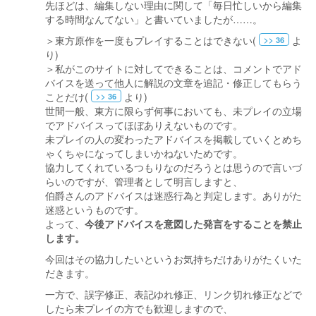
先ほどは、編集しない理由に関して「毎日忙しいから編集
する時間なんてない」と書いていましたが……。
＞東方原作を一度もプレイすることはできない(
よ
>> 36
り)
＞私がこのサイトに対してできることは、コメントでアド
バイスを送って他人に解説の文章を追記・修正してもらう
ことだけ(
より)
>> 36
世間一般、東方に限らず何事においても、未プレイの立場
でアドバイスってほぼありえないものです。
未プレイの人の変わったアドバイスを掲載していくとめち
ゃくちゃになってしまいかねないためです。
協力してくれているつもりなのだろうとは思うので言いづ
らいのですが、管理者として明言しますと、
伯爵さんのアドバイスは迷惑行為と判定します。ありがた
迷惑というものです。
よって、
今後アドバイスを意図した発言をすることを禁止
します。
今回はその協力したいというお気持ちだけありがたくいた
だきます。
一方で、誤字修正、表記ゆれ修正、リンク切れ修正などで
したら未プレイの方でも歓迎しますので、