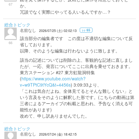
67
か、
冗談でなく実際にやってる人いるんですか…？
総合トピック
名前なし
>> 65
2026/07/25 (土) 02:02:13
該当部分の編集者です この度は不適切な編集について反
66
省しております。
以降、そのような編集は行わないように致します。
該当の記述については削除の上、客観的な記述に直しまし
たが、一応、発言についてここに出典を乗せておきます。
東方ステーション #27 東方虹龍洞特集
(
https://www.youtube.com/watch?
v=w9TPtC9tYcQ&t=4456s
) 3:09:33より、
「これは気合だよね、全体見てるとそんな難しくない」と
いう言及をそのように解釈した形です。(こちらの動画は第
三者によるアーカイブの転載と思われ、予告なく消える可
能性があります)
改めて、申し訳ありませんでした。
総合トピック
名前なし
2026/07/24 (金) 18:42:15