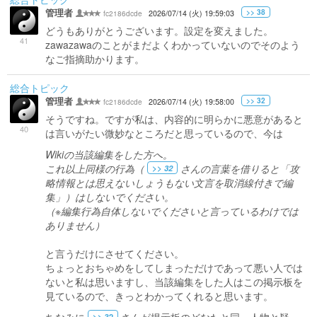
管理者
>> 38
fc2186dcde
2026/07/14 (火) 19:59:03
どうもありがとうございます。設定を変えました。
41
zawazawaのことがまだよくわかっていないのでそのよう
なご指摘助かります。
総合トピック
管理者
>> 32
fc2186dcde
2026/07/14 (火) 19:58:00
そうですね。ですが私は、内容的に明らかに悪意があると
40
は言いがたい微妙なところだと思っているので、今は
Wikiの当該編集をした方へ。
これ以上同様の行為（
さんの言葉を借りると「攻
>> 32
略情報とは思えないしょうもない文言を取消線付きで編
集」）はしないでください。
（※編集行為自体しないでくださいと言っているわけでは
ありません）
と言うだけにさせてください。
ちょっとおちゃめをしてしまっただけであって悪い人では
ないと私は思いますし、当該編集をした人はこの掲示板を
見ているので、きっとわかってくれると思います。
>> 32