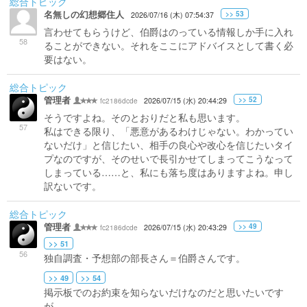
総合トピック
名無しの幻想郷住人
>> 53
2026/07/16 (木) 07:54:37
言わせてもらうけど、伯爵はのっている情報しか手に入れ
58
ることができない。それをここにアドバイスとして書く必
要はない。
総合トピック
管理者
>> 52
fc2186dcde
2026/07/15 (水) 20:44:29
そうですよね。そのとおりだと私も思います。
57
私はできる限り、「悪意があるわけじゃない。わかってい
ないだけ」と信じたい、相手の良心や改心を信じたいタイ
プなのですが、そのせいで長引かせてしまってこうなって
しまっている……と、私にも落ち度はありますよね。申し
訳ないです。
総合トピック
管理者
>> 49
fc2186dcde
2026/07/15 (水) 20:43:29
>> 51
56
独自調査・予想部の部長さん＝伯爵さんです。
>> 49
>> 54
掲示板でのお約束を知らないだけなのだと思いたいです
が、