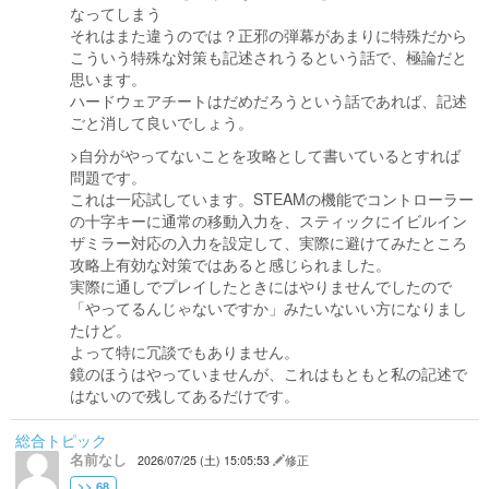
なってしまう
それはまた違うのでは？正邪の弾幕があまりに特殊だから
こういう特殊な対策も記述されうるという話で、極論だと
思います。
ハードウェアチートはだめだろうという話であれば、記述
ごと消して良いでしょう。
>自分がやってないことを攻略として書いているとすれば
問題です。
これは一応試しています。STEAMの機能でコントローラー
の十字キーに通常の移動入力を、スティックにイビルイン
ザミラー対応の入力を設定して、実際に避けてみたところ
攻略上有効な対策ではあると感じられました。
実際に通しでプレイしたときにはやりませんでしたので
「やってるんじゃないですか」みたいないい方になりまし
たけど。
よって特に冗談でもありません。
鏡のほうはやっていませんが、これはもともと私の記述で
はないので残してあるだけです。
総合トピック
名前なし
2026/07/25 (土) 15:05:53
修正
>> 68