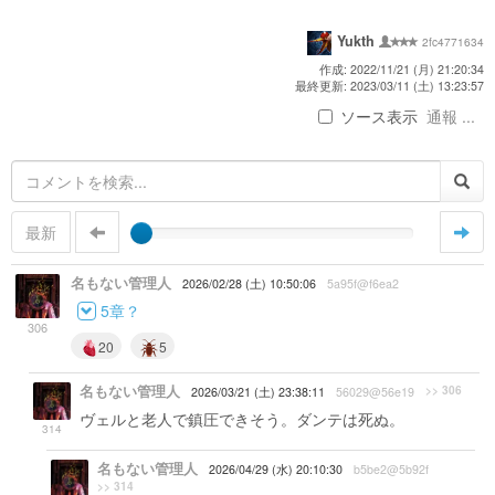
Yukth
2fc4771634
作成: 2022/11/21 (月) 21:20:34
最終更新: 2023/03/11 (土) 13:23:57
ソース表示
通報 ...
最新
名もない管理人
2026/02/28 (土) 10:50:06
5a95f@f6ea2
5章？
306
20
5
名もない管理人
>> 306
2026/03/21 (土) 23:38:11
56029@56e19
ヴェルと老人で鎮圧できそう。ダンテは死ぬ。
314
名もない管理人
2026/04/29 (水) 20:10:30
b5be2@5b92f
>> 314