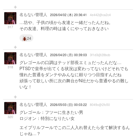
名もない管理人
2026/04/02 (木) 20:36:41
4e442@ca2c4
…坊や、子供の頃から友達と一緒だったんだね。
317
その友達、料理の時は遠くにやっておきなさい
24
名もない管理人
2026/04/20 (月) 00:39:03
3f1d3@28bcb
グレゴールの口調はテッド部長エミュだったんだな…
318
PTSDで皇帝が出てくる状況は変わってないけどそれでも
憧れた普通をダンテやみんなに頼りつつ目指すんだね
頑張って欲しい所に次の舞台がN社だから普通やるの難し
いな！
名もない管理人
2026/05/03 (日) 00:03:22
8049c@2fc50
グレゴール：フツーに生きたい男
320
ロジオン：特別になりたい女
エイプリルフールでこの二人入れ替えたら全て解決するん
じゃね…？