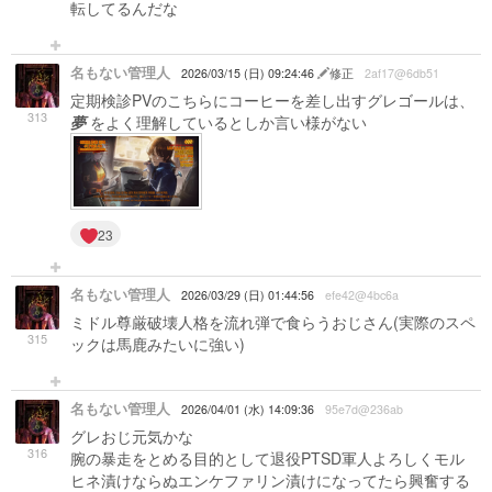
転してるんだな
名もない管理人
2026/03/15 (日) 09:24:46
修正
2af17@6db51
定期検診PVのこちらにコーヒーを差し出すグレゴールは、
313
夢
をよく理解しているとしか言い様がない
23
名もない管理人
2026/03/29 (日) 01:44:56
efe42@4bc6a
ミドル尊厳破壊人格を流れ弾で食らうおじさん(実際のスペ
315
ックは馬鹿みたいに強い)
名もない管理人
2026/04/01 (水) 14:09:36
95e7d@236ab
グレおじ元気かな
316
腕の暴走をとめる目的として退役PTSD軍人よろしくモル
ヒネ漬けならぬエンケファリン漬けになってたら興奮する