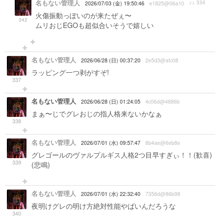
名もない管理人
>> 334
2026/07/03 (金) 19:50:46
e1825@06a10
火傷振動っぽいのが来たぜぇ〜
342
ムリおじEGOも超似合いそうで嬉しい
名もない管理人
2026/06/28 (日) 00:37:20
2e5d3@afc08
ラッピング一つ剥がすぞ!
337
名もない管理人
2026/06/28 (日) 01:24:05
4c06d@4886b
まぁ〜じでグレおじの指人格来ないかなぁ
338
名もない管理人
2026/07/01 (水) 09:57:47
8b4ae@6eb8e
グレゴールのヴァルプルギス人格2つ目早すぎぃ！！(歓喜)
339
(悲鳴)
名もない管理人
2026/07/01 (水) 22:32:40
7356d@86b98
夜明けグレの明け方絶対性能やばいんだろうな
340