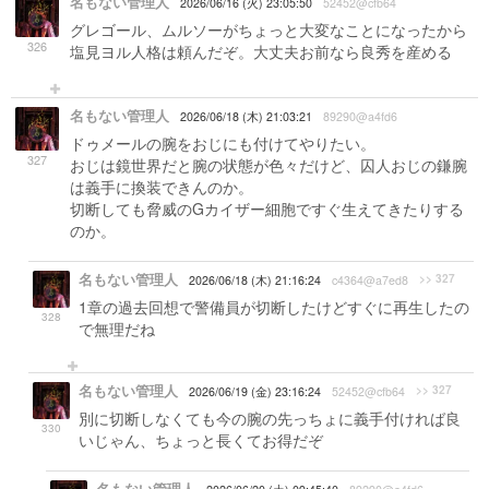
名もない管理人
2026/06/16 (火) 23:05:50
52452@cfb64
グレゴール、ムルソーがちょっと大変なことになったから
326
塩見ヨル人格は頼んだぞ。大丈夫お前なら良秀を産める
名もない管理人
2026/06/18 (木) 21:03:21
89290@a4fd6
ドゥメールの腕をおじにも付けてやりたい。
327
おじは鏡世界だと腕の状態が色々だけど、囚人おじの鎌腕
は義手に換装できんのか。
切断しても脅威のGカイザー細胞ですぐ生えてきたりする
のか。
名もない管理人
>> 327
2026/06/18 (木) 21:16:24
c4364@a7ed8
1章の過去回想で警備員が切断したけどすぐに再生したの
328
で無理だね
名もない管理人
>> 327
2026/06/19 (金) 23:16:24
52452@cfb64
別に切断しなくても今の腕の先っちょに義手付ければ良
330
いじゃん、ちょっと長くてお得だぞ