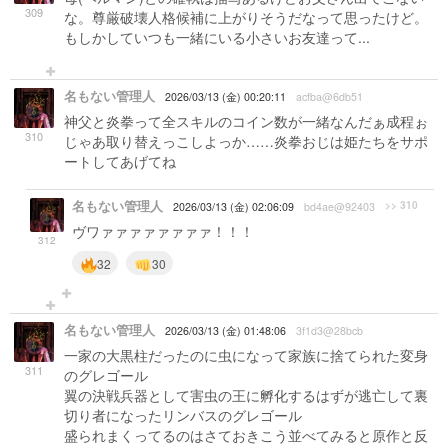
309
な。尊厳破壊人格候補に上がりそうだなって思ったけど。
もしかしていつも一緒にいる小さいお友達って...
名もない管理人
2026/03/13 (金) 00:20:11
acfba@6db51
神父と炎拳って全スキルのコイン数が一緒なんだぁ成程ぉ
310
じゃあ取り替えっこしよっか……炎拳おじは姫たちをサポ
ートしてあげてね
名もない管理人
>> 310
2026/03/13 (金) 02:06:09
bd4ae@92403
ヴワァァァァァァァァ！！！
312
32
30
名もない管理人
2026/03/13 (金) 01:48:06
3f1d3@28bcb
一家の大黒柱だったのに虫になって家族に捨てられた変身
311
のグレゴール
翼の決戦兵器として害虫の王に孵化するはずが逃亡して裏
切り者になったリンバスのグレゴール
盛られまくってるのはさておきこう並べてみると原作と反