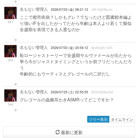
名もない管理人
2026/07/03 (金) 08:21:12
c9618@5bcee
ここで都市疾病？しかもグレ？てなったけど図書館本編よ
341
り強いIFを出したがってたから年齢は本人より若くて擬似
全盛期を表現できる人選なのか
名もない管理人
2026/07/03 (金) 20:54:12
9ed9c@c7a45
恥ロージャストーリーで全盛期サルヴァドールが出たから
343
寧ろ今がジャストタイミングというか前フリだったんだろ
う
年齢的にもウーティスとグレゴールの二択だし
名もない管理人
2026/07/25 (土) 22:55:55
80303@8aa5d
グレゴールの蟲腕耳かきASMRってどこですか？
344
ツリー表示
タイムライン
最新に更新