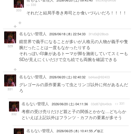
名もない管理人
2026/06/20 (土) 09:45:40
89290@a4fd6
>> 330
333
それだと結局手巻き寿司とか食いづらいだろ！！！！
名もない管理人
2026/06/18 (木) 22:54:33
3f1d3@28bcb
鏡世界で義手になることが多いが人格元の人物が義手や隻
329
腕だったことは一度もなかったりする
それっぽい印象があるトーマが脚を施術していてスミーも
SDが見えにくいだけで立ち絵でも両腕を確認できる
名もない管理人
2026/06/20 (土) 02:40:32
bd4ae@92403
グレゴールの原作要素って虫とリンゴ以外に何があるんだ
331
ろ
名もない管理人
>> 331
2026/06/20 (土) 04:11:36
03d87@b49cb
考察の受け売りだけど親と子の関係とかかな…どちらか
332
といえば上記以外はフランツ・カフカの要素が多そう
名もない管理人
2026/06/25 (木) 10:41:55
修正