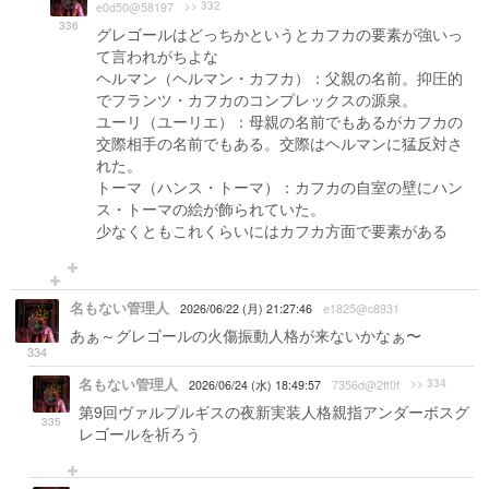
>> 332
e0d50@58197
336
グレゴールはどっちかというとカフカの要素が強いっ
て言われがちよな
ヘルマン（ヘルマン・カフカ）：父親の名前。抑圧的
でフランツ・カフカのコンプレックスの源泉。
ユーリ（ユーリエ）：母親の名前でもあるがカフカの
交際相手の名前でもある。交際はヘルマンに猛反対さ
れた。
トーマ（ハンス・トーマ）：カフカの自室の壁にハン
ス・トーマの絵が飾られていた。
少なくともこれくらいにはカフカ方面で要素がある
名もない管理人
2026/06/22 (月) 21:27:46
e1825@c8931
あぁ～グレゴールの火傷振動人格が来ないかなぁ〜
334
名もない管理人
>> 334
2026/06/24 (水) 18:49:57
7356d@2ff0f
第9回ヴァルプルギスの夜新実装人格親指アンダーボスグ
335
レゴールを祈ろう