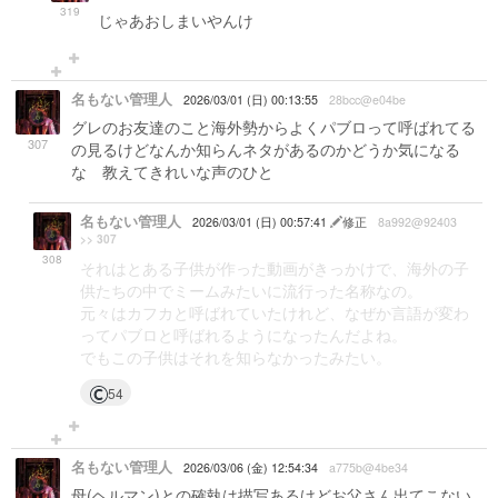
319
じゃあおしまいやんけ
名もない管理人
2026/03/01 (日) 00:13:55
28bcc@e04be
グレのお友達のこと海外勢からよくパブロって呼ばれてる
307
の見るけどなんか知らんネタがあるのかどうか気になる
な 教えてきれいな声のひと
名もない管理人
2026/03/01 (日) 00:57:41
修正
8a992@92403
>> 307
308
それはとある子供が作った動画がきっかけで、海外の子
供たちの中でミームみたいに流行った名称なの。
元々はカフカと呼ばれていたけれど、なぜか言語が変わ
ってパブロと呼ばれるようになったんだよね。
でもこの子供はそれを知らなかったみたい。
54
名もない管理人
2026/03/06 (金) 12:54:34
a775b@4be34
母(ヘルマン)との確執は描写あるけどお父さん出てこない