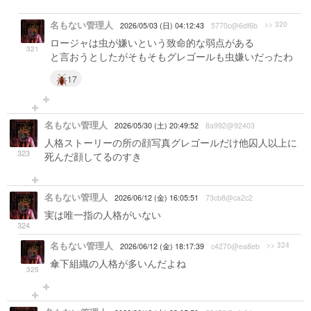
名もない管理人
>> 320
2026/05/03 (日) 04:12:43
5770c@6df6b
ロージャは虫が嫌いという致命的な弱点がある
321
と言おうとしたがそもそもグレゴールも虫嫌いだったわ
17
名もない管理人
2026/05/30 (土) 20:49:52
8a992@92403
人格ストーリーの所の顔写真グレゴールだけ他囚人以上に
323
死んだ顔してるのすき
名もない管理人
2026/06/12 (金) 16:05:51
73cb8@ca2c2
実は唯一指の人格がいない
324
名もない管理人
>> 324
2026/06/12 (金) 18:17:39
c4270@ea8eb
傘下組織の人格が多いんだよね
325