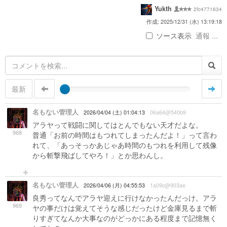
Yukth
2fc4771634
作成: 2025/12/31 (水) 13:19:18
ソース表示
通報 ...
最新
名もない管理人
2026/04/04 (土) 01:04:13
06a64@540b9
アラヤって戦闘に関してはとんでもない天才だよな。
968
普通「お前の時間はもつれてしまったんだよ！」って言わ
れて、「あっそっかあじゃあ時間のもつれを利用して残像
から斬撃飛ばしてやろ！」とか思わんし。
名もない管理人
2026/04/06 (月) 04:55:53
1a09c@903ae
良秀ってなんでアラヤ迎えに行けなかったんだっけ。アラ
969
ヤの事だけは覚えてそうな感じだったけど金庫見るまで斬
りすぎてなんか大事なのがどっかにある程度まで記憶無く