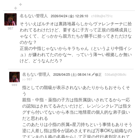
名もない管理人
2026/04/24 (金) 12:26:10
c169b@e751c
そういえばルチオは裏路地暮らしからヴァレンチーナに拾
987
われてるわけだけど、要するに子方って正規の指構成員じ
ゃなくて、どっかから親方たちが勝手に拾ってきただけな
のかな？
正規の中指じゃないからキラちゃん（というより中指イシ
ュ）が嫌われてたのかな〜、っていう薄〜い根拠しか無い
けど、どうなんだろ？
名もない管理人
2026/04/25 (土) 08:04:14
修正
536a6@08b9c
>> 987
989
指としての階級が表示されないあたりからもおそらくそ
う
親指・中指・薬指の子方は指所属扱いされてるから一応
の認知はされてるみたいだけど、レン/シンクレアは指タ
グすら付いてないから本当に地彗星の個人的な弟子扱い
だと思われる
このあたりは小指の所属=星刀持ちという事情もありそう
逆に人差し指は指令が認めさえすれば万事OKな組織なの
でドンキの人格の名義からして正規の代行者判定されて