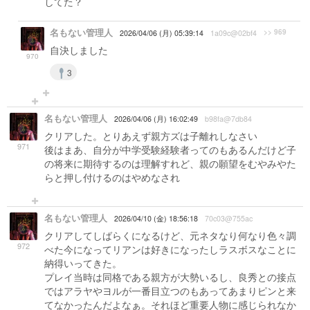
してた？
名もない管理人
>> 969
2026/04/06 (月) 05:39:14
1a09c@02bf4
自決しました
970
3
名もない管理人
2026/04/06 (月) 16:02:49
b98fa@7db84
クリアした。とりあえず親方ズは子離れしなさい
971
後はまあ、自分が中学受験経験者ってのもあるんだけど子
の将来に期待するのは理解すれど、親の願望をむやみやた
らと押し付けるのはやめなされ
名もない管理人
2026/04/10 (金) 18:56:18
70c03@755ac
クリアしてしばらくになるけど、元ネタなり何なり色々調
972
べた今になってリアンは好きになったしラスボスなことに
納得いってきた。
プレイ当時は同格である親方が大勢いるし、良秀との接点
ではアラヤやヨルが一番目立つのもあってあまりピンと来
てなかったんだよなぁ。それほど重要人物に感じられなか