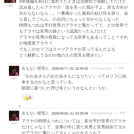
9章後編を初日に進めてたときは雰囲気で感動してたけど
996
読み返したらアラヤの「道を失った我が子よ、戻る方向が
分からないなら…。一番痛かった最初の結び目を探り、辿
り直してごらん」の台詞にちょっと分からなくなった
時間もつれは平行世界のアラヤと繋がってて、どの世界で
もアラヤは良秀の娘という認識だったんだけど
アラヤが良秀の母親になってる世界もあるってこと？それ
が地慧星アラヤ？
でもこのセリフはスーツアラヤが言ってるんだよな
どう解釈してるのか他の人の意見を聞きたい
名もない管理人
>> 996
2026/05/11 (月) 22:54:02
157f1@ea525
『おかあさんのおかあさんになりたい』ってセリフに由
997
来するのかなと思っている。
願望に基づいた呼び名というかなんというか…
9
名もない管理人
>> 996
2026/05/26 (火) 03:35:08
449db@5b5d0
アラヤの時間もつれについては、多分平行世界のアラヤ
1000
だけじゃなくて、金庫の中に居た良秀と良秀経由でヨル
がアラヤに重なってるんじゃなかろうか？