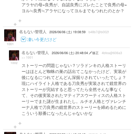
アラヤの母=良秀が、自認良秀にズレたことで良秀の母=
ヨル≒良秀≒アラヤになってヨルまでもつれたのとか？
名もない管理人
2026/06/06 (土) 19:08:59
b48b7@b002f
凄い今更だけど
1001
名もない管理人
2026/06/06 (土) 20:48:04
修正
4bfea@606a3
>> 1001
1002
ストーリーの問題じゃない？ソラドンキの人格ストーリ
ーはほとんど蜘蛛の巣の話出てこなかったけど、実装が
後になるにつれてどんどん深掘りされていったでしょ？
現にハイライト人格である刀良秀が実装されて鏡世界の
ストーリーが完結すると思ってたら全然そんな事なく
て、その後実装されたマティアスウーティスの人格スト
ーリーでまた謎が生まれたし。ルチオ人格とヴァレンチ
ーナ人格で刀良秀の鏡世界のストーリーを締めるために
こういう順番になったんじゃないかな