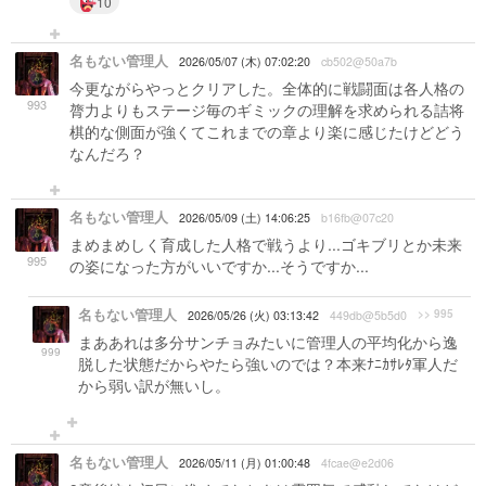
10
名もない管理人
2026/05/07 (木) 07:02:20
cb502@50a7b
今更ながらやっとクリアした。全体的に戦闘面は各人格の
993
膂力よりもステージ毎のギミックの理解を求められる詰将
棋的な側面が強くてこれまでの章より楽に感じたけどどう
なんだろ？
名もない管理人
2026/05/09 (土) 14:06:25
b16fb@07c20
まめまめしく育成した人格で戦うより...ゴキブリとか未来
995
の姿になった方がいいですか...そうですか...
名もない管理人
>> 995
2026/05/26 (火) 03:13:42
449db@5b5d0
まああれは多分サンチョみたいに管理人の平均化から逸
999
脱した状態だからやたら強いのでは？本来ﾅﾆｶｻﾚﾀ軍人だ
から弱い訳が無いし。
名もない管理人
2026/05/11 (月) 01:00:48
4fcae@e2d06