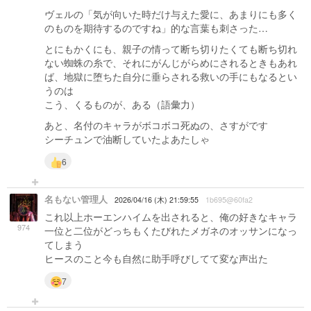
ヴェルの「気が向いた時だけ与えた愛に、あまりにも多く
のものを期待するのですね」的な言葉も刺さった…
とにもかくにも、親子の情って断ち切りたくても断ち切れ
ない蜘蛛の糸で、それにがんじがらめにされるときもあれ
ば、地獄に堕ちた自分に垂らされる救いの手にもなるとい
うのは
こう、くるものが、ある（語彙力）
あと、名付のキャラがボコボコ死ぬの、さすがです
シーチュンで油断していたよあたしゃ
6
名もない管理人
2026/04/16 (木) 21:59:55
1b695@60fa2
これ以上ホーエンハイムを出されると、俺の好きなキャラ
974
一位と二位がどっちもくたびれたメガネのオッサンになっ
てしまう
ヒースのこと今も自然に助手呼びしてて変な声出た
7