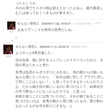
ったというか。
今の心境でラスボス戦は迎えたかったよねぇ…最大限楽し
むには知っておくべきものが多すぎた。
名もない管理人
>> 972
2026/04/17 (金) 19:53:31
0a12b@6176b
まあリアンこそが原作の良秀だしね…
976
名もない管理人
2026/04/11 (土) 22:53:15
2f892@18391
ようやっと9章完遂した…
973
自分自身、親に対するコンプレックスマシマシだから、今
回の章はぐわっと来た
良秀は塩見からボコボコにされるし、他の親からの扱いも
あんな感じだったから 「自分は娘に対して アラヤに対し
て同じことはしない！」と思ってもできなかったんだろう
な だから娘が目の前にいるのに気づけなくて、結果自分
の手で斬るハメになったんだろうな、と思った
剣術が違うことには気づいたのに、それが娘であることに
気づけないのは、良秀が親から受け取ったもの、受け取れ
なかったものを浮き彫りにするな…と