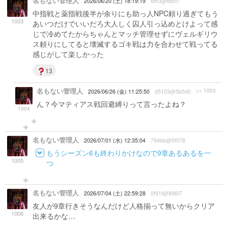
名もない管理人
2026/06/20 (土) 18:19:19
f8ff3@e8cf7
中指戦と薬指戦後半が余りにも助っ人NPC頼り過ぎてもう
1003
あいつだけでいいだろ大人しく囚人引っ込めとけよって感
じで冷めてたからちゃんとマッチ管理せずにヴェルギリウ
ス頼りにしてると壊滅するゴキ戦は力を合わせて戦ってる
感じがして楽しかった
13
名もない管理人
>> 1003
2026/06/26 (金) 11:25:50
d5103@5b5d0
ん？今マティアス戦回避縛りって言ったよね？
1004
名もない管理人
2026/07/01 (水) 12:35:04
794bb@0f078
もうシーズン6も終わりかけなので9章あるあるを一
1005
つ
名もない管理人
2026/07/04 (土) 22:59:28
0f91f@896f7
友人が9章行きそうなんだけど人格揃って無いからクリア
1006
出来るかな…