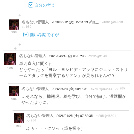
自分の考え
名もない管理人
2026/05/12 (火) 15:31:29
修正
24861@89990
>> 980
998
拙い考察ですが
名もない管理人
2026/04/24 (金) 08:07:38
ef295@ff840
単刀直入に聞くわ
985
どうやったら「ヨル・ヨシヒデ・アラヤにジェットストリ
ームアタックを提案するリアン」が見られるんや？
名もない管理人
>> 985
2026/04/24 (金) 08:13:31
a7e67@03b14
…それなら、挿翅虎。絵を学び、自分で描け。没遮攔が
986
やったように。
名もない管理人
2026/04/25 (土) 07:32:35
ef295@48391
>> 986
988
ふぅ・・・クソっ（筆を握る）