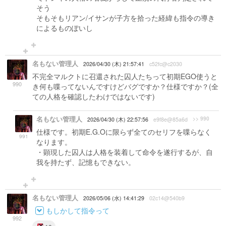
そう
そもそもリアン/イサンが子方を拾った経緯も指令の導き
によるものぽいし
名もない管理人
2026/04/30 (木) 21:57:41
c52fc@c2030
不完全マルクトに召還された囚人たちって初期EGO使うと
990
き何も喋ってないんですけどバグですか？仕様ですか？(全
ての人格を確認したわけではないです)
名もない管理人
>> 990
2026/04/30 (木) 22:57:56
e9f8e@85a6d
仕様です。初期E.G.Oに限らず全てのセリフを喋らなく
991
なります。
・顕現した囚人は人格を装着して命令を遂行するが、自
我を持たず、記憶もできない。
名もない管理人
2026/05/06 (水) 14:41:29
02c14@540b9
もしかして指令って
992