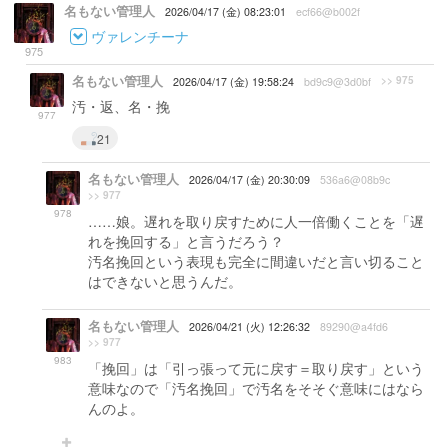
名もない管理人
2026/04/17 (金) 08:23:01
ecf66@b002f
ヴァレンチーナ
975
名もない管理人
>> 975
2026/04/17 (金) 19:58:24
bd9c9@3d0bf
汚・返、名・挽
977
21
名もない管理人
2026/04/17 (金) 20:30:09
536a6@08b9c
>> 977
978
……娘。遅れを取り戻すために人一倍働くことを「遅
れを挽回する」と言うだろう？
汚名挽回という表現も完全に間違いだと言い切ること
はできないと思うんだ。
名もない管理人
2026/04/21 (火) 12:26:32
89290@a4fd6
>> 977
983
「挽回」は「引っ張って元に戻す＝取り戻す」という
意味なので「汚名挽回」で汚名をそそぐ意味にはなら
んのよ。