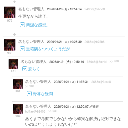
名もない管理人
2026/04/20 (月) 13:54:14
949b0@5b5d0
今更ながら読了、
979
簡潔な感想。
名もない管理人
2026/04/21 (火) 10:28:39
2688c@b75b8
重箱隅をつつくようだが
980
名もない管理人
>> 980
2026/04/21 (火) 10:50:46
536a6@3cc4d
恐らく
981
名もない管理人
2026/04/21 (火) 11:57:31
2688c@3cac8
>> 981
982
野暮な疑問
名もない管理人
2026/04/21 (火) 12:50:07
修正
>> 981
bd4ae@92403
984
あくまで考察でしかないから確実な解決は絶対できな
いのはどうしようもないけど