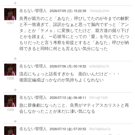
名もない管理人
2026/07/05 (日) 15:22:39
794bb@c2f44
良秀が親方のこと「あなた」呼びしてたのが今までの解釈
1007
と不一致過ぎて、誤訳かなぁと思って脳内でずっと「アン
タ」とか「テメェ」に変換してたけど、親方達の掘り下げ
とかを踏まえ、一応彼等にとっての「愛」を与えていたつ
もりだったと言う考察を前提とすると「あなた」呼びが納
得できると同時に何とも言えない気分になった
名もない管理人
2026/07/06 (月) 00:19:52
fe5b0@5cc70
流石にちょっと話長すぎかも 面白いんだけど・・・
1008
後固定編成ばっかなのが気持ちよくなれない
名もない管理人
2026/07/10 (金) 06:48:11
03f1c@740ff
急に群像劇になったこと、良秀がマティアスカリストと再
1009
会しなかったことが未だに凄い気になる
名もない管理人
2026/07/10 (金) 07:20:52
95e7d@6ca7a