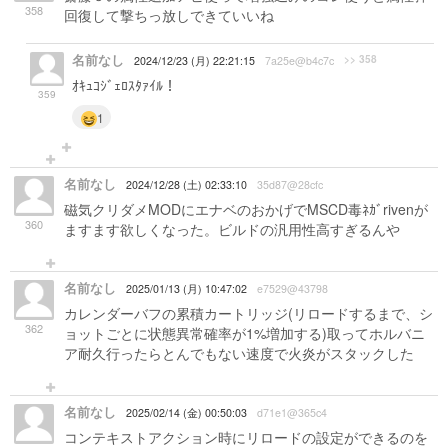
358
回復して撃ちっ放しできていいね
名前なし
>> 358
2024/12/23 (月) 22:21:15
7a25e@b4c7c
ｵｷｭｺｼﾞｪﾛｽﾀｧｲﾙ！
359
1
名前なし
2024/12/28 (土) 02:33:10
35d87@28cfc
磁気クリダメMODにエナベのおかげでMSCD毒ﾈｶﾞrivenが
360
ますます欲しくなった。ビルドの汎用性高すぎるんや
名前なし
2025/01/13 (月) 10:47:02
e7529@43798
カレンダーバフの累積カートリッジ(リロードするまで、シ
362
ョットごとに状態異常確率が1%増加する)取ってホルバニ
ア耐久行ったらとんでもない速度で火炎がスタックした
名前なし
2025/02/14 (金) 00:50:03
d71e1@365c4
コンテキストアクション時にリロードの設定ができるのを