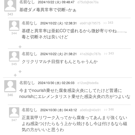
名前なし
2024/10/22 (火) 09:48:47
d75c0@de70a
基礎ダメ毒異常率で切断−かぁ
343
名前なし
>> 343
2024/10/22 (火) 12:38:31
eb6f1@79575
基礎と異常率は亜鉛COで盛れるから微妙寄りやね……。
344
毒と切断ネガは良いけど
名前なし
>> 343
2024/10/22 (火) 21:38:21
41e26@c787b
クリクリマルチ目指すもんとちゃうんか
345
名前なし
2024/10/30 (水) 02:26:03
e12ce@bde8a
今までnourish乗せた腐食感染火炎にしてたけど普通に
346
nourishにエレメンタリスト乗せた感染火炎の方がつよいな
名前なし
>> 346
2024/10/30 (水) 04:43:12
a0d0c@40e91
正直装甲リワーク入ってから腐食ってあんまり強くない
347
よね感染つけたらもう上から焼けるし今は付けるなら磁
気の方がいいと思うわ