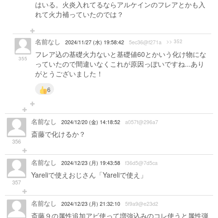
はいる。火炎入れてるならアルケインのフレアとかも入
れて火力補っていたのでは？
名前なし
>> 352
2024/11/27 (水) 19:58:42
5ec36@f271a
フレア込の基礎火力ないと基礎値60とかいう化け物にな
355
っていたので間違いなくこれが原因っぽいですね...あり
がとうございました！
6
名前なし
2024/12/20 (金) 14:18:52
a057f@296a7
斎藤で化けるか？
356
名前なし
2024/12/23 (月) 19:43:58
f36d5@7d5ca
Yareliで使えおじさん「Yareliで使え」
357
名前なし
2024/12/23 (月) 21:32:10
5f9a9@e23d2
斎藤９の属性追加アビ使って増強込みのコレ使うと属性弾