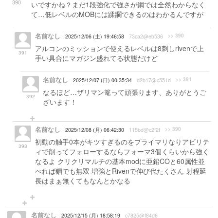
390
いですかね？まだ1段強化で強さが鋼では全然わからなく
て…低レベルのMOBには蹂躙できるのはわかるんですが
名前なし
>> 390
2025/12/06 (土) 19:46:58
73ca2@eb536
アルコンのミッションで使えるレベルは8刺しrivenで上
391
手い具合にマガジン盛れてる状態だけど
名前なし
>> 391
2025/12/07 (日) 00:35:34
d2b17@c551d
なるほど…ザリマン篭って頑張ります、ありがとうご
392
ざいます！
名前なし
>> 390
2025/12/08 (月) 06:42:30
115bd@c2f2f
初動の触手0本がキツすぎるのをプライマリなりアビリテ
393
ィで削ってフォローするならフォーマ3個くらいから強く
なるよ クリクリマルチの基本modに亜鉛COと60属性並
べれば鋼でも無双 増強とRivenで伸び代たくさん 射程延
長はまぁ無くてもなんとかなる
名前なし
2025/12/15 (月) 18:58:19
c7825@f84d6