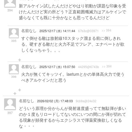
新アルケイン試したんだけどやはり初動が課題な印象を受
394
けたんだけど実の所どう？正直範囲殲滅力はアルケインで
盛らなくても既に十分かなとも思ってるんだけど
名前なし
>> 394
2025/12/17 (水) 14:11:44
67b3c@03971
すぐ倒せる敵は放射線10スタック溜まる前に倒しきれ
395
る、硬すぎる敵だと火力不足でフレア、エナベートが欲
しくなっちゃう。。。
名前なし
>> 394
2025/12/17 (水) 15:07:50
44295@6743b
火力が無くてキッツイ。laetumとかの単体高火力で使う
396
べきアルケインだと思う
名前なし
2026/02/02 (月) 17:48:03
9cb9a@24e32
どういう原理か分からんが発射速度盛ってて無駄弾が多い
397
のか１度もリロードしてないのにいつの間にか弾が切れて
る現象が頻発するからエクシラスで弾薬変換欲しくなる
な・・・