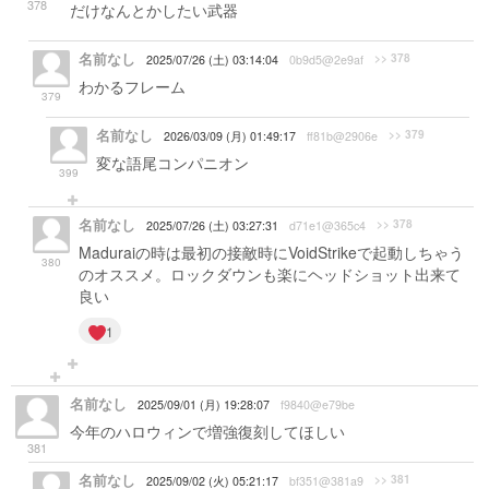
378
だけなんとかしたい武器
名前なし
>> 378
2025/07/26 (土) 03:14:04
0b9d5@2e9af
わかるフレーム
379
名前なし
>> 379
2026/03/09 (月) 01:49:17
ff81b@2906e
変な語尾コンパニオン
399
名前なし
>> 378
2025/07/26 (土) 03:27:31
d71e1@365c4
Maduraiの時は最初の接敵時にVoidStrikeで起動しちゃう
380
のオススメ。ロックダウンも楽にヘッドショット出来て
良い
1
名前なし
2025/09/01 (月) 19:28:07
f9840@e79be
今年のハロウィンで増強復刻してほしい
381
名前なし
>> 381
2025/09/02 (火) 05:21:17
bf351@381a9