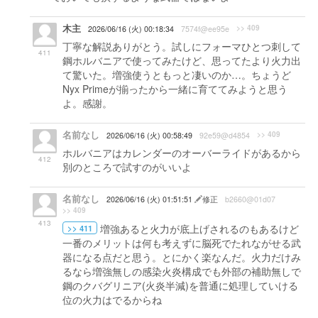
木主
>> 409
2026/06/16 (火) 00:18:34
7574f@ee95e
丁寧な解説ありがとう。試しにフォーマひとつ刺して
411
鋼ホルバニアで使ってみたけど、思ってたより火力出
て驚いた。増強使うともっと凄いのか…。ちょうど
Nyx Primeが揃ったから一緒に育ててみようと思う
よ。感謝。
名前なし
>> 409
2026/06/16 (火) 00:58:49
92e59@d4854
ホルバニアはカレンダーのオーバーライドがあるから
412
別のところで試すのがいいよ
名前なし
2026/06/16 (火) 01:51:51
修正
b2660@01d07
>> 409
413
増強あると火力が底上げされるのもあるけど
>> 411
一番のメリットは何も考えずに脳死でたれながせる武
器になる点だと思う。とにかく楽なんだ。火力だけみ
るなら増強無しの感染火炎構成でも外部の補助無しで
鋼のクバグリニア(火炎半減)を普通に処理していける
位の火力はでるからね