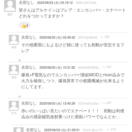
名前なし
2025/06/03 (火) 03:19:12
488e1@015de
皆さんはアルケインはフレア・エンカンバー・エナベート
367
どれをつかってますか？
4
名前なし
>> 367
2025/06/03 (火) 03:49:32
dff97@d6b56
その他要因にもよるけど雑に使っても初動が安定するフ
368
レア
名前なし
>> 367
2025/06/03 (火) 10:31:52
d6264@5993a
爆発+P電気なのでエンカンバー!亜鉛MODとriven込みで
369
火力を確保しつつ、爆発異常で小範囲殲滅が出来るよう
にしてます。
名前なし
>> 367
2025/06/03 (火) 13:40:29
5234e@aa5aa
赤いのいっぱい見たいのでエナベート！！ 初動は利便
370
込みの感染磁気放射乗っけた亜鉛パワーでなんとか…
名前なし
>> 370
2025/06/03 (火) 21:59:51
00a31@ce731