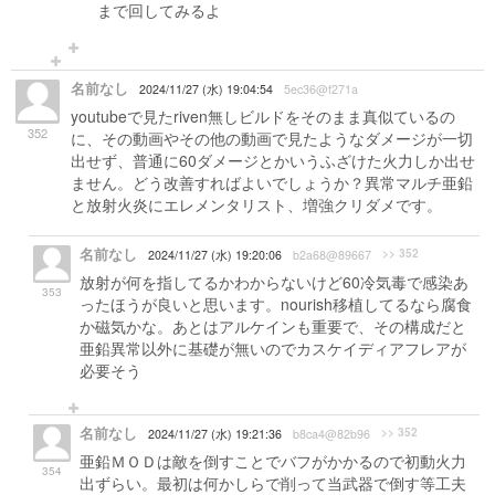
まで回してみるよ
名前なし
2024/11/27 (水) 19:04:54
5ec36@f271a
youtubeで見たriven無しビルドをそのまま真似ているの
352
に、その動画やその他の動画で見たようなダメージが一切
出せず、普通に60ダメージとかいうふざけた火力しか出せ
ません。どう改善すればよいでしょうか？異常マルチ亜鉛
と放射火炎にエレメンタリスト、増強クリダメです。
名前なし
>> 352
2024/11/27 (水) 19:20:06
b2a68@89667
放射が何を指してるかわからないけど60冷気毒で感染あ
353
ったほうが良いと思います。nourish移植してるなら腐食
か磁気かな。あとはアルケインも重要で、その構成だと
亜鉛異常以外に基礎が無いのでカスケイディアフレアが
必要そう
名前なし
>> 352
2024/11/27 (水) 19:21:36
b8ca4@82b96
亜鉛ＭＯＤは敵を倒すことでバフがかかるので初動火力
354
出ずらい。最初は何かしらで削って当武器で倒す等工夫