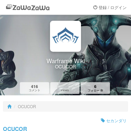
登録 / ログイン
Warframe Wiki
OCUCOR
416
6
views
コメント
フォロー
OCUCOR
セカンダリ
OCUCOR