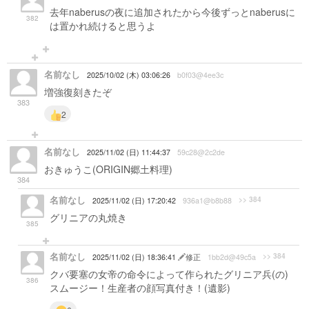
去年naberusの夜に追加されたから今後ずっとnaberusに
382
は置かれ続けると思うよ
名前なし
2025/10/02 (木) 03:06:26
b0f03@4ee3c
増強復刻きたぞ
383
2
名前なし
2025/11/02 (日) 11:44:37
59c28@2c2de
おきゅうこ(ORIGIN郷土料理)
384
名前なし
>> 384
2025/11/02 (日) 17:20:42
936a1@b8b88
グリニアの丸焼き
385
名前なし
>> 384
2025/11/02 (日) 18:36:41
修正
1bb2d@49c5a
クバ要塞の女帝の命令によって作られたグリニア兵(の)
386
スムージー！生産者の顔写真付き！(遺影)