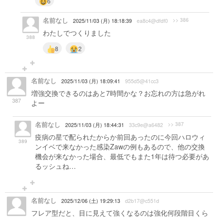
6
名前なし
>> 386
2025/11/03 (月) 18:18:39
ea8c4@dfdf0
わたしでつくりました
388
8
2
名前なし
2025/11/03 (月) 18:09:41
955d5@41cc3
増強交換できるのはあと7時間かな？お忘れの方は急がれ
387
よー
名前なし
>> 387
2025/11/03 (月) 18:44:31
33c9e@a6482
疫病の星で配られたからか前回あったのに今回ハロウィ
389
ンイベで来なかった感染Zawの例もあるので、他の交換
機会が来なかった場合、最低でもまた1年は待つ必要があ
るッシュね…
名前なし
2025/12/06 (土) 19:29:13
d2b17@c551d
フレア型だと、目に見えて強くなるのは強化何段階目くら