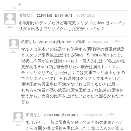
名前なし
2024/11/03 (日) 01:16:48
16a35@2f2db
冬眠明けのテンノだけど毒電気クリダメのrivenはマルチク
349
リダメ出るまでリサイクルした方がいいのか？
名前なし
>> 349
2024/11/03 (日) 07:15:19
修正
033f9@379b5
マルチは基本どの銃器でも仕事する(即着弾の爆風付武器
350
とスタック限界以上は消えるStag・Simlorを除く)ので、
現状に不満があれば回すのも手 個人的には1.0以上の性
質があるRivenでは複合作りたい場合は属性1つ・マル
チ・クリクリのどちらか(おくこは貫通でクリ率上がるの
でクリダメがベネ)、それ以外はクリクリマルチだけど、
属性圧縮も異常率に不満がなければ悪くないとは思う
もちろん性質が高い武器の属性圧縮はそれ以外の属性を
食うから、火炎の比率を上げたいとかだと困るかもだけ
ども
名前なし
>> 350
2024/11/04 (月) 01:49:36
16a35@2f2db
ありがとう、昔に腐食火で使ってみた時のままだった
351
から今回を機に増強も手に入ったし気に入るのが出る