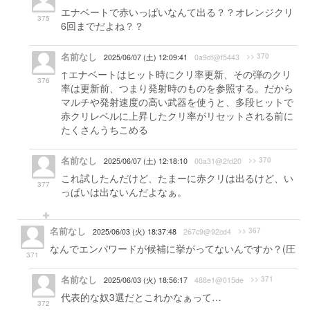
エナベートで赤いっぱいなんて出る？？オレンジクリ
375
6回までだよね？？
名前なし
>> 370
2025/06/07 (土) 12:09:41
0a9df@f5443
↑エナベートはヒット時にクリ率更新、その弾のクリ
376
率は更新前、つまり発射時のものを参照する。だから
マルチや発射速度の高い武器を使うと、多段ヒットで
赤クリレベルに上昇したクリ率がリセットされる前に
たくさんうちこめる
名前なし
>> 370
2025/06/07 (土) 12:18:10
00a31@2fd20
これ試したんだけど、たまーに赤クリは出るけど、い
377
っぱいは出ないんだよなぁ。
名前なし
>> 367
2025/06/03 (火) 18:37:48
267c9@92cd4
なんでエンパワードが候補に挙がってないんですか？(圧
371
名前なし
>> 371
2025/06/03 (火) 18:56:17
488e1@015de
代表的な奴3選だとこれかなぁって…
372