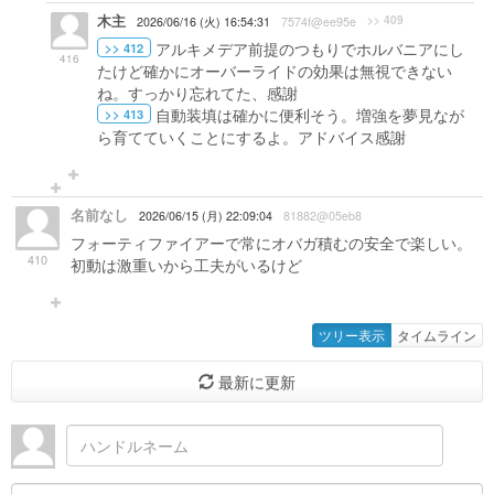
木主
>> 409
2026/06/16 (火) 16:54:31
7574f@ee95e
アルキメデア前提のつもりでホルバニアにし
>> 412
416
たけど確かにオーバーライドの効果は無視できない
ね。すっかり忘れてた、感謝
自動装填は確かに便利そう。増強を夢見なが
>> 413
ら育てていくことにするよ。アドバイス感謝
名前なし
2026/06/15 (月) 22:09:04
81882@05eb8
フォーティファイアーで常にオバガ積むの安全で楽しい。
410
初動は激重いから工夫がいるけど
ツリー表示
タイムライン
最新に更新