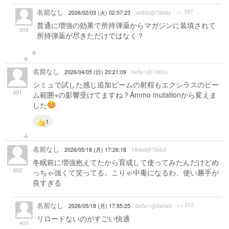
名前なし
>> 397
2026/02/03 (火) 02:57:23
eb83c@78b6e
普通に増強の効果で所持弾薬からマガジンに装填されて
398
所持弾薬が尽きただけではなく？
名前なし
2026/04/05 (日) 20:21:09
6e5e1@7483a
シミュで試した感じ追加ビームの射程もエクシラスのビー
401
ム範囲+の影響受けてますね？Ammo mutationから変えま
した
1
名前なし
2026/05/18 (月) 17:26:18
18cbd@76dc5
冬眠前に増強抱えてたから育成して使ってみたんだけどめ
402
っちゃ強くて笑ってる。こりゃ中毒になるわ、使い勝手が
良すぎる
名前なし
>> 402
2026/05/18 (月) 17:55:25
6e5e1@9e0d3
リロードないのがすごい快適
403