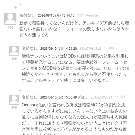
名前なし
2026/06/15 (月) 13:14:16
7574f@ee95e
新参で増強持ってないんだけど、アルキメデア前提なら増
404
強ないと厳しいかな？ フォーマの残り少ないから使うか
どうか迷ってる
名前なし
>> 404
2026/06/15 (月) 14:24:20
66bc7@6d8a2
増強ナシということはMODの自動給弾系の効果を利用し
405
て弾薬補充することになる。要は他武器・フレーム・セ
ンチネルのMOD枠を調整する必要がある。リロードは10
秒近くかかったりすることもあるから割と不便だったり
する。アルキメデアで使うには厳しいかなと。
名前なし
>> 404
2026/06/15 (月) 15:05:49
修正
ad9aa@9db99
Ocucorが強いと言われる所以は増強MODが８割だと思
406
っているからさすがに厳しいんじゃない？上の枝さんの
通りに自動給弾じゃなくなるのは火力が激落ちする原因
だし、それに加えて（増強がないということは）クリ率
と異常率に-240%のデバフがかかるようなものだから使
うメリットがない。