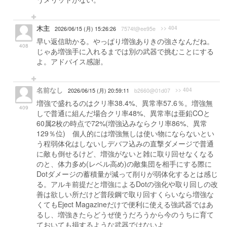
木主
>> 404
2026/06/15 (月) 15:26:26
7574f@ee95e
早い返信助かる。やっぱり増強ありきの強さなんだね。
408
じゃあ増強手に入れるまでは別の武器で挑むことにする
よ。アドバイス感謝。
名前なし
>> 404
2026/06/15 (月) 20:59:11
b2660@01d07
増強で盛れるのはクリ率38.4%、異常率57.6％。増強無
409
しで普通に組んだ場合クリ率48%、異常率は亜鉛COと
60属2枚の時点で72%(増強込みならクリ率86%、異常
129％位) 個人的には増強無しは使い物にならないとい
う程弱体化はしないしデバフ込みの直撃ダメージで普通
に敵も倒せるけど、増強がないと雑に取り回せなくなる
のと、体力多め(レベル高め)の敵集団を相手にする際に
Dotダメージの蓄積量が減って削りが弱体化するとは感じ
る。アルキ前提だと増強によるDotの強化や取り回しの改
善は欲しい所だけど普段鋼で取り回すくらいなら増強な
くてもEject Magazineだけで便利に使える強武器ではあ
るし、増強きたらどうぜ使うだろうから今のうちに育て
ておいても損するような武器ではないよ