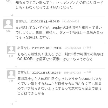
363
知るまですごい悩んでた、ハッキングとかの度にリロード
しちゃわなくなってより好きになった
名前なし
2025/02/26 (水) 09:50:25
19ba6@1e739
まだ試してないですが、zephyrの2番増強と相性って良い
364
でしょうか。集敵、移植可、ダメージ増強と一見噛み合っ
てそうな気はしますが。
名前なし
>> 364
2025/02/26 (水) 13:10:06
3eb47@75c73
もちろん相性良く使えるけど、別に2番の範囲での集敵は
365
OCUCORには必要ない要素にはなっちゃうかなと
名前なし
>> 364
2025/02/26 (水) 21:24:51
6b84a@530a9
範囲武器なら大体相性良くなっちゃうからocucorじゃな
366
くていい気もするね…ただ自分から出向かなくても敵集
めてバフ切らさないようにするって意味なら定点で使う
ことはできるかも