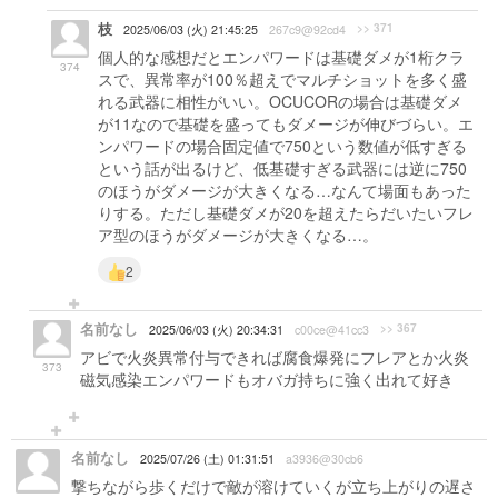
枝
>> 371
2025/06/03 (火) 21:45:25
267c9@92cd4
個人的な感想だとエンパワードは基礎ダメが1桁クラ
374
スで、異常率が100％超えでマルチショットを多く盛
れる武器に相性がいい。OCUCORの場合は基礎ダメ
が11なので基礎を盛ってもダメージが伸びづらい。エ
ンパワードの場合固定値で750という数値が低すぎる
という話が出るけど、低基礎すぎる武器には逆に750
のほうがダメージが大きくなる…なんて場面もあった
りする。ただし基礎ダメが20を超えたらだいたいフレ
ア型のほうがダメージが大きくなる…。
2
名前なし
>> 367
2025/06/03 (火) 20:34:31
c00ce@41cc3
アビで火炎異常付与できれば腐食爆発にフレアとか火炎
373
磁気感染エンパワードもオバガ持ちに強く出れて好き
名前なし
2025/07/26 (土) 01:31:51
a3936@30cb6
撃ちながら歩くだけで敵が溶けていくが立ち上がりの遅さ