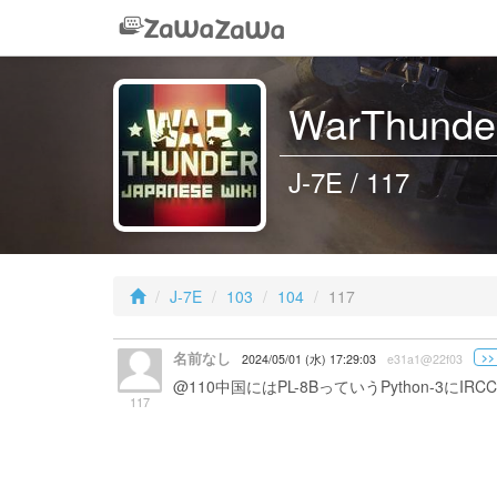
WarThunder
J-7E / 117
J-7E
103
104
117
名前なし
>>
2024/05/01 (水) 17:29:03
e31a1@22f03
@110
中国にはPL-8BっていうPython-3にI
117