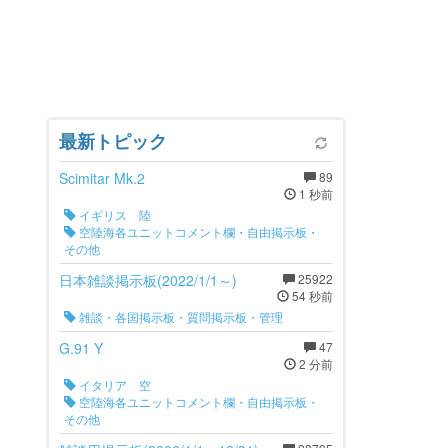
最新トピック
Scimitar Mk.2
89
1 秒前
イギリス 陸
空陸海各ユニットコメント欄・自由掲示板・
その他
日本雑談掲示板(2022/1/1～)
25922
54 秒前
雑談・各国掲示板・質問掲示板・管理
G.91 Y
47
2 分前
イタリア 空
空陸海各ユニットコメント欄・自由掲示板・
その他