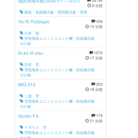
雑談用掲示板(2026/1/1～12/31)
28795
8 分前
雑談・各国掲示板・質問掲示板・管理
Ho-Ri Prototype
458
15 分前
日本 陸
空陸海各ユニットコメント欄・自由掲示板・
その他
Ki-43-III otsu
1576
17 分前
日本 空
空陸海各ユニットコメント欄・自由掲示板・
その他
MiG-21S
253
18 分前
ソ連 空
空陸海各ユニットコメント欄・自由掲示板・
その他
Hunter F.6
179
21 分前
イギリス 空
空陸海各ユニットコメント欄・自由掲示板・
その他