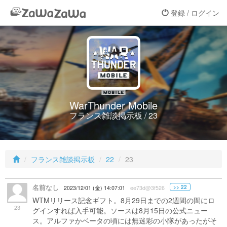
登録 / ログイン
WarThunder Mobile
フランス雑談掲示板 / 23
フランス雑談掲示板
22
23
名前なし
>> 22
2023/12/01 (金) 14:07:01
ee73d@3f526
WTMリリース記念ギフト。8月29日までの2週間の間にロ
23
グインすれば入手可能。ソースは8月15日の公式ニュー
ス。アルファかベータの頃には無迷彩の小隊があったがそ