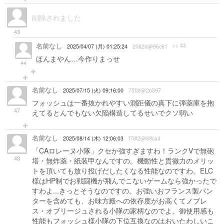
削除されました
43
名前なし
>> 43
2025/04/07 (月) 01:25:24
2062d@96c61
ほんまやん…今作りまっせ
44
名前なし
2025/07/15 (火) 09:16:00
75f3f@2b597
フォッシュは一番抜かれやすい測距儀の真下に弾薬庫を抱
47
えてるとんでもない欠陥構造してるせいでクソ弱い
名前なし
2025/08/14 (木) 12:06:03
f78f2@69ca4
「CAロレーヌ小隊」クセか強すぎますわ！ランクVで無砲
48
塔・無炸薬・紙装甲なんですの。機動性と貫徹力のメリッ
トを頂いても放り投げだしたくなる性能なのですわ。ELC
様はHP制でお戦闘機が飛んでこないゲームなら強かったで
すわよ...きっとそうなのですの。お強いおフランス製パン
ターを含めても、お味方殿への依存度がお高くてノブレ
ス・オブリージュされる小隊の家柄なのでよ。御使用感も
性能もフォッシュ様小隊の下位互換なのはおいたわしいこ