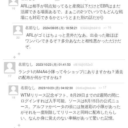
ARLは相手が弱点知ってると産廃以下だけどEBRはまだ
16
活躍できる場面あるで。まぁこの2つでいつでもどんな戦
場にも対応できるかというとまた別の話だが()
名前なし
>> 16
2024/08/05 (月) 18:58:21
93660@b9410
ARLがゴミはちょっと意外だなあ。出会った敵ほぼ
32
ワンパンできるぞ？多分あなたと相性悪かっただけだ
ぞ。
名前なし
2023/10/23 (月) 01:41:53
cf816@052e3
ランク1のM4A4小隊って今ショップにありますかね？過去
17
の配布か何かですかね？
名前なし
>> 17
2023/10/23 (月) 04:02:30
26d6a@bdc4e
WTMリリース記念ギフト。8月29日までの2週間の間に
18
ログインすれば入手可能。ソースは8月15日の公式ニュ
ース。アルファかベータの頃には無迷彩の小隊があった
がそれを一度削除してリリースと同時に配布したらし
い。なんか身に覚えのない車輌があって驚いた記憶。