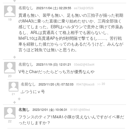
名前なし
2023/11/04 (土) 02:29:55
ee73d@3f526
貫通も無い、装甲も無い、足も無いの三拍子が揃った初期
19
のM4A3に乗った直後に乗り始めたせいか、三両全部強く
感じてしまった。EBRはハルダウンで意外と弾けて炸薬あ
るし、ARLは貫通高くて格上相手でも困らないし、
M4FL10は高貫通APを約5秒間隔で撃てるし……。苦行戦
車を経験した後だからってのもあるだろうけど、みんなが
言うほど雑魚では無いと思うわ。
名前なし
2023/11/19 (日) 12:01:21
03dd2@63ad4
V号とCharだったらどっち方が優秀なんや
20
名前なし
>> 20
2023/11/20 (月) 07:52:03
ff947@bacc6
ふつうにⅴ号
21
名無し
2023/12/01 (金) 10:06:31
91951@85fed
フランスのティア1M4A1小隊が見えないんですがイベ車だ
22
ったりしますか？