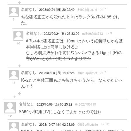
名前なし
>> 7
2023/09/24 (日) 20:52:40
34b24@ecefd
ちな砲塔正面から殺れたときはランク3のT-34 85でし
9
た。
名前なし
>> 9
2023/09/24 (日) 23:33:09
ed8d9@0a713
ARL-44の砲塔正面は110mmとかいう紙装甲だから基
10
本同格以上は簡単に抜けるよ
むしろ弱点抜かれる前にワンパンできるTiger II(P)の
方がARLとかいう動くゴミよりマシ
名前なし
>> 7
2023/09/25 (月) 14:12:26
490c1@e963f
IS-2だと車体正面もぶち抜けちゃうから、なんかたいへ
11
んそう
名前なし
2023/10/06 (金) 00:25:22
64302@90110
SA50小隊別にIVにしなくてよかったのでは()
12
名前なし
>> 12
2023/10/07 (土) 02:28:09
0963e@bdc4e