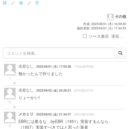
陸
／
海
／
空
その他
作成: 2023/06/01 (木) 16:59:30
最終更新: 2025/04/01 (火) 17:44:53
ソース表示
通報 ...
名前なし
2023/06/01 (木) 17:00:36
776de@f5058
無かったんで作りました
1
名前なし
2023/06/02 (金) 20:26:21
d35c3@ef104
りょーかい!
2
メカミリ
2023/06/02 (金) 21:34:07
d35c3@5c3db
EBRには乗るな byEBR（1951）実装するんなら
3
（1957）実装すべきではと思った筆者