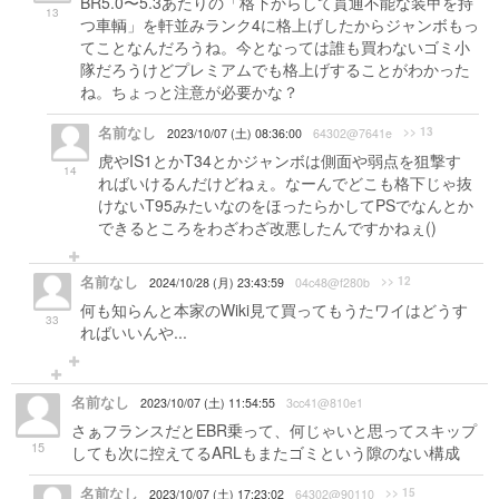
BR5.0〜5.3あたりの「格下からして貫通不能な装甲を持
13
つ車輌」を軒並みランク4に格上げしたからジャンボもっ
てことなんだろうね。今となっては誰も買わないゴミ小
隊だろうけどプレミアムでも格上げすることがわかった
ね。ちょっと注意が必要かな？
名前なし
>> 13
2023/10/07 (土) 08:36:00
64302@7641e
虎やIS1とかT34とかジャンボは側面や弱点を狙撃す
14
ればいけるんだけどねぇ。なーんでどこも格下じゃ抜
けないT95みたいなのをほったらかしてPSでなんとか
できるところをわざわざ改悪したんですかねぇ()
名前なし
>> 12
2024/10/28 (月) 23:43:59
04c48@f280b
何も知らんと本家のWiki見て買ってもうたワイはどうす
33
ればいいんや...
名前なし
2023/10/07 (土) 11:54:55
3cc41@810e1
さぁフランスだとEBR乗って、何じゃいと思ってスキップ
15
しても次に控えてるARLもまたゴミという隙のない構成
名前なし
>> 15
2023/10/07 (土) 17:23:02
64302@90110