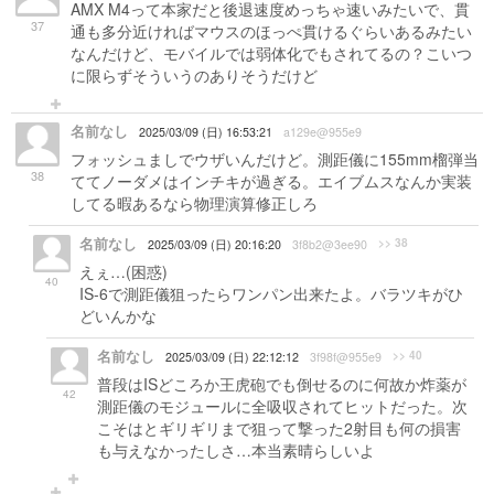
AMX M4って本家だと後退速度めっちゃ速いみたいで、貫
37
通も多分近ければマウスのほっぺ貫けるぐらいあるみたい
なんだけど、モバイルでは弱体化でもされてるの？こいつ
に限らずそういうのありそうだけど
名前なし
2025/03/09 (日) 16:53:21
a129e@955e9
フォッシュましでウザいんだけど。測距儀に155mm榴弾当
38
ててノーダメはインチキが過ぎる。エイブムスなんか実装
してる暇あるなら物理演算修正しろ
名前なし
>> 38
2025/03/09 (日) 20:16:20
3f8b2@3ee90
えぇ…(困惑)
40
IS-6で測距儀狙ったらワンパン出来たよ。バラツキがひ
どいんかな
名前なし
>> 40
2025/03/09 (日) 22:12:12
3f98f@955e9
普段はISどころか王虎砲でも倒せるのに何故か炸薬が
42
測距儀のモジュールに全吸収されてヒットだった。次
こそはとギリギリまで狙って撃った2射目も何の損害
も与えなかったしさ…本当素晴らしいよ