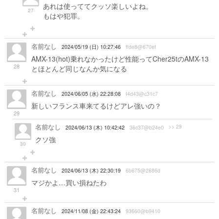
あれは使っててクッソ楽しいよね。
27
もはや犯罪。
名前なし
2024/05/19 (日) 10:27:46
ffde8@670ef
AMX-13(hot)乗れなかったけど性能ってCher25tのAMX-13
28
とほとんど同じなんか気になる
名前なし
2024/06/05 (水) 22:28:08
f4d43@c31c7
新しいフランス車来てるけどアレ強いの？
29
名前なし
>> 29
2024/06/13 (木) 10:42:42
36c37@b24e0
クソ強
30
名前なし
2024/06/13 (木) 22:30:19
6b675@2686d
マジかよ…買い損ねたわ
31
名前なし
2024/11/08 (金) 22:43:24
93660@b9410