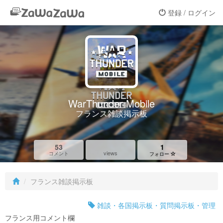
登録 / ログイン
WarThunder Mobile
フランス雑談掲示板
53
1
views
コメント
フォロー
フランス雑談掲示板
雑談・各国掲示板・質問掲示板・管理
フランス用コメント欄