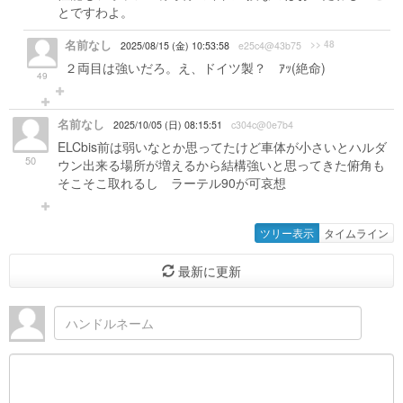
とですわよ。
名前なし
>> 48
2025/08/15 (金) 10:53:58
e25c4@43b75
２両目は強いだろ。え、ドイツ製？ ｱｯ(絶命)
49
名前なし
2025/10/05 (日) 08:15:51
c304c@0e7b4
ELCbis前は弱いなとか思ってたけど車体が小さいとハルダ
50
ウン出来る場所が増えるから結構強いと思ってきた俯角も
そこそこ取れるし ラーテル90が可哀想
ツリー表示
タイムライン
最新に更新