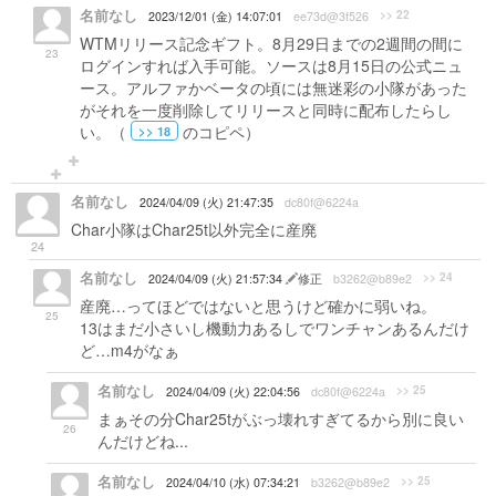
名前なし
>> 22
2023/12/01 (金) 14:07:01
ee73d@3f526
WTMリリース記念ギフト。8月29日までの2週間の間に
23
ログインすれば入手可能。ソースは8月15日の公式ニュ
ース。アルファかベータの頃には無迷彩の小隊があった
がそれを一度削除してリリースと同時に配布したらし
い。（
のコピペ）
>> 18
名前なし
2024/04/09 (火) 21:47:35
dc80f@6224a
Char小隊はChar25t以外完全に産廃
24
名前なし
>> 24
2024/04/09 (火) 21:57:34
修正
b3262@b89e2
産廃…ってほどではないと思うけど確かに弱いね。
25
13はまだ小さいし機動力あるしでワンチャンあるんだけ
ど…m4がなぁ
名前なし
>> 25
2024/04/09 (火) 22:04:56
dc80f@6224a
まぁその分Char25tがぶっ壊れすぎてるから別に良い
26
んだけどね...
名前なし
>> 25
2024/04/10 (水) 07:34:21
b3262@b89e2