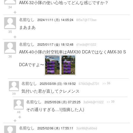
AMX-32小隊の使い心地ってどんな感じですか？
34
名前なし
2024/11/11 (月) 14:05:24
8f5a7@773ae
まあまあ
35
名前なし
2025/01/17 (金) 18:12:48
d1ecb@f1022
AMX-40小隊の対空戦車はAMX30 DCAではなくAMX-30 S
36
DCAですよ〜
名前なし
>> 36
2025/03/09 (日) 19:19:52
67663@c2731
気付いた君が直してクレメンス
39
名前なし
>> 39
2025/05/26 (月) 07:25:25
3a946@f1022
その通りすぎる…!(指摘した人)
46
名前なし
2025/02/06 (木) 17:55:11
3ce98@a60ed