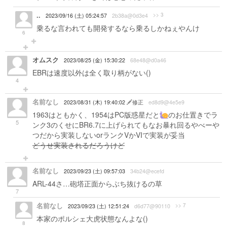
..
>> 3
2023/09/16 (土) 05:24:57
2b38a@0d3e4
乗るな言われても開発するなら乗るしかねぇやんけ
6
オムスク
2023/08/25 (金) 15:30:22
68e48@d0a46
EBRは速度以外は全く取り柄がない()
4
名前なし
2023/08/31 (木) 19:40:02
修正
ed8d9@4e5e9
1963はともかく、1954はPC版惑星だと
のお仕置きでラ
5
ンク3のくせにBR6.7に上げられてもなお暴れ回るやべーや
つだから実装しないorランクVかVIで実装が妥当
どうせ実装されるだろうけど
名前なし
2023/09/23 (土) 09:57:03
34b24@ecefd
ARL-44さ…砲塔正面からぶち抜けるの草
7
名前なし
>> 7
2023/09/23 (土) 12:51:24
d6d77@90110
本家のポルシェ大虎状態なんよな()
8