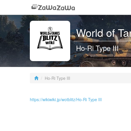
World of 
Ho-Ri Type III
Ho-Ri Type III
https://wikiwiki.jp/wotblitz/Ho-Ri Type III