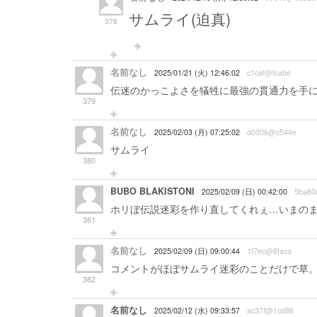
サムライ(迫真)
378
名前なし
2025/01/21 (火) 12:46:02
c1caf@fcabe
伝迷のかっこよさを犠牲に最強の貫通力を手に
379
名前なし
2025/02/03 (月) 07:25:02
d0006@c544e
サムライ
380
BUBO BLAKISTONI
2025/02/09 (日) 00:42:00
5ba80
ホリぼ伝説迷彩を作り直してくれぇ…いまの
381
名前なし
2025/02/09 (日) 09:00:44
1f7ec@8faca
コメントがほぼサムライ迷彩のことだけで草
382
名前なし
2025/02/12 (水) 09:33:57
ac37f@1cd86