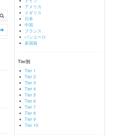
ドイツ
アメリカ
イギリス
日本
中国
フランス
パンユーロ
多国籍
たな
Tier別
Tier 1
Tier 2
Tier 3
Tier 4
Tier 5
Tier 6
Tier 7
Tier 8
Tier 9
Tier 10