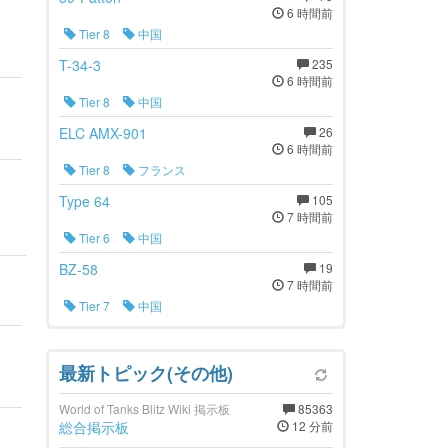
6 時間前
Tier 8
中国
T-34-3
235
6 時間前
Tier 8
中国
ELC AMX-901
26
6 時間前
Tier 8
フランス
Type 64
105
7 時間前
Tier 6
中国
BZ-58
19
7 時間前
Tier 7
中国
最新トピック(その他)
World of Tanks Blitz Wiki 掲示板
85363
総合掲示板
12 分前