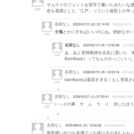
サムライのフォントを習字で書いたみたいな
383
色を基調とした「江戸」っていう迷彩とか作
名前なし
2025/02/12 (水) 22:14:05
3f8b2@9cc74
士魂
とかにすればいいのにね。絶妙なポッ
384
名前なし
2025/02/13 (木) 10:50:28
ac37f@f
あ、あと雷神風神を左右に置いた「風
385
Kamikaze）ってなんかかっこいいし
名前なし
2026/03/19 (木) 16:03:16
6509e@
kamikazeは最高すぎる！もし実
399
名前なし
2026/02/07 (土) 07:50:41
dd03a@37d87
いっその事 サ ム ラ イ 消したほう
388
名前なし
2025/08/24 (日) 13:54:08
d0a09@e0abc
装甲硬いやつも金弾でぶち抜けるのきむぉち