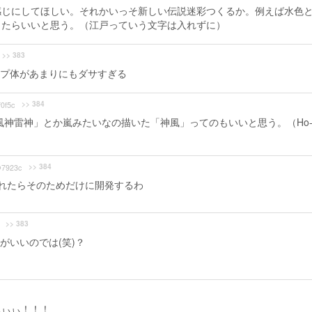
感じにしてほしい。それかいっそ新しい伝説迷彩つくるか。例えば水色
ったらいいと思う。（江戸っていう文字は入れずに）
>> 383
プ体があまりにもダサすぎる
>> 384
0f5c
神雷神」とか嵐みたいなの描いた「神風」ってのもいいと思う。（Ho-
>> 384
7923c
装されたらそのためだけに開発するわ
>> 383
がいいのでは(笑)？
ぃぃぃ！！！