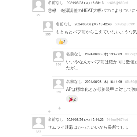
名前なし
2024/05/28 (火) 16:58:13
ac696@859a6
悲報 砲弾調整のHEAT大幅パフによりつい
353
名前なし
2024/06/06 (木) 13:42:48
cc49b@35991
もともとバフ前からこえていないような気
355
3
名前なし
2024/06/06 (木) 13:47:09
090ce@
いいやなんかバフ前は確か同じ数値だ
356
だが...
名前なし
2024/06/26 (水) 16:14:09
65e39@
APは標準化とか傾斜装甲に対して強い
360
2
名前なし
2024/06/26 (水) 12:44:23
944ec@874ed
サムライ迷彩はかっこいいから長所でしょ
357