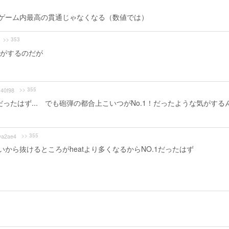
にゲーム内最高の貫通じゃなくなる（数値では）
>> 353
がするのだが
>> 355
40f98
ったはず... でも砲弾の都合上こいつがNo.1！だったような気がする
>> 355
a2ae4
から抜けるところがheatより多くなるからNO.1だったはず