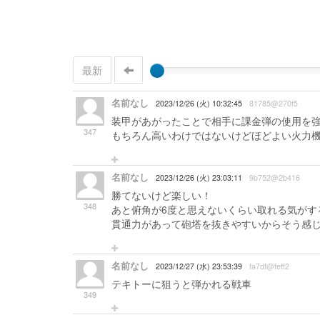
最新
名前なし
2023/12/26 (火) 10:32:45
81785@270f5
装甲があがったことで相手に課金弾の使用を
347
もちろん高いわけではないけどほどよい火力機
名前なし
2023/12/26 (火) 23:03:11
9b752@2b416
勝てないけど楽しい！
348
あと俯角が6度と思えないくらい取れる気がす
貫通力があって砲塔を抜きやすいからそう感
名前なし
2023/12/27 (水) 23:53:39
fa7df@feff2
テキトーに狙うと弾かれる戦車
349