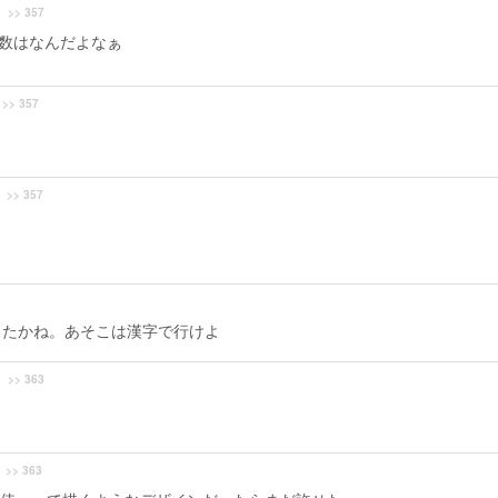
>> 357
多数はなんだよなぁ
>> 357
>> 357
したかね。あそこは漢字で行けよ
>> 363
>> 363