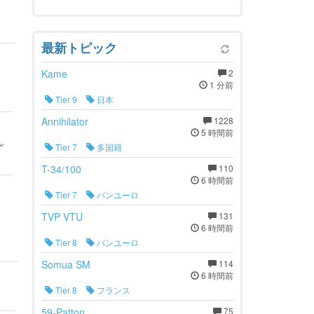
最新トピック
Kame
2
1 分前
Tier 9
日本
Annihilator
1228
5 時間前
ん
Tier 7
多国籍
T-34/100
110
6 時間前
Tier 7
パンユーロ
TVP VTU
131
6 時間前
Tier 8
パンユーロ
Somua SM
114
6 時間前
Tier 8
フランス
59-Patton
75