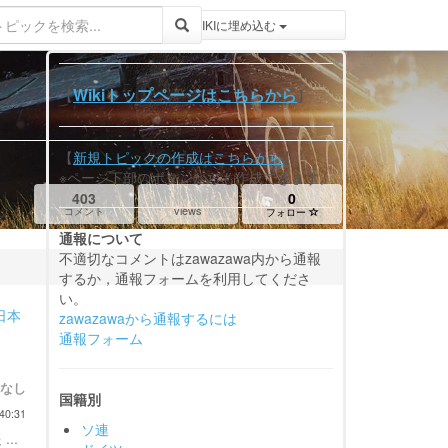
登録 / ログイン
トピックをWIKIWIKIに埋め込む
Wikiトップページはこちらから
【
】
【
新規トピックの作成はこちらから
】
※ページ下部のボタンからも作成できます。
403
0
views
コメント
フォロー
通報について
不適切なコメントはzawazawa内から通報
するか，通報フォームを利用してくださ
い。
日本
zawazawaから通報するには
通報フォーム
なし
国籍別
40:31
ソ連
...