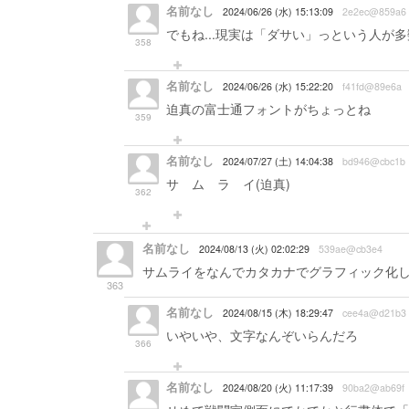
名前なし
2024/06/26 (水) 15:13:09
2e2ec@859a6
でもね...現実は「ダサい」っという人が
358
名前なし
2024/06/26 (水) 15:22:20
f41fd@89e6a
迫真の富士通フォントがちょっとね
359
名前なし
2024/07/27 (土) 14:04:38
bd946@cbc1b
サ ム ラ イ(迫真)
362
名前なし
2024/08/13 (火) 02:02:29
539ae@cb3e4
サムライをなんでカタカナでグラフィック化
363
名前なし
2024/08/15 (木) 18:29:47
cee4a@d21b3
いやいや、文字なんぞいらんだろ
366
名前なし
2024/08/20 (火) 11:17:39
90ba2@ab69f