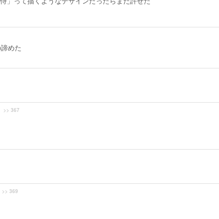
侍」って描くようなデザインだったらまだ許せた
の諦めた
>> 367
>> 369