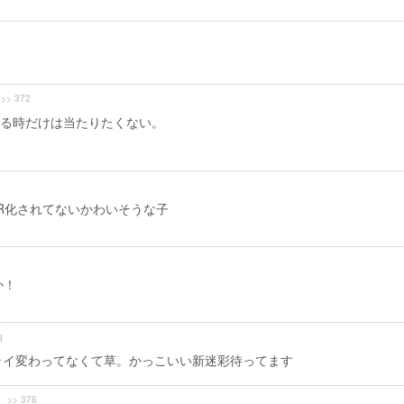
>> 372
る時だけは当たりたくない。
PBR化されてないかわいそうな子
か！
3
サムライ変わってなくて草。かっこいい新迷彩待ってます
>> 376