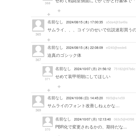
せめて戦闘室側面にでかでかと行書体で「
368
名前なし
2024/08/15 (木) 17:00:35
a5da4@3a49a
サムライ、、、コイツのせいで伝説迷彩買う
365
名前なし
2024/08/15 (木) 22:08:09
ef240@eede6
迫真のゴシック体
367
名前なし
2024/10/07 (月) 21:56:12
75182@97b6c
せめて装甲明朝にしてほしい
371
名前なし
2024/10/06 (日) 14:45:20
ff6f3@a1e59
サムライのフォント改善しねぇかな…
369
名前なし
2024/10/07 (月) 12:13:40
063c5@40f98
PBR化で変更されるかの、期待だな...
370