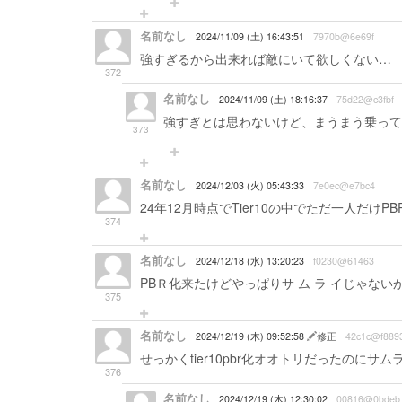
名前なし
2024/11/09 (土) 16:43:51
7970b@6e69f
強すぎるから出来れば敵にいて欲しくない…
372
名前なし
2024/11/09 (土) 18:16:37
75d22@c3fbf
強すぎとは思わないけど、まうまう乗って
373
名前なし
2024/12/03 (火) 05:43:33
7e0ec@e7bc4
24年12月時点でTier10の中でただ一人だけ
374
名前なし
2024/12/18 (水) 13:20:23
f0230@61463
PBＲ化来たけどやっぱりサ ム ラ イじゃない
375
名前なし
2024/12/19 (木) 09:52:58
修正
42c1c@f889
せっかくtier10pbr化オオトリだったのに
376
名前なし
2024/12/19 (木) 12:30:02
00816@0bdeb