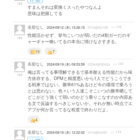
>> 157
162
すまんそれは変換ミスったやつなんよ
意味は把握してる
名前なし
>> 144
2024/09/12 (木) 13:26:15
f41fd@62186
性能活かせず、挙句こいつが弱いだの4割ガーだのギ
166
ャーギャー喚いてるの本当に情けなさすぎる。
15
7
名前なし
>> 144
2024/09/19 (木) 09:53:59
02344@9042a
俺は言ってる事理解できるで基本耐える性能だから味
169
方依存する。DPMと精度悪いから1人でどうこうでき
る戦車ではない。勝率61%あるけど今の環境で乗ろう
とは思わない。色々いう人達こそこいつの勝率晒して
どこがどう強くて弱いのかどう乗りこなすのか内容あ
る文で反論するべきじゃないか。それが無い時点でエ
アプが何か言ってるな程度で終わりだよ。
4
名前なし
>> 144
2024/09/19 (木) 12:22:02
f41fd@bc061
>> 169