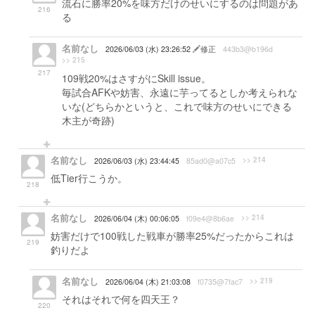
流石に勝率20%を味方だけのせいにするのは問題があ
216
る
名前なし
2026/06/03 (水) 23:26:52
修正
443b3@b196d
>> 215
217
109戦20%はさすがにSkill issue。
毎試合AFKや妨害、永遠に芋ってるとしか考えられな
いな(どちらかというと、これで味方のせいにできる
木主が奇跡)
名前なし
>> 214
2026/06/03 (水) 23:44:45
85ad0@a07c5
低Tier行こうか。
218
名前なし
>> 214
2026/06/04 (木) 00:06:05
f09e4@8b6ae
妨害だけで100戦した戦車が勝率25%だったからこれは
219
釣りだよ
名前なし
>> 219
2026/06/04 (木) 21:03:08
f0735@7fac7
それはそれで何を四天王？
220