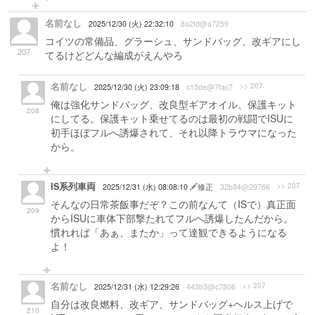
名前なし
2025/12/30 (火) 22:32:10
8a2fd@a7259
コイツの常備品、グラーシュ、サンドバッグ、改ギアにし
207
てるけどどんな編成がえんやろ
名前なし
>> 207
2025/12/30 (火) 23:09:18
c15de@7fac7
俺は強化サンドバッグ、改良型ギアオイル、保護キット
208
にしてる。保護キット乗せてるのは最初の戦闘でISUに
初手ほぼフルへ誘爆されて、それ以降トラウマになった
から。
IS系列車両
>> 207
2025/12/31 (水) 08:08:10
修正
32b84@29766
そんなの日常茶飯事だぞ？この前なんて（ISで）真正面
209
からISUに車体下部撃たれてフルへ誘爆したんだから。
慣れれば「あぁ、またか」って達観できるようになる
よ！
名前なし
>> 207
2025/12/31 (水) 12:29:26
443b3@c7806
自分は改良燃料、改ギア、サンドバッグ+ヘルス上げで
210