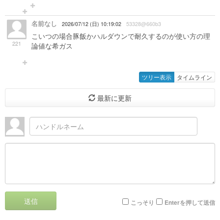
名前なし
2026/07/12 (日) 10:19:02
53328@660b3
こいつの場合豚飯かハルダウンで耐久するのが使い方の理
221
論値な希ガス
ツリー表示
タイムライン
最新に更新
送信
こっそり
Enterを押して送信