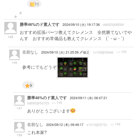
11
勝率46%のド素人です
2024/09/10 (火) 19:17:36
dd692@885bf
おすすめ拡張パーツ教えてクレメンス 全然勝てないでや
145
んす おすすめ常備品も教えてクレメンス (´・ω・`)
名前なし
>> 145
2024/09/10 (火) 21:25:59
修正
1c109@f26d6
146
参考にでもどうぞ
9
勝率46%のド素人です
2024/09/11 (水) 06:47:21
>> 146
dd692@5e703
147
ありがとうございます
名前なし
>> 146
2024/09/12 (木) 09:49:17
e1015@f272c
これ本家?
158