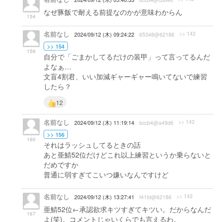
なぜ豚飯で耐える前提なのかが意味わからん
154
名前なし
>> 142
2024/09/12 (木) 09:24:22
65348@62186
>> 154
156
自分で「ごまかしてるだけの装甲」って言ってるんだ
よなぁ…
文盲4割君、いい加減ギャーギャー鳴いてないで練習
したら？
12
名前なし
>> 142
2024/09/12 (木) 11:19:14
bccb4@a49d6
>> 156
160
それはラッシュしてるときの話
あと亜鯖52位だけどこれ以上練習というか乗らないと
だめですか
普通に弱すぎてこいつ嫌いなんですけど
名前なし
>> 142
2024/09/12 (木) 13:27:41
f41fd@62186
亜鯖52位←承認欲求キツすぎてキツい。だからなんだ
167
よ(笑)。コメントじゃいくらでも言えるわ。