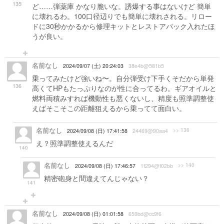
135
ど……弾薬庫 かなり脆いな。誘爆する事はないけど 簡単
に壊れるわ。100口径辺りでも簡単に壊れされる。リロー
ドに30秒かかるから修理キットとレストアパック入れたほ
うが良い。
名前なし
2024/09/07 (土) 20:24:03
38e4b@581b5
乗ってみたけど強いね〜。自分弾受け下手くそだから単発
136
高くてHPもたっぷりなのが性に合ってるわ。ギアオイルと
燃料両積みすれば機動性も悪くないし、精度も照準調整使
えばそこそこの距離狙えるから乗ってて面白い。
名前なし
>> 136
2024/09/08 (日) 17:41:58
24469@90aa4
え？照準調整使えるんだ
140
名前なし
>> 140
2024/09/08 (日) 17:46:57
1f294@f02bb
精密砲身と間違えてんじゃない？
141
名前なし
2024/09/08 (日) 01:01:58
659bd@cc9f6