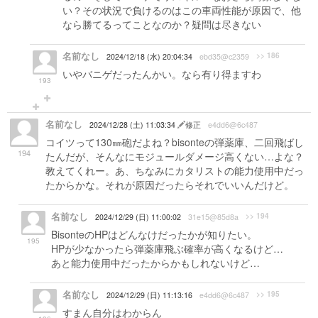
い？その状況で負けるのはこの車両性能が原因で、他
なら勝てるってことなのか？疑問は尽きない
名前なし
>> 186
2024/12/18 (水) 20:04:34
ebd35@c2359
いやバニゲだったんかい。なら有り得ますわ
193
名前なし
2024/12/28 (土) 11:03:34
修正
e4dd6@6c487
コイツって130㎜砲だよね？bisonteの弾薬庫、二回飛ばし
194
たんだが、そんなにモジュールダメージ高くない…よな？
教えてくれー。あ、ちなみにカタリストの能力使用中だっ
たからかな。それが原因だったらそれでいいんだけど。
名前なし
>> 194
2024/12/29 (日) 11:00:02
31e15@85d8a
BisonteのHPはどんなけだったかが知りたい。
195
HPが少なかったら弾薬庫飛ぶ確率が高くなるけど…
あと能力使用中だったからかもしれないけど…
名前なし
>> 195
2024/12/29 (日) 11:13:16
e4dd6@6c487
すまん自分はわからん