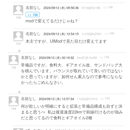
名前なし
>> 146
2024/09/12 (木) 09:56:36
f41fd@62186
>> 158
159
modで変えてるだけじゃね？
名前なし
>> 146
2024/09/12 (木) 12:54:15
1c109@e2081
木主ですが、UIModで見た目だけ変えてます
163
名前なし
>> 145
2024/09/12 (木) 00:19:32
0ec87@1bc98
常備品ですが、食料大、ギアオイル改、サンドバッグ大
152
を積んでいます。バランスが取れていて良いのではない
かと思っていますが、如何せん素人なので参考にならな
かったらごめんなさい。
名前なし
>> 145
2024/09/12 (木) 12:57:34
11d3d@0191d
何が欲しいか明確にすると拡張と常備品構成も自ずと決
164
まると思うべ 私は後退速度22kmで前線行けるのが強み
だと思ってるので食料とギアオイル2種