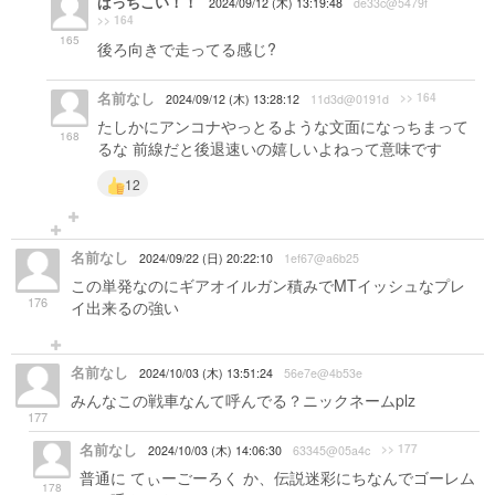
ばっちこい！！
2024/09/12 (木) 13:19:48
de33c@5479f
>> 164
165
後ろ向きで走ってる感じ?
名前なし
>> 164
2024/09/12 (木) 13:28:12
11d3d@0191d
たしかにアンコナやっとるような文面になっちまって
168
るな 前線だと後退速いの嬉しいよねって意味です
12
名前なし
2024/09/22 (日) 20:22:10
1ef67@a6b25
この単発なのにギアオイルガン積みでMTイッシュなプレ
176
イ出来るの強い
名前なし
2024/10/03 (木) 13:51:24
56e7e@4b53e
みんなこの戦車なんて呼んでる？ニックネームplz
177
名前なし
>> 177
2024/10/03 (木) 14:06:30
63345@05a4c
普通に てぃーごーろく か、伝説迷彩にちなんでゴーレム
178