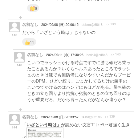
6
名前なし
>> 139
2024/09/08 (日) 20:06:15
ddbea@6f018
だから「いざという時は」じゃないの
143
11
名前なし
>> 143
2024/09/11 (水) 17:30:26
bccb4@cd848
こいつでラッシュかける時点ですでに勝ち確だろ乗っ
148
たことあるんか？いくらヘルスあったところでラッシ
ュのときは嫌でも無防備になりやすいんだからブービ
ーのDPM、ひどい絞り、ごまかしてるだけの装甲の
こいつでかけるのはハンデにもほどがある。勝ち確の
ときの立ち回りより拮抗か劣勢のときの立ち回りのほ
うが重要だろ。だから言ったんだがなんか違うか？
名前なし
>> 139
2024/09/08 (日) 20:33:57
f41fd@62186
「いざという時は」
が読めない文盲ﾌﾞﾘｭｯﾂｧｰ君強く生き
144
て