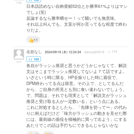
170
日本語読めない自称亜鯖52位とか勝率61%よりはマシ
でしょ(笑)
反論するなら勝率晒せー！って騒いでも無意味。
それ以上叫んでも、文盲が何か言ってるな程度で終わ
りだよ。
11
名前なし
>> 144
2024/09/19 (木) 12:24:34
ddbea@6f018
>> 169
171
各自がラッシュ推奨と思うかどうかじゃなくて、解説
文はそこまでラッシュ推奨してないよ？て話ですよ。
いざという時に限る、HP全振りした時に盾役で、
DPM終わってる点は留意。その上で、としてるんだ
から、ご自身の所見とも別に食い違わないでしょう。
で、問題は、それでも現実として「解説文がラッシュ
推奨と受け取る人が一定数いる」という点にある。
これに対処するとしたら、「先陣を切って〜」の代わ
りに例えばだけど「味方がラッシュの動きを見せた際
には、最前線の盾役を積極的に買って出よう」にする
あたりでこの話は手打ちにできるんじゃないかな