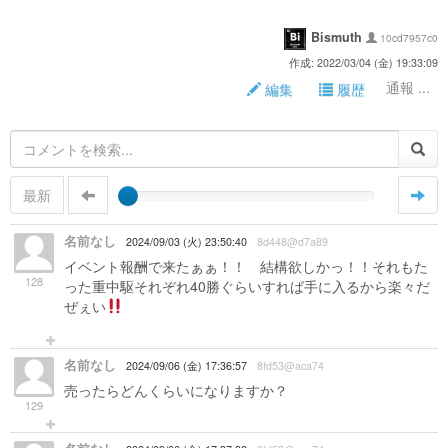
Bismuth
10cd7957c0
作成: 2022/03/04 (金) 19:33:09
通報 ...
編集
履歴
最新
名前なし
2024/09/03 (火) 23:50:40
8d448@d7a89
イベント報酬で来たぁぁ！！ 結構欲しかっ！！それもた
128
った重中駆それぞれ40勝ぐらいすれば手に入るから楽々だ
ぜぇい
名前なし
2024/09/06 (金) 17:36:57
8fd53@aca74
売ったらどんくらいになりますか？
129