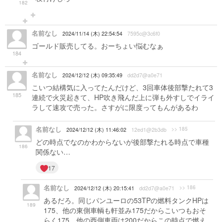
182
名前なし
2024/11/14 (木) 22:54:54
7595c@3c6f0
ゴールド販売してる。おーちょい悩むなぁ
184
名前なし
2024/12/12 (木) 09:35:49
dd2d7@a0e71
こいつ結構気に入ってたんだけど、3回車体後部撃たれて3
185
連続で火災起きて、HP吹き飛んだ上に弾も外すしでイライ
ラして速攻で売った。さすがに限度ってもんがあるわ
名前なし
>> 185
2024/12/12 (木) 11:46:02
12ed1@2b3db
どの時点でなのかわからないが後部撃たれる時点で車種
186
関係ない…
17
名前なし
>> 186
2024/12/12 (木) 20:15:41
dd2d7@a0e71
あるだろ。同じパンユーロの53TPの燃料タンクHPは
189
175、他の東側車輌も軒並み175だからこいつもおそ
らく175。他の西側車両は200だからこの時点で燃え