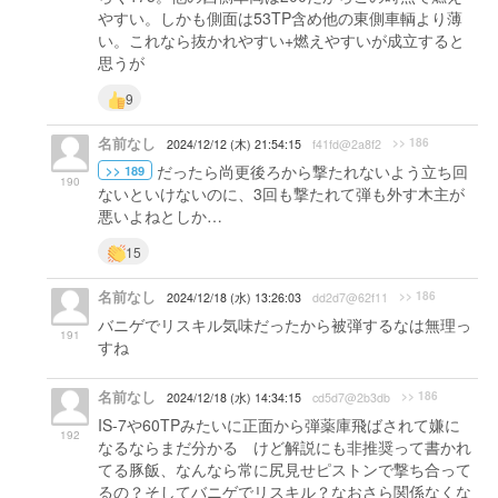
やすい。しかも側面は53TP含め他の東側車輌より薄
い。これなら抜かれやすい+燃えやすいが成立すると
思うが
9
名前なし
>> 186
2024/12/12 (木) 21:54:15
f41fd@2a8f2
だったら尚更後ろから撃たれないよう立ち回
>> 189
190
ないといけないのに、3回も撃たれて弾も外す木主が
悪いよねとしか…
15
名前なし
>> 186
2024/12/18 (水) 13:26:03
dd2d7@62f11
バニゲでリスキル気味だったから被弾するなは無理っ
191
すね
名前なし
>> 186
2024/12/18 (水) 14:34:15
cd5d7@2b3db
IS-7や60TPみたいに正面から弾薬庫飛ばされて嫌に
192
なるならまだ分かる けど解説にも非推奨って書かれ
てる豚飯、なんなら常に尻見せピストンで撃ち合って
るの？そしてバニゲでリスキル？なおさら関係なくな