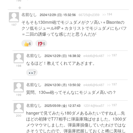
196
名前なし
>> 194
2024/12/29 (日) 15:32:56
66725@c2359
そもそも130mm砲でモジュダメがクソ高い＋Bisonteの
197
クソ低モジュールHP＋カタリストでモジュダメにもバフ
＝二回の誘爆ってな感じだと思うんだが
6
5
名前なし
>> 197
2024/12/29 (日) 16:38:32
e4dd6@6c487
なるほど！教えてくれてアあざます。
198
7
名前なし
>> 197
2024/12/30 (月) 13:50:32
e4dd6@6c487
質問。130㎜砲ってそんなにモジュダメ高いの？
199
名前なし
>> 197
2025/05/09 (金) 12:37:43
12314@bca57
hangerで見てみたら180ダメあるみたいですねえ...先
200
ほどの初陣でT77相手に弾薬庫飛ばせました。1300ダ
メウマウマしました。弾薬庫損傷していたわけではな
さそうでしたので、弾薬庫把握しておくと稀に美味し