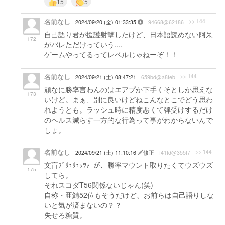
15
5
名前なし
>> 144
2024/09/20 (金) 01:33:35
94668@62186
自己語り君が援護射撃したけど、日本語読めない阿呆
172
がバレただけっていう....
ゲームやってるってレベルじゃねーぞ！！
名前なし
>> 144
2024/09/21 (土) 08:47:21
659bd@a8feb
頑なに勝率言わんのはエアプか下手くそとしか思えな
173
いけど。まぁ、別に良いけどねこんなとこでどう思わ
れようとも。ラッシュ時に精度悪くて弾受けするだけ
のヘルス減らす一方的な行為って事がわからないんで
しょ。
名前なし
>> 144
2024/09/21 (土) 11:10:16
修正
f41fd@355f7
文盲ﾌﾞﾘｭﾘｭｯﾂｧｰが、勝率マウント取りたくてウズウズ
175
してら。
それスコダT56関係ないじゃん(笑)
自称・亜鯖52位もそうだけど、お前らは自己語りしな
いと気が済まないの？？
失せろ糖質。