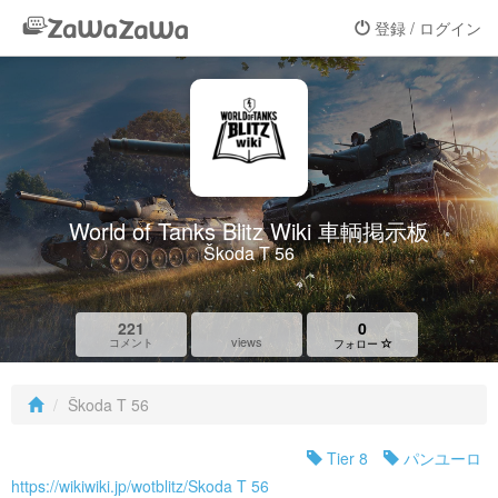
登録 / ログイン
World of Tanks Blitz Wiki 車輌掲示板
Škoda T 56
221
0
views
コメント
フォロー
Škoda T 56
Tier 8
パンユーロ
https://wikiwiki.jp/wotblitz/Skoda T 56