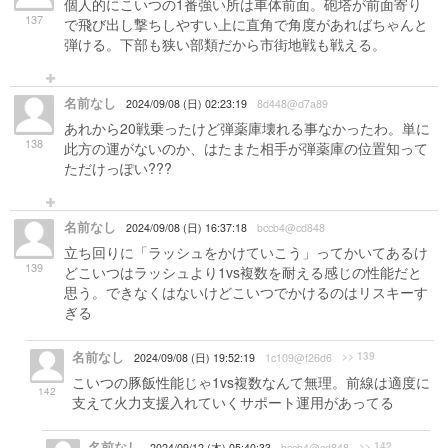
個人的にこいつの1番強い所は車体前面。砲塔が前面寄り
137
で飛び出し撃ちしやすい上に直角で角度があればちゃんと
弾ける。下部も狭い部類だから市街地戦も戦える。
名前なし
2024/09/08 (日) 02:23:19
8d448@d7a89
あれから20戦乗ったけど弾薬庫壊れる事なかったわ。単に
138
此方の運がないのか、はたまた相手が弾薬庫の位置知って
ただけっぽい???
名前なし
2024/09/08 (日) 16:37:18
bccb4@cd848
立ち回りに「ラッシュをかけていこう」ってかいてあるけ
139
どこいつはラッシュより1vs複数を耐える感じの性能だと
思う。できなくはないけどこいつでかけるのはリスキーす
ぎる
名前なし
>> 139
2024/09/08 (日) 19:52:19
1c109@f26d6
こいつの豚飯性能じゃ1vs複数なんて無理。前線は適度に
142
支えて火力支援入れていくサポート運用があってる
名前なし
>> 142
2024/09/12 (木) 05:40:33
bccb4@cd848