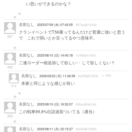
い思いができるのかな？
名前なし
2025/07/09 (水) 07:42:05
867aa@1d1b2
クランイベントでT56乗ってるんだけど普通に強いと思う
201
で これで弱いとか言ってるやつ意味不。
名前なし
2025/08/10 (日) 14:40:18
1e3f6@e19e3
二連ローダー砲追加して欲しい‥ して欲しくない？
202
名前なし
>> 202
2026/03/23 (月) 11:26:59
bcd39@7923c
本家と同じような感じが良い
212
名前なし
2025/08/10 (日) 16:52:07
69bac@eb1a0
この戦車99,8%伝説迷彩ついてる（適当）
203
名前なし
2025/08/11 (月) 22:15:27
de044@1838a