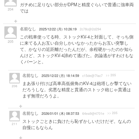
ガチめに足りない部分がDPMと精度ぐらいで普通に強車両
204
では
名前なし
2025/12/22 (月) 10:26:19
2c78c@2d294
この戦車使ってる時、ストックKV-4と対面して、そっち側
205
に来てる人お互い自分しかいなかったからお互い突撃し
て、かなりの近距離だったんだが、余程硬かったのか知ら
んけど、ストックKV-4諦めて逃げた。勿論逃がすわけもな
くバーンと。
名前なし
>> 205
2025/12/22 (月) 18:14:59
c15de@7fac7
まあ張り付けば高車高低俯角のKV-4は砲塔しか撃てない
206
だろうしな。劣悪な精度と貫通のストック砲じゃ貫通は
まず無理だろうよ。
名前なし
>> 205
2026/01/01 (木) 08:37:53
64ea9@4701e
ストックごときに負けたら恥ずかしいだけだぞ。なんの
211
自慢にもならん