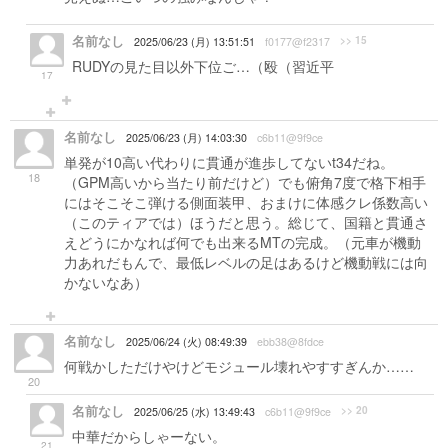
名前なし
>> 15
2025/06/23 (月) 13:51:51
f0177@f2317
RUDYの見た目以外下位ご…（殴（習近平
17
名前なし
2025/06/23 (月) 14:03:30
c6b11@9f9ce
単発が10高い代わりに貫通が進歩してないt34だね。
18
（GPM高いから当たり前だけど）でも俯角7度で格下相手
にはそこそこ弾ける側面装甲、おまけに体感クレ係数高い
（このティアでは）ほうだと思う。総じて、国籍と貫通さ
えどうにかなれば何でも出来るMTの完成。（元車が機動
力あれだもんで、最低レベルの足はあるけど機動戦には向
かないなあ）
名前なし
2025/06/24 (火) 08:49:39
ebb38@8fdce
何戦かしただけやけどモジュール壊れやすすぎんか……
20
名前なし
>> 20
2025/06/25 (水) 13:49:43
c6b11@9f9ce
中華だからしゃーない。
21