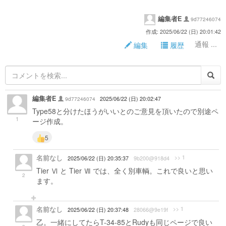
編集者E
9d77246074
作成: 2025/06/22 (日) 20:01:42
通報 ...
編集
履歴
編集者E
9d77246074
2025/06/22 (日) 20:02:47
Type58と分けたほうがいいとのご意見を頂いたので別途ペ
1
ージ作成。
5
名前なし
>> 1
2025/06/22 (日) 20:35:37
9b200@918d4
Tier Ⅵ と Tier Ⅶ では、全く別車輌。これで良いと思い
2
ます。
名前なし
>> 1
2025/06/22 (日) 20:37:48
28066@9e19f
乙。一緒にしてたらT-34-85とRudyも同じページで良い