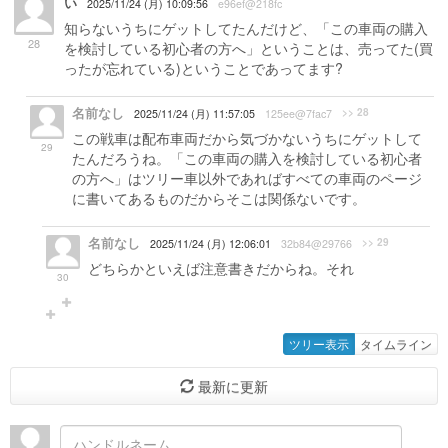
い
2025/11/24 (月) 10:09:56
e96ef@218fc
知らないうちにゲットしてたんだけど、「この車両の購入
28
を検討している初心者の方へ」ということは、売ってた(買
ったが忘れている)ということであってます?
名前なし
>> 28
2025/11/24 (月) 11:57:05
125ee@7fac7
この戦車は配布車両だから気づかないうちにゲットして
29
たんだろうね。「この車両の購入を検討している初心者
の方へ」はツリー車以外であればすべての車両のページ
に書いてあるものだからそこは関係ないです。
名前なし
>> 29
2025/11/24 (月) 12:06:01
32b84@29766
どちらかといえば注意書きだからね。それ
30
ツリー表示
タイムライン
最新に更新