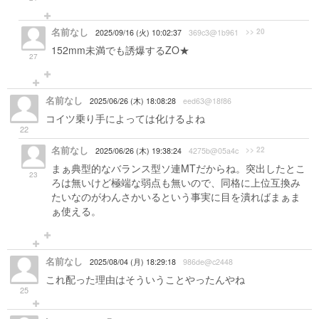
名前なし
>> 20
2025/09/16 (火) 10:02:37
369c3@1b961
152mm未満でも誘爆するZO★
27
名前なし
2025/06/26 (木) 18:08:28
eed63@18f86
コイツ乗り手によっては化けるよね
22
名前なし
>> 22
2025/06/26 (木) 19:38:24
4275b@05a4c
まぁ典型的なバランス型ソ連MTだからね。突出したとこ
23
ろは無いけど極端な弱点も無いので、同格に上位互換み
たいなのがわんさかいるという事実に目を潰ればまぁま
ぁ使える。
名前なし
2025/08/04 (月) 18:29:18
986de@c2448
これ配った理由はそういうことやったんやね
25