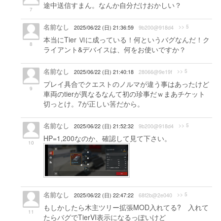
途中送信すまん。なんか自分だけおかしい？
7
名前なし
>> 5
2025/06/22 (日) 21:36:59
9b200@918d4
本当にTier Ⅵに成っている！何というバグなんだ！ク
8
ライアント&デバイスは、何をお使いですか？
名前なし
>> 5
2025/06/22 (日) 21:40:18
28066@9e19f
プレイ具合でクエストのノルマが違う事はあったけど
9
車両のtierが異なるなんて初の珍事だｗまあチケット
切っとけ。7が正しい筈だから。
名前なし
>> 5
2025/06/22 (日) 21:52:32
9b200@918d4
HP=1,200なのか、確認して見て下さい。
10
名前なし
>> 5
2025/06/22 (日) 22:47:22
68f2b@2e040
もしかしたら木主ツリー拡張MOD入れてる? 入れて
11
たらバグでTierVI表示になるっぽいけど