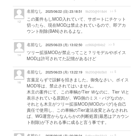
名前なし
>> 5
2025/06/22 (日) 23:18:51
9b200@918d4
この案件もしMOD入れていて、サポートにチケット
12
切ったら、現在MODは禁止されているので、即アカ
ウント削除(BAN)されるよな。
名前なし
>> 5
2025/06/23 (月) 13:02:50
cc966@f84b2
ツリー拡張MODが禁止ってこと？リモデルやボイス
14
MODは許可されてた記憶があるけど
名前なし
>> 5
2025/06/23 (月) 13:22:19
9b200@6b5b0
言葉足らずで誤解を招きました。御免なさい。ボイス
16
MOD等は、禁止されてはいません。
木主の案件にて、この車輌がTier Ⅶなのに、Tier Ⅵと
表示されている原因が、WG側のミス・バグなのか、
それとも木主がツリー拡張MOD(MODのバグ)を自己
責任で使用し、この車輌のTier違法改変とみなされれ
ば、WG運営からなんらかの判断処置(最悪はアカウン
ト削除)が下される事に成ると言う事です。
名前なし
>> 5
2025/09/15 (月) 00:38:24
5d8ee@b3313