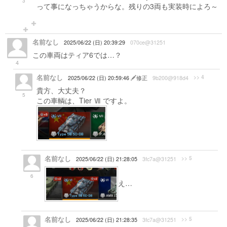
3
って事になっちゃうからな。残りの3両も実装時によろ～
名前なし
2025/06/22 (日) 20:39:29
070ce@31251
この車両はティア6では…？
4
名前なし
>> 4
2025/06/22 (日) 20:59:46
修正
9b200@918d4
貴方、大丈夫？
5
この車輌は、Tier Ⅶ ですよ。
名前なし
>> 5
2025/06/22 (日) 21:28:05
3fc7a@31251
6
え…
名前なし
>> 5
2025/06/22 (日) 21:28:35
3fc7a@31251