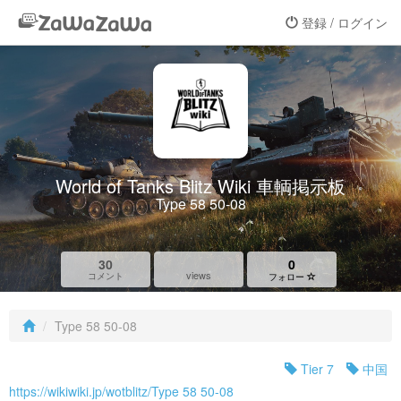
登録 / ログイン
World of Tanks Blitz Wiki 車輌掲示板
Type 58 50-08
30
0
views
コメント
フォロー
Type 58 50-08
Tier 7
中国
https://wikiwiki.jp/wotblitz/Type 58 50-08