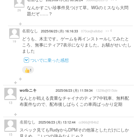
なんかすごい珍事件見つけて草。WGのミスなら大問
26
題だぞ……？
名前なし
>> 4
2025/06/23 (月) 16:16:33
070ce@a8dbd
どうも、木主です。ゲームを再インストールしてみたと
19
ころ、無事にティア7表示になりました。お騒がせいたし
ました
ついでに乗った感想
1
wotbニキ
2025/06/23 (月) 11:59:34
1329b@515de
なんとか戦える貴重なチャイナのティア7中戦車、無料配
13
布案件なので、配布後しばらくこの車両ばっかり定期
名前なし
2025/06/23 (月) 13:12:44
cc966@f84b2
スペック見てもRudyからDPMその他落としただけにしか
15
見えぬ…こいつの強みなんじゃ？