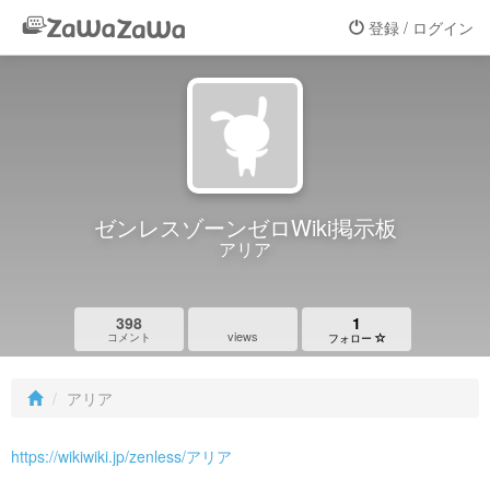
登録 / ログイン
ゼンレスゾーンゼロWiki掲示板
アリア
398
1
views
コメント
フォロー
アリア
https://wikiwiki.jp/zenless/アリア