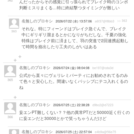
362
んだったからその感覚に引っ張られてブレイク時のコンボ
判断ミスりまくる…特に終結撃つタイミングが難しい
名無しのプロキシ
>> 362
2026/07/22 (水) 13:57:06
a6f37@f8bb3
それな。特にフィーンドはブレイク急ぐんで、ブレイク
363
中にギリギリ溜まるとかになりがちだしな。千夏の強化
特殊はブレイク前に済まして、羽の突進で2回連携起動し
て時間を捻出したり工夫のしがいはある
名無しのプロキシ
2026/07/24 (金) 08:04:08
be197@cda3d
公式から直々にヴェリレミパーティにお勧めされてるのみ
365
て色々と安心した。間違いなくパッシブにテコ入れくるの
ね
名無しのプロキシ
2026/07/25 (土) 22:38:28
d9bc2@d7223
妄エンPT難しくない？？他の異常PTだと50000近く行くの
366
に妄エンだと30000とかで笑っちゃうんだけど
名無しのプロキシ
2026/07/25 (土) 22:57:04
e4b9a@56e75