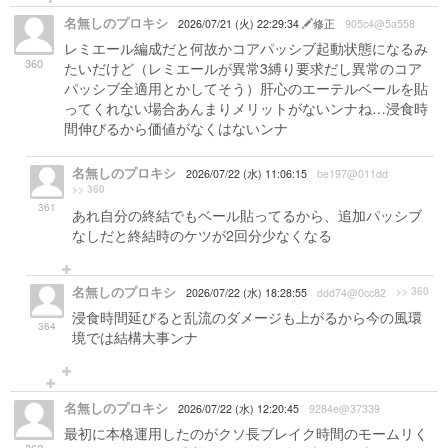
名無しのプロキシ
2026/07/21 (火) 22:29:34
修正
905c4@5a558
レミエール編成だと何故かコアパッシブ起動状態になるみ
360
たいだけど（レミエールが異常3縛り要求だし異常のコア
パッシブ全適用とかしてそう）肝心のエーテルベールを貼
ってくれない場合あんまりメリットがないンナね…浸食時
間伸びるから価値がなくはないンナ
名無しのプロキシ
2026/07/22 (水) 11:06:15
be197@011dd
>> 360
361
あれ自分の終結でもベール貼ってるから、追加パッシブ
なしだと終結時のケツが2回分少なくなる
名無しのプロキシ
>> 360
2026/07/22 (水) 18:28:55
ddd74@0cc82
浸食時間延びると乱流のダメージも上がるから今の風環
364
境では結構大事ンナ
名無しのプロキシ
2026/07/22 (水) 12:20:45
9284e@37339
最初に本格運用したのがクソ長ブレイク時間のモームリく