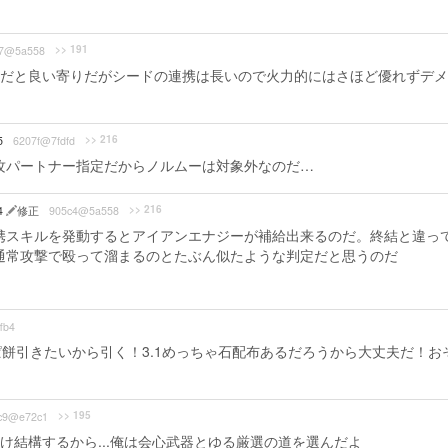
>> 191
f7@5a558
だと良い寄りだがシードの連携は長いので火力的にはさほど優れずデメ
>> 216
5
6207f@7fdfd
攻パートナー指定だからノルムーは対象外なのだ…
>> 216
04
修正
905c4@5a558
携スキルを発動するとアイアンエナジーが補給出来るのだ。終結と違っ
通常攻撃で殴って溜まるのとたぶん似たような判定だと思うのだ
fb4
餅引きたいから引く！3.1めっちゃ石配布あるだろうから大丈夫だ！お
>> 195
c9@e72c1
け結構するから...俺は会心武器とゆる厳選の道を選んだよ