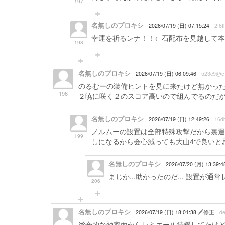
197
名無しのプロキシ
2026/07/19 (日) 07:15:24
2f6
幸運を祈るンナ！！←石配布を見越して本
198
名無しのプロキシ
2026/07/19 (日) 06:09:46
523c9@e
のるむーの装備ヒントを見に来たけど無かったの
196
２暁に咲く２のスコア高いので組んでるのだが
名無しのプロキシ
2026/07/19 (日) 12:49:26
16d
ノルムーの設置は全部特殊攻撃だから裏運
199
しになるから会心減っても大山4で良いと
名無しのプロキシ
2026/07/20 (月) 13:39:4
まじか...助かったのだ... 設置
206
名無しのプロキシ
2026/07/19 (日) 18:01:38
修正
d
総合的な効率面からレミエール待機してたけ