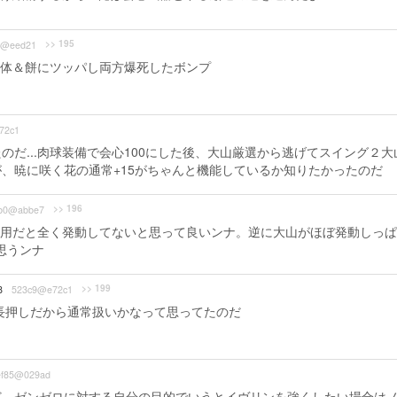
>> 195
ff@eed21
体＆餅にツッパし両方爆死したボンプ
72c1
だ...肉球装備で会心100にした後、大山厳選から逃げてスイング２大
、暁に咲く花の通常+15がちゃんと機能しているか知りたかったのだ
>> 196
b0@abbe7
用だと全く発動してないと思って良いンナ。逆に大山がほぼ発動しっぱ
思うンナ
>> 199
8
523c9@e72c1
が通常長押しだから通常扱いかなって思ってたのだ
ef85@029ad
ど、ゼンゼロに対する自分の目的でいうとイヴリンを強くしたい場合は