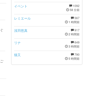
イベント
1092
58 分前
レミエール
567
1 時間前
てぐ
浅羽悠真
917
2 時間前
リナ
649
3 時間前
猫又
790
5 時間前
ご