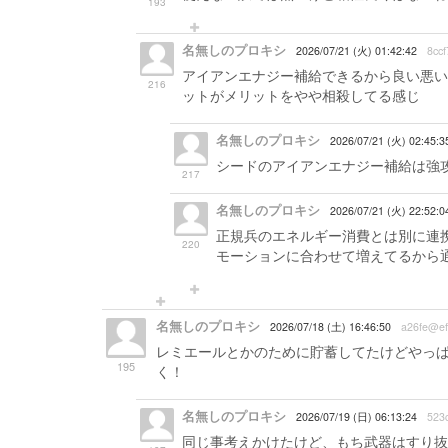
193
名無しのプロキシ
2026/07/21 (火) 01:42:42
8cc
アイアンエナジー補給できるから良い悪い
216
ットがメリットをやや相殺してる感じ
名無しのプロキシ
2026/07/21 (火) 02:45:3
シードのアイアンエナジー補給は強
217
名無しのプロキシ
2026/07/21 (火) 22:52:
正規兵のエネルギー消費とは別に連
220
モーションに合わせて増えてるから
名無しのプロキシ
2026/07/18 (土) 16:46:50
a26fe@ef
レミエールとかのために貯蓄してたけどやっぱ
195
く！
名無しのプロキシ
2026/07/19 (日) 06:13:24
523
同じ事考えかけたけど、もち武器はすり抜