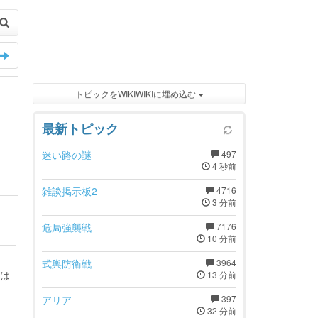
トピックをWIKIWIKIに埋め込む
最新トピック
迷い路の謎
497
4 秒前
雑談掲示板2
4716
3 分前
？
危局強襲戦
7176
10 分前
式輿防衛戦
3964
は
13 分前
アリア
397
32 分前