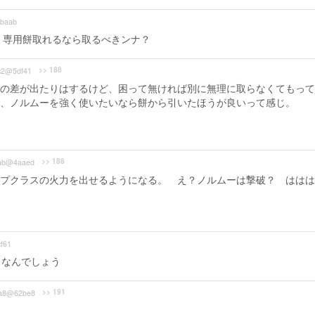
baab
、専用餅取れるなら取るべきンナ？
>> 188
c2@5df41
らいの差が出たりはするけど、困って無ければ別に無理に取らなくてもっ
、ノルムーを強く使いたいなら餅から引いたほうが良いって感じ。
>> 188
ab@4aaed
プクラスの火力を出せるようになる。 え？ノルムーは撃破？ ははは
f61
うなんでしょう
>> 191
a8@62be8