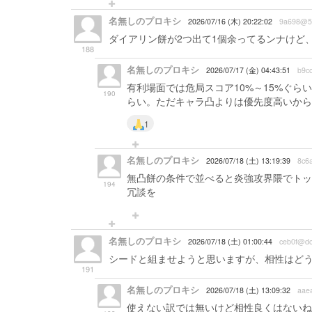
名無しのプロキシ
2026/07/16 (木) 20:22:02
9a698@5
ダイアリン餅が2つ出て1個余ってるンナけど
188
名無しのプロキシ
2026/07/17 (金) 04:43:51
b9c
有利場面では危局スコア10%～15%ぐ
190
らい。ただキャラ凸よりは優先度高いから
1
名無しのプロキシ
2026/07/18 (土) 13:19:39
8c6
無凸餅の条件で並べると炎強攻界隈でトッ
194
冗談を
名無しのプロキシ
2026/07/18 (土) 01:00:44
ceb0f@dc
シードと組ませようと思いますが、相性はど
191
名無しのプロキシ
2026/07/18 (土) 13:09:32
aae
使えない訳では無いけど相性良くはないね