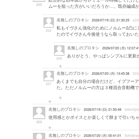
200
ムーを狙った方がいいだろうか…。既存編成
名無しのプロキシ
2026/07/19 (日) 21:30:25
a20
私もイヴさん強化のためにノルムー2凸にしま
202
たのでイヴさん今後使うなら取っておいた
名無しのプロキシ
2026/07/20 (月) 12:07:
ありがとう、やっぱシンプルに更新
205
名無しのプロキシ
2026/07/20 (月) 13:45:38
523
あくまでも自分の場合だけど、イブフーア
207
た。ただノルムーの方は３種混合音動機でH
名無しのプロキシ
2026/07/19 (日) 21:50:49
9d9e3@d
使用感とかボイスとか楽しくて餅まで引いち
203
名無しのプロキシ
2026/07/20 (月) 00:41:01
5bfbf@ad