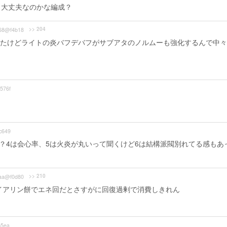
も大丈夫なのかな編成？
>> 204
68@f4b18
たけどライトの炎バフデバフがサブアタのノルムーも強化するんで中々
576f
c649
う？4は会心率、5は火炎が丸いって聞くけど6は結構派閥別れてる感もあ
>> 210
aa@f0d80
イアリン餅でエネ回だとさすがに回復過剰で消費しきれん
b5ea