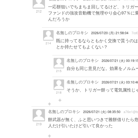
一応餅狙いでちまちま回してるけど、トリガ
212
ファンドの強攻音動機で無理やり会心97％に
んだろうか
名無しのプロキシ
2026/07/20 (月) 21:58:04
7cd
既に持ってるならともかく交換で貰うのは
214
とか持たせてもよくない？
名無しのプロキシ
2026/07/21 (火) 00:19:
自分も同じ意見だな。効果をノルム
215
名無しのプロキシ
2026/07/21 (火) 03:10:4
そうか、トリガー餅って電気属性じ
218
名無しのプロキシ
2026/07/21 (火) 08:35:50
a76e1@b
餅武器が無く、ふと思いつきで雅餅借りたら危
219
人だけ引いたけど引いて良かった