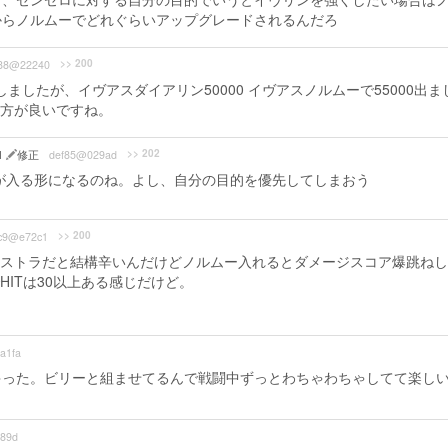
からノルムーでどれぐらいアップグレードされるんだろ
>> 200
88@22240
したが、イヴアスダイアリン50000 イヴアスノルムーで55000出ま
方が良いですね。
>> 202
41
修正
def85@029ad
が入る形になるのね。よし、自分の目的を優先してしまおう
>> 200
c9@e72c1
ストラだと結構辛いんだけどノルムー入れるとダメージスコア爆跳ねし
ITは30以上ある感じだけど。
a1fa
ゃった。ビリーと組ませてるんで戦闘中ずっとわちゃわちゃしてて楽し
89d