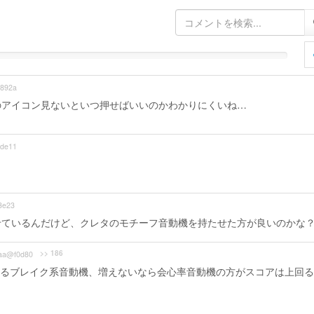
892a
のアイコン見ないといつ押せばいいのかわかりにくいね…
de11
3e23
せているんだけど、クレタのモチーフ音動機を持たせた方が良いのかな
>> 186
aa@f0d80
るブレイク系音動機、増えないなら会心率音動機の方がスコアは上回る