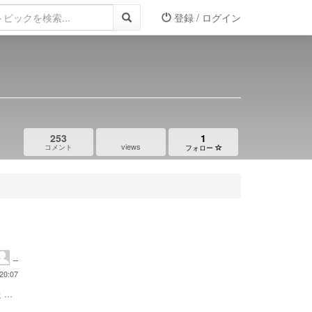
登録 / ログイン
253
1
views
コメント
フォロー
_
20:07
...