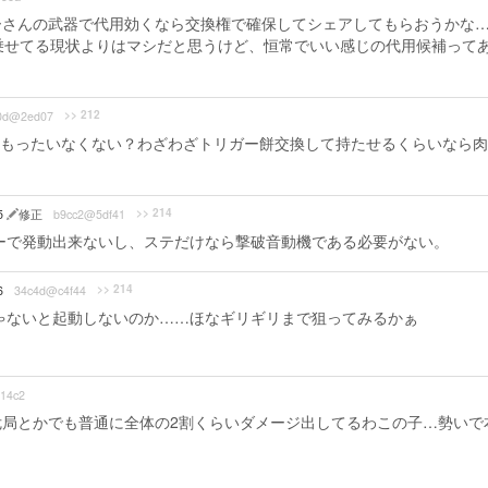
ーさんの武器で代用効くなら交換権で確保してシェアしてもらおうかな
乗せてる現状よりはマシだと思うけど、恒常でいい感じの代用候補って
>> 212
0d@2ed07
もったいなくない？わざわざトリガー餅交換して持たせるくらいなら肉
>> 214
15
修正
b9cc2@5df41
ーで発動出来ないし、ステだけなら撃破音動機である必要がない。
>> 214
6
34c4d@c4f44
ゃないと起動しないのか……ほなギリギリまで狙ってみるかぁ
14c2
局とかでも普通に全体の2割くらいダメージ出してるわこの子…勢いで