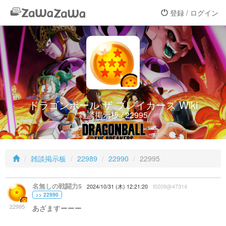
登録 / ログイン
ドラゴンボール ザ ブレイカーズ Wiki
雑談掲示板 / 22995
雑談掲示板
22989
22990
22995
名無しの戦闘力5
2024/10/31 (木) 12:21:20
f0209@47314
>> 22990
22995
あざますーーー