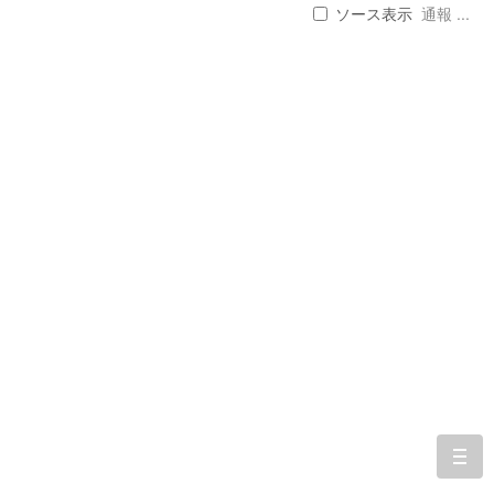
ソース表示
通報 ...
togg
navi