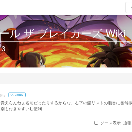
ル ザ ブレイカーズ Wiki
13
>> 23007
04a
て覚えらんねぇ名前だったりするからな。右下の鯖リストの順番に番号
判別も付きやすいし便利
ソース表示
通報 .