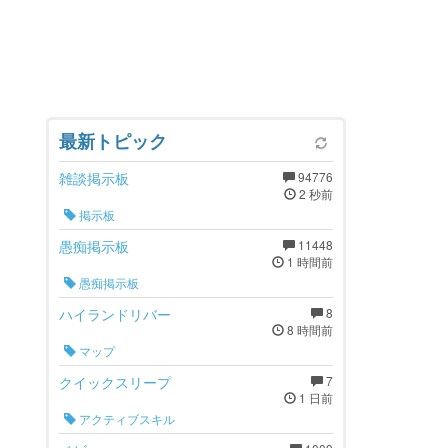
最新トピック
雑談掲示板
94776
2 秒前
掲示板
愚痴掲示板
11448
1 時間前
愚痴掲示板
ハイランドリバー
8
8 時間前
マップ
クイックスリープ
7
1 日前
アクティブスキル