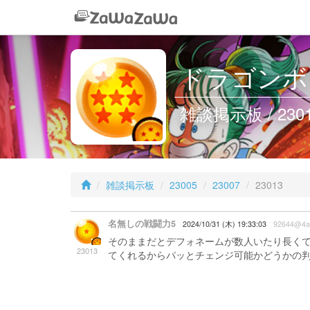
ドラゴンボー
雑談掲示板 / 230
雑談掲示板
23005
23007
23013
名無しの戦闘力5
2024/10/31 (木) 19:33:03
92644@4a
そのままだとデフォネームが数人いたり長く
23013
てくれるからパッとチェンジ可能かどうかの