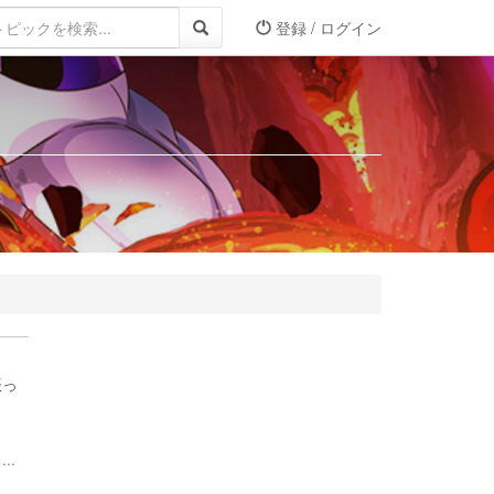
登録 / ログイン
振っ
..