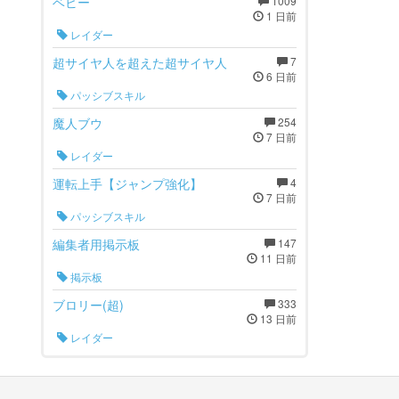
ベビー
1009
1 日前
レイダー
超サイヤ人を超えた超サイヤ人
7
6 日前
パッシブスキル
魔人ブウ
254
7 日前
レイダー
運転上手【ジャンプ強化】
4
7 日前
パッシブスキル
編集者用掲示板
147
11 日前
掲示板
ブロリー(超)
333
13 日前
レイダー