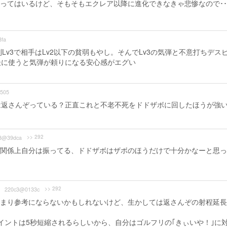
ってはいるけど、そもそもエクレア以降に進化できなきゃ悲惨なので･･
fa
Lv3で相手はLv2以下の貧弱もやし。そんでLv3の気弾と不意打ちデス
後に使うと気弾が頼りになる安心感がエグい
505
は返さんぞっている？正直これと不老不死をドドザボに回したほうが強
>> 292
8@39dca
関係上自分は振ってる、ドドザボはザボのほうだけで十分かなーと思っ
>> 292
220c3@0133c
まり参考にならないかもしれないけど、生かしては返さんぞの射程延長
ポイントは5秒短縮されるらしいから、自分はゴルフリの｢きぃいや！｣に