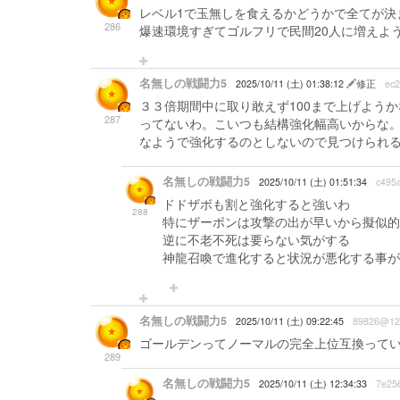
レベル1で玉無しを食えるかどうかで全てが決
286
爆速環境すぎてゴルフリで民間20人に増えよ
名無しの戦闘力5
2025/10/11 (土) 01:38:12
修正
ec
３３倍期間中に取り敢えず100まで上げよう
287
ってないわ。こいつも結構強化幅高いからな
なようで強化するのとしないので見つけられ
名無しの戦闘力5
2025/10/11 (土) 01:51:34
c495
ドドザボも割と強化すると強いわ
288
特にザーボンは攻撃の出が早いから擬似的
逆に不老不死は要らない気がする
神龍召喚で進化すると状況が悪化する事が
名無しの戦闘力5
2025/10/11 (土) 09:22:45
89826@12
ゴールデンってノーマルの完全上位互換って
289
名無しの戦闘力5
2025/10/11 (土) 12:34:33
7e25