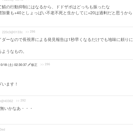
て鯖の行動抑制にはなるから、ドドザボはどっちも振ったな
加量も+40としょっぱい不老不死と生かしてに+20は過剰だと思うから
>> 296
220c3@0133c
イダーなので長視界による発見報告は1秒早くなるだけでも地味に頼り
るようなもの。
>> 296
10/18 (土) 02:30:37
修正
ざいます！
>> 292
e@40362
無いかなあ・・・
0ed