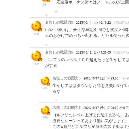
一応速度ボーナス諸々はノーマルのが上回
291
名無しの戦闘力5
2025/10/11 (土) 10:18:22
165c2@cc8
いや～強いは。全生存早期STMでも被ダメ強制
290
ムのおかげでめっちゃ削れる。リセル使った
名無しの戦闘力5
2025/10/12 (日) 14:26:05
7ad24@7a
ゴルフリのレベル１００超えたけど生かして
292
がする
名無しの戦闘力5
2025/10/17 (金) 14:23:00
1e4e
生かしてははダウンした鯖を見失いやすい
294
るな
名無しの戦闘力5
2025/10/17 (金) 17:09:30
修正
ゴルフリのレベル上げまだ途中だから、あ
296
必要なシーンってあまり無い気がします。
このwikiだとゴルフリ変身後のスキルは