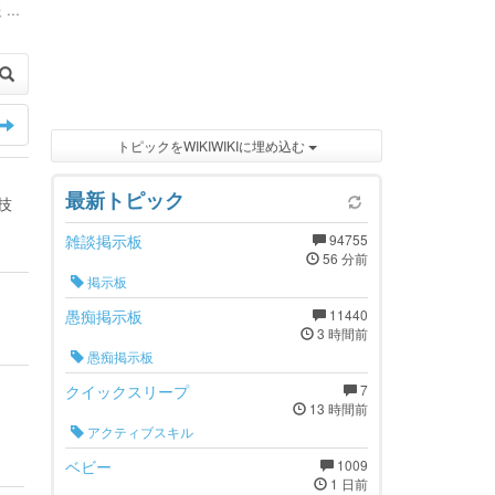
...
トピックをWIKIWIKIに埋め込む
最新トピック
技
雑談掲示板
94755
56 分前
掲示板
愚痴掲示板
11440
3 時間前
愚痴掲示板
クイックスリープ
7
13 時間前
アクティブスキル
ベビー
1009
1 日前