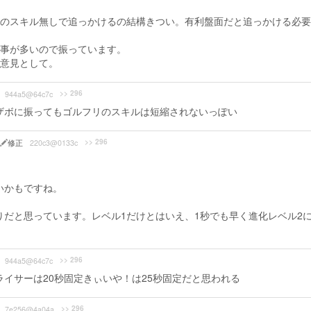
のスキル無しで追っかけるの結構きつい。有利盤面だと追っかける必要
事が多いので振っています。
意見として。
>> 296
944a5@64c7c
ザボに振ってもゴルフリのスキルは短縮されないっぽい
>> 296
6
修正
220c3@0133c
。
いかもですね。
だと思っています。レベル1だけとはいえ、1秒でも早く進化レベル2
>> 296
944a5@64c7c
イサーは20秒固定きぃいや！は25秒固定だと思われる
>> 296
7e256@4a04a