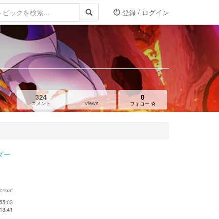
登録 / ログイン
324
0
views
コメント
フォロー
ダー
c463f
55:03
13:41