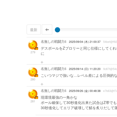
最新
名無しの戦闘力5
2025/09/04 (木) 21:00:37
54bef@f92
デスボールをZブロリーと同じ仕様にしてく
279
に
名無しの戦闘力5
2025/09/14 (日) 11:20:20
9c87f@54c
こいつマジで強いな…レベル差による圧倒的
280
名無しの戦闘力5
2025/09/26 (金) 00:48:38
e7b63@f7
現環境最強の一角かな
281
ボール確保して30秒進化出来た試合はZ帯で
30秒進化してエリア破壊して鯖を炙りだして