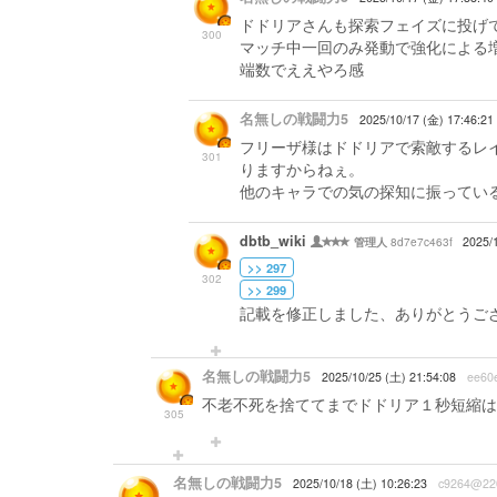
ドドリアさんも探索フェイズに投げ
300
マッチ中一回のみ発動で強化による増
端数でええやろ感
名無しの戦闘力5
2025/10/17 (金) 17:46:21
フリーザ様はドドリアで索敵するレ
301
りますからねぇ。
他のキャラでの気の探知に振ってい
dbtb_wiki
8d7e7c463f
2025/
管理人
>> 297
302
>> 299
記載を修正しました、ありがとうご
名無しの戦闘力5
2025/10/25 (土) 21:54:08
ee60
不老不死を捨ててまでドドリア１秒短縮は
305
名無しの戦闘力5
2025/10/18 (土) 10:26:23
c9264@22