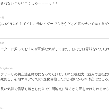
害されないぐらい早くしろーーーっ！！！
456
なのどうにかしてくれ。他レイダーでもそうだけど雲のせいで民間運ゲ
dca
カウターに振っておくのが正解な気がしてきた、ほぼほぼ意味ないんだ
…
256@4a04a
フリーザの初凸適正微妙になってたけど、Lv1は機動力は並みで遠征に
死ぬし、初期エリアで民間2進化目指した方が強いから本体凸はむしろ
の長い気弾で雲撃ち落としたりで中間地点に遠方から圧をかけられるか
ce2