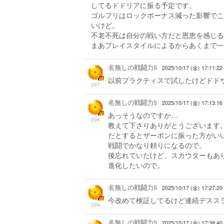
してるドドリアに振る予定です。
ゴルフリはロックボーナス減った影響でこ
いけど。
不老不死は自分の戦い方だと恩恵を感じる
まあプレイスタイルによるからあくまで一
名無しの戦闘力5
2025/10/17 (金) 17:11:22
以前プラクティスで試したけどドド
297
名無しの戦闘力5
2025/10/17 (金) 17:13:1
あっそうなのですか…
298
教えて下さりありがとうございます
だとするとザーボンに振った方がい
戦闘でかなり頼りになるので。
後忘れていたけど、スカウターもあり
進化したいので。
名無しの戦闘力5
2025/10/17 (金) 17:27:20
今改めて検証してるけど連続デススラ
299
名無しの戦闘力5
2025/10/17 (金) 17:38:40