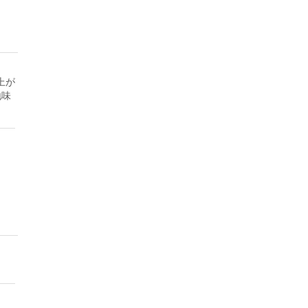
上が
地味