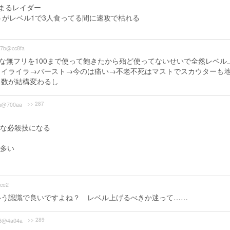
まるレイダー
うがレベル1で3人食ってる間に速攻で枯れる
27b@cc8fa
かな無フリを100まで使って飽きたから殆ど使ってないせいで全然レベル
。イライラ→バースト→今のは痛い→不老不死はマストでスカウターも
る数が結構変わるし
>> 287
a@700aa
な必殺技になる
多い
ce2
いう認識で良いですよね？ レベル上げるべきか迷って……
>> 289
6@4a04a