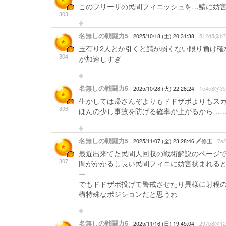
このフリーザの民間フィニッシュを…鯖に妨
303
名無しの戦闘力5
2025/10/18 (土) 20:31:38
512d5@b7
玉有り2人とか引くと鯖が弱くない限り負け確
304
が加速しすぎ
名無しの戦闘力5
2025/10/28 (火) 22:28:24
1e4e8@39
生かしては帰さんぞよりもドドザボよりもス
306
ほんの少し事故を防げる確率が上がるから…
名無しの戦闘力5
2025/11/07 (金) 23:28:46
修正
7e
最近出来てた民間人回収の戦術解説のページで
307
間がかかるし長い民間フィニに妨害挟まれると
ー
でもドドザボ投げて警戒させたり異様に射程
構特殊なポジションだと思うわ
名無しの戦闘力5
2025/11/16 (日) 19:45:04
297b8@12