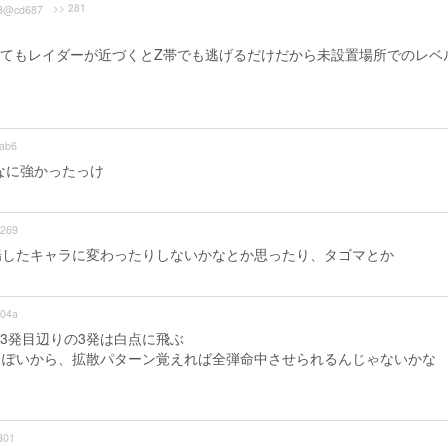
>> 281
3@cd687
てもレイダーが近づくとZ帯でも逃げるだけだから未設置場所でのレベ
ab6
なに強かったっけ
269
場したキャラに変わったりしないかなとか思ったり、タゴマとか
04a
13発目辺りの3発は白点に飛ぶ
っぽいから、拡散パターン覚えれば全弾命中させられるんじゃないかな
301