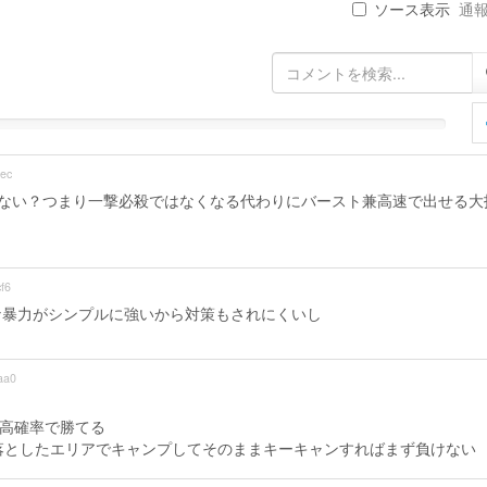
ソース表示
通報 
ec
れない？つまり一撃必殺ではなくなる代わりにバースト兼高速で出せる大
f6
な暴力がシンプルに強いから対策もされにくいし
aa0
も高確率で勝てる
落としたエリアでキャンプしてそのままキーキャンすればまず負けない