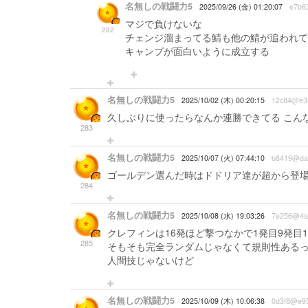
名無しの戦闘力5
2025/09/26 (金) 01:20:07
e7b6
マジで負けないな
282
チェンジ溜まってる鯖も他の鯖が追われて
キャンプが面白いように成立する
名無しの戦闘力5
2025/10/02 (木) 00:20:15
12c84@e3
久しぶりに使ったらなんか連勝できてる こん
283
名無しの戦闘力5
2025/10/07 (火) 07:44:10
b8419@da
ゴールデン選んだ時はドドリア達が超から登
284
名無しの戦闘力5
2025/10/08 (水) 19:03:26
7e256@4a
クレフィンは16発ほど撃つなかで1発目9発目
285
そもそも完全ランダムじゃなくて規則性ある
人間技じゃないけど
名無しの戦闘力5
2025/10/09 (木) 10:06:38
0d3f8@e9