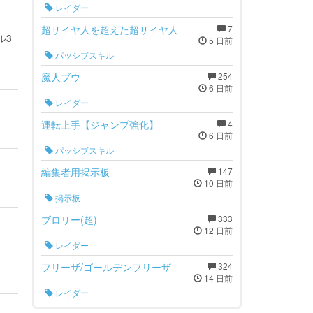
レイダー
超サイヤ人を超えた超サイヤ人
7
ル3
5 日前
パッシブスキル
魔人ブウ
254
6 日前
レイダー
運転上手【ジャンプ強化】
4
6 日前
パッシブスキル
編集者用掲示板
147
10 日前
掲示板
ブロリー(超)
333
12 日前
レイダー
フリーザ/ゴールデンフリーザ
324
14 日前
レイダー