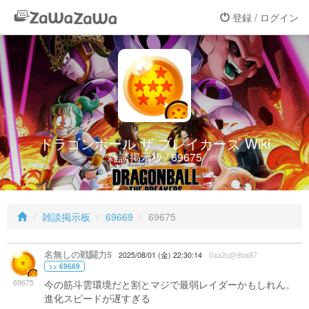
登録 / ログイン
ドラゴンボール ザ ブレイカーズ Wiki
雑談掲示板 / 69675
雑談掲示板
69669
69675
名無しの戦闘力5
2025/08/01 (金) 22:30:14
0aa2c@9ba87
>> 69669
69675
今の筋斗雲環境だと割とマジで最弱レイダーかもしれん。
進化スピードが遅すぎる