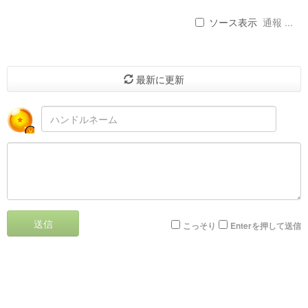
ソース表示
通報 ...
最新に更新
送信
こっそり
Enterを押して送信