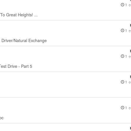
1 
/To Great Heights! ...
1 
R Driver/Natural Exchange
1 
Test Drive - Part 5
1 
1 
bc