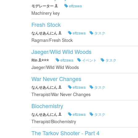
モデレーター
eftzawa
Machinery key
Fresh Stock
なんせあんにん
eftzawa
タスク
Ragman/Fresh Stock
Jaeger/Wild Wild Woods
Rin
eftzawa
イベント
タスク
Jaeger/Wild Wild Woods
War Never Changes
なんせあんにん
eftzawa
タスク
Therapist/War Never Changes
Biochemistry
なんせあんにん
eftzawa
タスク
Therapist/Biochemistry
The Tarkov Shooter - Part 4