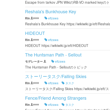
Escape from tarkov JPN WikiのRB-VO marked
Reshala's Bunkhouse Key
Rin
eftzawa
Reshala's Bunkhouse Key https://wikiwiki.jp/eft/Resha
HIDEOUT
Rin
eftzawa
HIDEOUT https://wikiwiki.jp/eft/HIDEOUT
The Huntsman Path - Sellout
モデレーター
eftzawa
The Huntsman Path - Selloutのトピック
ストーリータスク/Falling Skies
Rin
eftzawa
タスク
ストーリータスク/Falling Skies https://wikiwiki.jp/ef
Fence/Friend Among Strangers
Rin
eftzawa
タスク