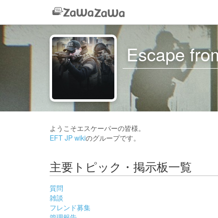
Escape from
ようこそエスケーパーの皆様。
EFT JP wiki
のグループです。
主要トピック・掲示板一覧
質問
雑談
フレンド募集
管理報告