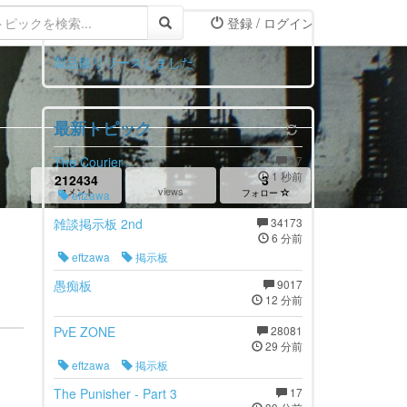
登録 / ログイン
お知らせ
製品版リリースしました
最新トピック
The Courier
17
1 秒前
212434
3
views
コメント
フォロー
eftzawa
雑談掲示板 2nd
34173
6 分前
eftzawa
掲示板
愚痴板
9017
12 分前
PvE ZONE
28081
29 分前
eftzawa
掲示板
The Punisher - Part 3
17