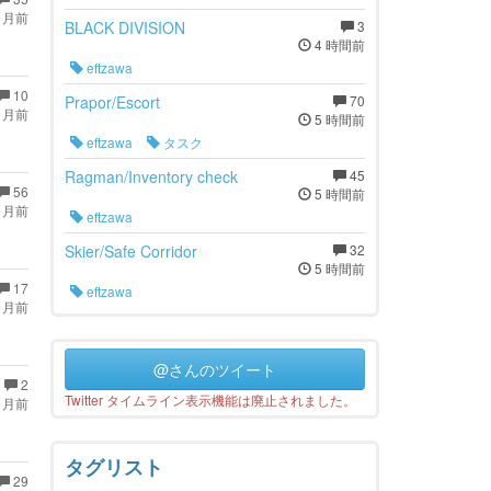
ヶ月前
BLACK DIVISION
3
4 時間前
eftzawa
10
Prapor/Escort
70
ヶ月前
5 時間前
eftzawa
タスク
Ragman/Inventory check
45
56
5 時間前
ヶ月前
eftzawa
Skier/Safe Corridor
32
5 時間前
17
eftzawa
ヶ月前
@さんのツイート
2
Twitter タイムライン表示機能は廃止されました。
ヶ月前
タグリスト
29