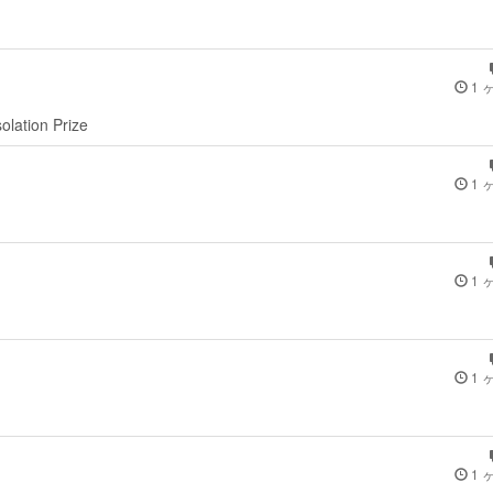
1 
solation Prize
1 
1 
1 
1 