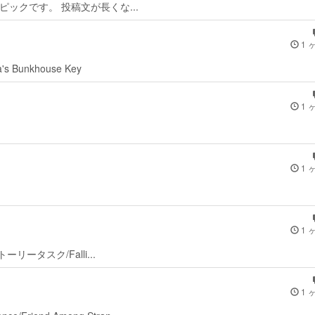
 keyのトピックです。 投稿文が長くな...
1 
la's Bunkhouse Key
1 
1 
1 
t/ストーリータスク/Falli...
1 