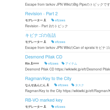
Escape from tarkov JPN WikiのBig Pipeのト
Revision - Part 2
モデレーター
eftzawa
Revision - Part 2のトピック
キビナゴの缶詰
モデレーター
eftzawa
Escape from tarkov JPN WikiのCan of sprat
Desmond Pilak CD
Rin
eftzawa
アイテム
Desmond Pilak CD https://wikiwiki.jp/eft/Desmond Pila
Ragman/Key to the City
なんせあんにん
eftzawa
タスク
Ragman/Key to the City https://wikiwiki.jp/eft/Ragman/K
RB-VO marked key
モデレーター
eftzawa