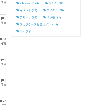
ヶ月前
eftzawa (1196)
タスク (506)
イベント (73)
アイテム (60)
アリーナ (28)
掲示板 (21)
1
ヶ月前
スカブケース報告コメント (5)
マップ (1)
58
ヶ月前
1
ヶ月前
1
ヶ月前
42
ヶ月前