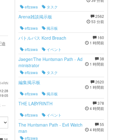
39 分前
eftzawa
タスク
Arena雑談掲示板
2562
53 分前
eftzawa
掲示板
バトルパス Kord Breach
160
1 時間前
圧迫
eftzawa
イベント
Jaeger/The Huntsman Path - Ad
38
1 時間前
ministrator
eftzawa
タスク
編集掲示板
2620
K4RiN
1 時間前
12:28
eftzawa
掲示板
19:05
THE LABYRINTH
378
...
4 時間前
eftzawa
イベント
The Huntsman Path - Evil Watch
55
4 時間前
man
eftzawa
35