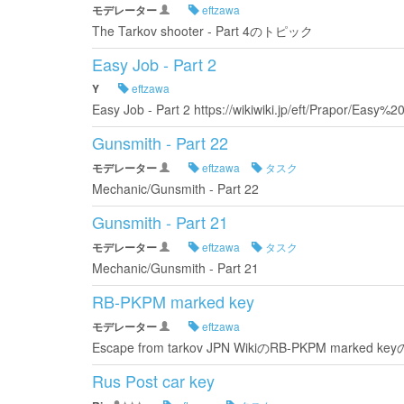
モデレーター
eftzawa
The Tarkov shooter - Part 4のトピック
Easy Job - Part 2
Y
eftzawa
Easy Job - Part 2 https://wikiwiki.jp/eft/Prapor/Ea
Gunsmith - Part 22
モデレーター
eftzawa
タスク
Mechanic/Gunsmith - Part 22
Gunsmith - Part 21
モデレーター
eftzawa
タスク
Mechanic/Gunsmith - Part 21
RB-PKPM marked key
モデレーター
eftzawa
Escape from tarkov JPN WikiのRB-PKPM mark
Rus Post car key