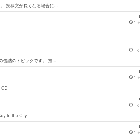
ピックです。 投稿文が長くなる場合に...
1 
1 
s/キビナゴの缶詰のトピックです。 投...
1 
k CD
1 
ey to the City
1 