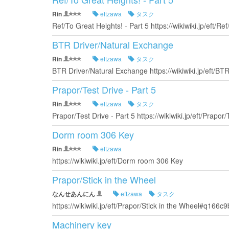
Rin
eftzawa
タスク
Ref/To Great Heights! - Part 5 https://wikiwiki.jp/eft/Ref
BTR Driver/Natural Exchange
Rin
eftzawa
タスク
BTR Driver/Natural Exchange https://wikiwiki.jp/eft/BT
Prapor/Test Drive - Part 5
Rin
eftzawa
タスク
Prapor/Test Drive - Part 5 https://wikiwiki.jp/eft/Prapor/
Dorm room 306 Key
Rin
eftzawa
https://wikiwiki.jp/eft/Dorm room 306 Key
Prapor/Stick in the Wheel
なんせあんにん
eftzawa
タスク
https://wikiwiki.jp/eft/Prapor/Stick in the Wheel#q166c9
Machinery key