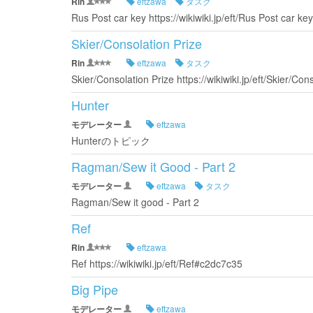
Rin
eftzawa
タスク
Rus Post car key https://wikiwiki.jp/eft/Rus Post car key
Skier/Consolation Prize
Rin
eftzawa
タスク
Skier/Consolation Prize https://wikiwiki.jp/eft/Skier/Con
Hunter
モデレーター
eftzawa
Hunterのトピック
Ragman/Sew it Good - Part 2
モデレーター
eftzawa
タスク
Ragman/Sew it good - Part 2
Ref
Rin
eftzawa
Ref https://wikiwiki.jp/eft/Ref#c2dc7c35
Big Pipe
モデレーター
eftzawa