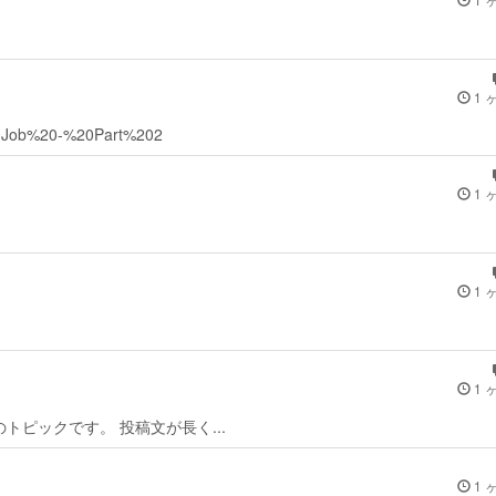
1 
sy%20Job%20-%20Part%202
1 
1 
1 
ed keyのトピックです。 投稿文が長く...
1 