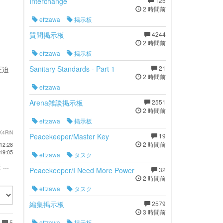
Interchange
125
2 時間前
eftzawa
掲示板
質問掲示板
4244
2 時間前
eftzawa
掲示板
Sanitary Standards - Part 1
21
圧迫
2 時間前
eftzawa
Arena雑談掲示板
2551
2 時間前
eftzawa
掲示板
K4RiN
Peacekeeper/Master Key
19
2 時間前
12:28
19:05
eftzawa
タスク
...
Peacekeeper/I Need More Power
32
2 時間前
eftzawa
タスク
編集掲示板
2579
3 時間前
5
eftzawa
掲示板