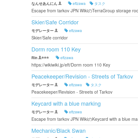
なんせあんにん
eftzawa
タスク
Escape from tarkov JPN WikiのTerraGroup storage ro
Skier/Safe Corridor
モデレーター
eftzawa
Skier/Safe corridor
Dorm room 110 Key
Rin
eftzawa
https://wikiwiki.jp/eft/Dorm room 110 Key
Peacekeeper/Revision - Streets of Tarkov
モデレーター
eftzawa
タスク
Peacekeeper/Revision - Streets of Tarkov
Keycard with a blue marking
モデレーター
eftzawa
Escape from tarkov JPN WikiのKeycard with a b
Mechanic/Black Swan