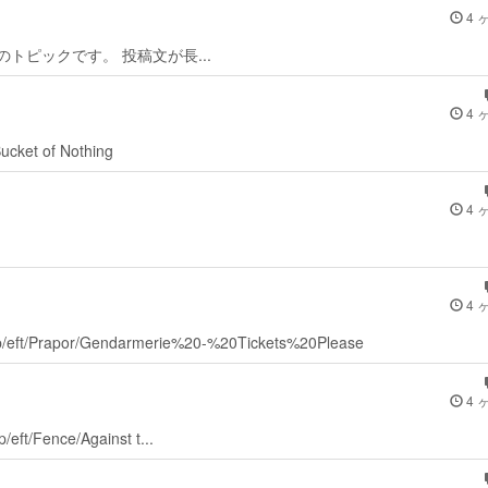
4 
afe keyのトピックです。 投稿文が長...
4 
Bucket of Nothing
4 
4 
ki.jp/eft/Prapor/Gendarmerie%20-%20Tickets%20Please
4 
p/eft/Fence/Against t...