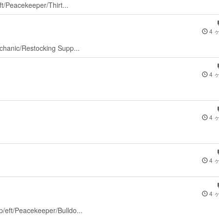
eft/Peacekeeper/Thirt...
4 
echanic/Restocking Supp...
4 
4 
4 
4 
p/eft/Peacekeeper/Bulldo...