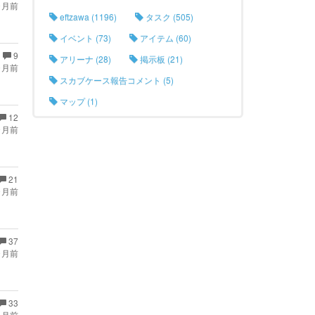
ヶ月前
eftzawa (1196)
タスク (505)
イベント (73)
アイテム (60)
9
アリーナ (28)
掲示板 (21)
ヶ月前
スカブケース報告コメント (5)
マップ (1)
12
ヶ月前
21
ヶ月前
37
ヶ月前
33
ヶ月前