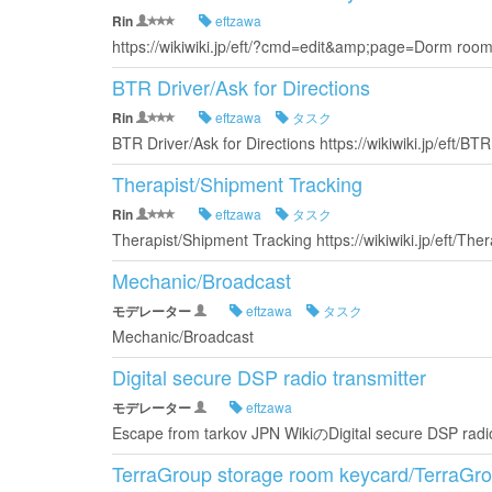
Rin
eftzawa
https://wikiwiki.jp/eft/?cmd=edit&amp;page=Dorm roo
BTR Driver/Ask for Directions
Rin
eftzawa
タスク
BTR Driver/Ask for Directions https://wikiwiki.jp/eft/BTR 
Therapist/Shipment Tracking
Rin
eftzawa
タスク
Therapist/Shipment Tracking https://wikiwiki.jp/eft/The
Mechanic/Broadcast
モデレーター
eftzawa
タスク
Mechanic/Broadcast
Digital secure DSP radio transmitter
モデレーター
eftzawa
Escape from tarkov JPN WikiのDigital secure DSP r
TerraGroup storage room keycard/