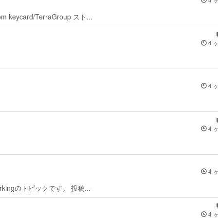
om keycard/TerraGroup スト...
4 
4 
4 
4 
lue markingのトピックです。 投稿...
4 