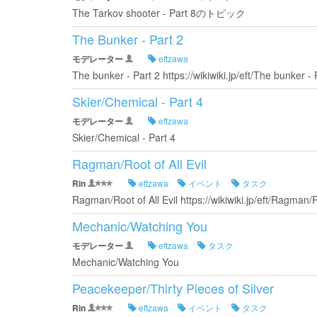
The Tarkov shooter - Part 8のトピック
The Bunker - Part 2
モデレーター
eftzawa
The bunker - Part 2 https://wikiwiki.jp/eft/The bunker - 
Skier/Chemical - Part 4
モデレーター
eftzawa
Skier/Chemical - Part 4
Ragman/Root of All Evil
Rin
eftzawa
イベント
タスク
Ragman/Root of All Evil https://wikiwiki.jp/eft/Ragman/Ro
Mechanic/Watching You
モデレーター
eftzawa
タスク
Mechanic/Watching You
Peacekeeper/Thirty Pieces of Silver
Rin
eftzawa
イベント
タスク