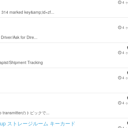
4 
m 314 marked key&amp;id=zf...
4 
Driver/Ask for Dire...
4 
rapist/Shipment Tracking
4 
4 
adio transmitterのトピックで...
TerraGroup ストレージルーム キーカード
4 