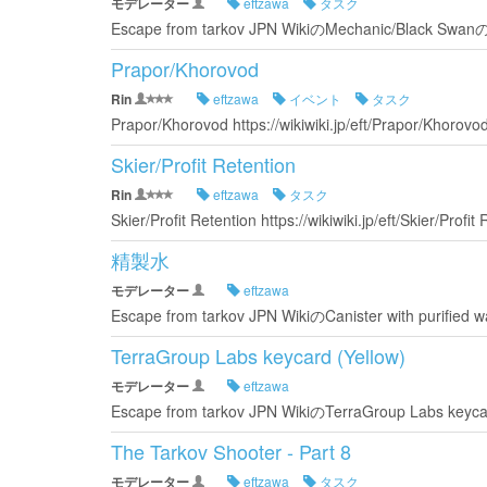
モデレーター
eftzawa
タスク
Escape from tarkov JPN WikiのMechanic/Blac
Prapor/Khorovod
Rin
eftzawa
イベント
タスク
Prapor/Khorovod https://wikiwiki.jp/eft/Prapor/Khorovo
Skier/Profit Retention
Rin
eftzawa
タスク
Skier/Profit Retention https://wikiwiki.jp/eft/Skier/Profit
精製水
モデレーター
eftzawa
Escape from tarkov JPN WikiのCanister with puri
TerraGroup Labs keycard (Yellow)
モデレーター
eftzawa
Escape from tarkov JPN WikiのTerraGroup Labs k
The Tarkov Shooter - Part 8
モデレーター
eftzawa
タスク