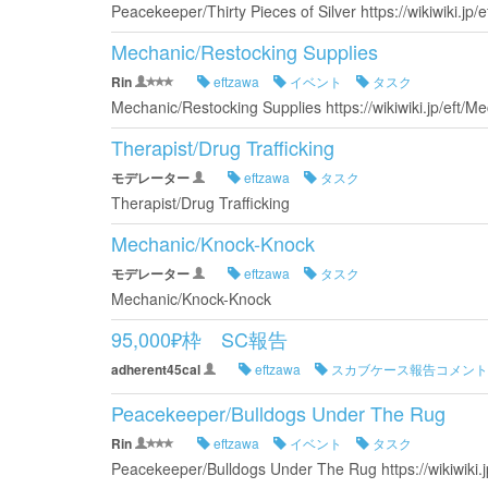
Peacekeeper/Thirty Pieces of Silver https://wikiwiki.jp/
Mechanic/Restocking Supplies
Rin
eftzawa
イベント
タスク
Mechanic/Restocking Supplies https://wikiwiki.jp/eft/M
Therapist/Drug Trafficking
モデレーター
eftzawa
タスク
Therapist/Drug Trafficking
Mechanic/Knock-Knock
モデレーター
eftzawa
タスク
Mechanic/Knock-Knock
95,000₽枠 SC報告
adherent45cal
eftzawa
スカブケース報告コメント
Peacekeeper/Bulldogs Under The Rug
Rin
eftzawa
イベント
タスク
Peacekeeper/Bulldogs Under The Rug https://wikiwiki.j