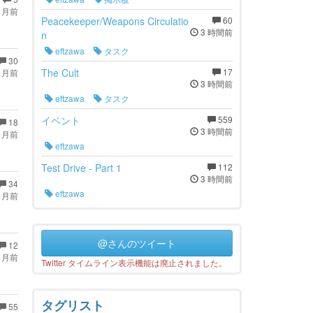
ヶ月前
Peacekeeper/Weapons Circulatio
60
3 時間前
n
eftzawa
タスク
30
The Cult
17
ヶ月前
3 時間前
eftzawa
タスク
イベント
559
18
3 時間前
ヶ月前
eftzawa
Test Drive - Part 1
112
3 時間前
34
eftzawa
ヶ月前
@さんのツイート
12
ヶ月前
Twitter タイムライン表示機能は廃止されました。
タグリスト
55