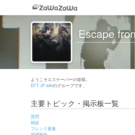
Escape from
ようこそエスケーパーの皆様。
EFT JP wiki
のグループです。
主要トピック・掲示板一覧
質問
雑談
フレンド募集
管理報告