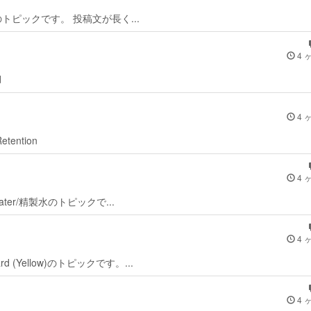
k Swanのトピックです。 投稿文が長く...
4 
d
4 
 Retention
4 
fied water/精製水のトピックで...
4 
eycard (Yellow)のトピックです。...
4 