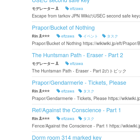
モデレーター
eftzawa
Escape from tarkov JPN WikiのUSEC second s
Prapor/Bucket of Nothing
Rin
eftzawa
イベント
タスク
Prapor/Bucket of Nothing https://wikiwiki.jp/eft/Prapor/
The Huntsman Path - Eraser - Part 2
モデレーター
eftzawa
The Huntsman Path - Eraser - Part 2のトピック
Prapor/Gendarmerie - Tickets, Please
Rin
eftzawa
タスク
Prapor/Gendarmerie - Tickets, Please https://wikiwi
Ref/Against the Conscience - Part 1
Rin
eftzawa
タスク
Fence/Against the Conscience - Part 1 https://wikiwiki.j
Dorm room 314 marked key