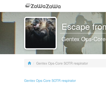
Escape from
Gentex Ops-Core
Gentex Ops-Core SOTR respirator
Gentex Ops-Core SOTR respirator