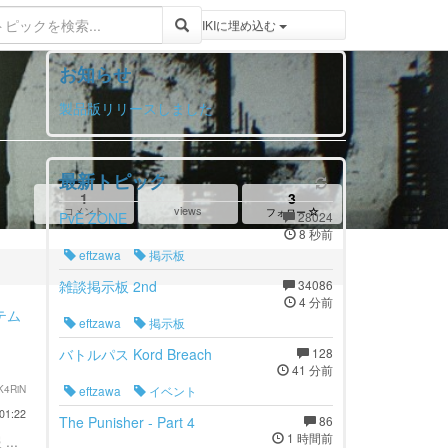
登録 / ログイン
トピックをWIKIWIKIに埋め込む
お知らせ
製品版リリースしました
最新トピック
1
3
views
コメント
フォロー
PvE ZONE
28024
8 秒前
eftzawa
掲示板
雑談掲示板 2nd
34086
4 分前
テム
eftzawa
掲示板
バトルパス Kord Breach
128
41 分前
K4RiN
eftzawa
イベント
01:22
The Punisher - Part 4
86
1 時間前
...