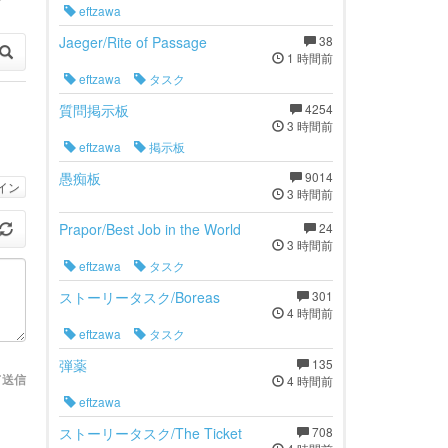
eftzawa
Jaeger/Rite of Passage
38
1 時間前
eftzawa
タスク
質問掲示板
4254
3 時間前
eftzawa
掲示板
愚痴板
9014
イン
3 時間前
Prapor/Best Job in the World
24
3 時間前
eftzawa
タスク
ストーリータスク/Boreas
301
4 時間前
eftzawa
タスク
弾薬
135
て送信
4 時間前
eftzawa
ストーリータスク/The Ticket
708