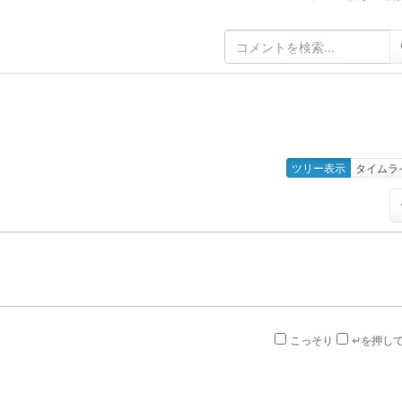
ツリー表示
タイムラ
こっそり
↵を押し