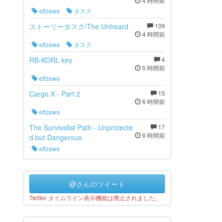
4 時間前
eftzawa
タスク
ストーリータスク/The Unheard
109
4 時間前
eftzawa
タスク
RB-KORL key
4
5 時間前
eftzawa
Cargo X - Part 2
15
6 時間前
eftzawa
The Survivalist Path - Unprotecte
17
6 時間前
d but Dangerous
eftzawa
@さんのツイート
Twitter タイムライン表示機能は廃止されました。