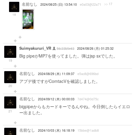
名前なし
>> 17
2024/08/25 (日) 13:54:10
e0a03@22a71
18
Suimyakururi_VR
56c33b5e63
2024/08/26 (月) 01:25:32
Big pipeがMP7を使ってました。弾はjsp sxでした。
19
名前なし
2024/08/29 (木) 11:09:37
e5ac8@696bd
アプデ後ですがComtacVを確認しました。
20
名前なし
2024/09/12 (木) 00:00:03
7d474@0d75c
bigpipeからもカードキーでるんやね。今日倒したらイエロ
21
ー出ました。
名前なし
2024/10/03 (木) 16:18:19
15bbe@1adb8