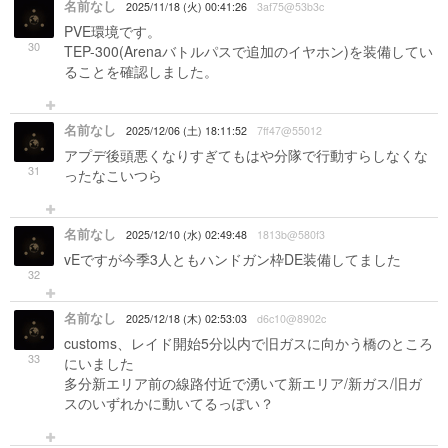
名前なし
2025/11/18 (火) 00:41:26
3af75@53b3c
PVE環境です。
30
TEP-300(Arenaバトルパスで追加のイヤホン)を装備してい
ることを確認しました。
名前なし
2025/12/06 (土) 18:11:52
7ff47@55012
アプデ後頭悪くなりすぎてもはや分隊で行動すらしなくな
31
ったなこいつら
名前なし
2025/12/10 (水) 02:49:48
1813b@580f3
vEですが今季3人ともハンドガン枠DE装備してました
32
名前なし
2025/12/18 (木) 02:53:03
d6c10@8902c
customs、レイド開始5分以内で旧ガスに向かう橋のところ
33
にいました
多分新エリア前の線路付近で湧いて新エリア/新ガス/旧ガ
スのいずれかに動いてるっぽい？