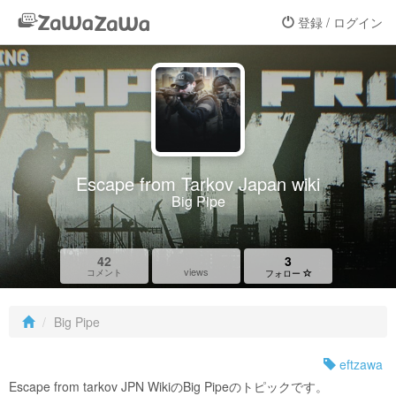
登録 / ログイン
Escape from Tarkov Japan wiki
Big Pipe
42
3
views
コメント
フォロー
Big Pipe
eftzawa
Escape from tarkov JPN WikiのBig Pipeのトピックです。