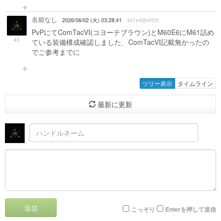
名前なし
2026/06/02 (火) 03:28:41
4d1e4@4f50f
PvPにてComTacVI(コヨーテブラウン)とM60E6にM61詰め
41
ている装備構成確認しました、ComTacVI記載無かったの
でご参考までに
ツリー表示
タイムライン
最新に更新
送信
こっそり
Enterを押して送信