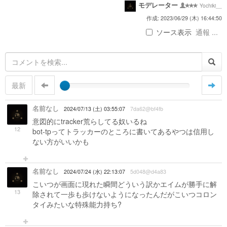
モデレーター
Yochiki__
作成: 2023/06/29 (木) 16:44:50
ソース表示
通報 ...
最新
名前なし
2024/07/13 (土) 03:55:07
7da62@bf4fb
意図的にtracker荒らしてる奴いるね
12
bot-tpってトラッカーのところに書いてあるやつは信用し
ない方がいいかも
名前なし
2024/07/24 (水) 22:13:07
5d048@d4a83
こいつが画面に現れた瞬間どういう訳かエイムが勝手に解
13
除されて一歩も歩けないようになったんだがこいつコロン
タイみたいな特殊能力持ち?