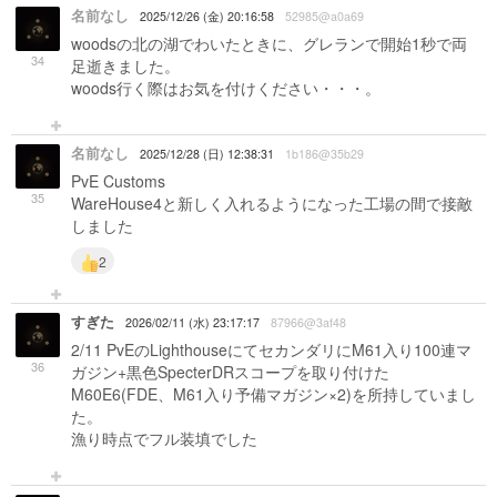
名前なし
2025/12/26 (金) 20:16:58
52985@a0a69
woodsの北の湖でわいたときに、グレランで開始1秒で両
34
足逝きました。
woods行く際はお気を付けください・・・。
名前なし
2025/12/28 (日) 12:38:31
1b186@35b29
PvE Customs
35
WareHouse4と新しく入れるようになった工場の間で接敵
しました
2
すぎた
2026/02/11 (水) 23:17:17
87966@3af48
2/11 PvEのLighthouseにてセカンダリにM61入り100連マ
36
ガジン+黒色SpecterDRスコープを取り付けた
M60E6(FDE、M61入り予備マガジン×2)を所持していまし
た。
漁り時点でフル装填でした