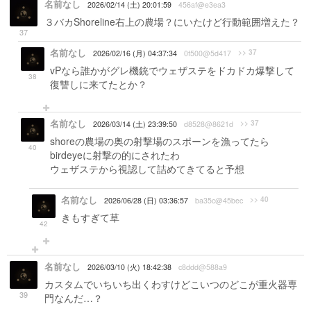
名前なし
2026/02/14 (土) 20:01:59
456af@e3ea3
３バカShoreline右上の農場？にいたけど行動範囲増えた？
37
名前なし
>> 37
2026/02/16 (月) 04:37:34
0f500@5d417
vPなら誰かがグレ機銃でウェザステをドカドカ爆撃して
38
復讐しに来てたとか？
名前なし
>> 37
2026/03/14 (土) 23:39:50
d8528@8621d
shoreの農場の奥の射撃場のスポーンを漁ってたら
40
birdeyeに射撃の的にされたわ
ウェザステから視認して詰めてきてると予想
名前なし
>> 40
2026/06/28 (日) 03:36:57
ba35c@45bec
きもすぎて草
42
名前なし
2026/03/10 (火) 18:42:38
c8ddd@588a9
カスタムでいちいち出くわすけどこいつのどこが重火器専
39
門なんだ…？