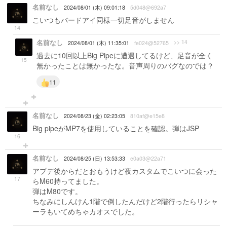
名前なし
2024/08/01 (木) 09:01:18
5d048@692a7
こいつもバードアイ同様一切足音がしません
14
名前なし
>> 14
2024/08/01 (木) 11:35:01
fe024@52765
過去に10回以上Big Pipeに遭遇してるけど、足音が全く
15
無かったことは無かったな。音声周りのバグなのでは？
11
名前なし
2024/08/23 (金) 02:23:05
810af@e15e8
Big pipeがMP7を使用していることを確認。弾はJSP
16
名前なし
2024/08/25 (日) 13:53:33
e0a03@22a71
アプデ後からだとおもうけど夜カスタムでこいつに会った
17
らM60持ってました。
弾はM80です。
ちなみにしんけん1階で倒したんだけど2階行ったらリシャ
ーラもいてめちゃカオスでした。