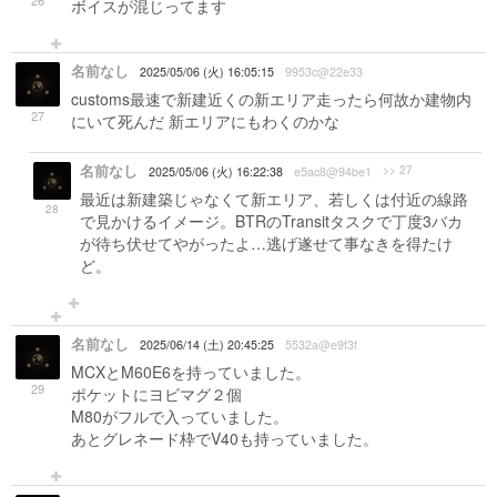
ボイスが混じってます
名前なし
2025/05/06 (火) 16:05:15
9953c@22e33
customs最速で新建近くの新エリア走ったら何故か建物内
27
にいて死んだ 新エリアにもわくのかな
名前なし
>> 27
2025/05/06 (火) 16:22:38
e5ac8@94be1
最近は新建築じゃなくて新エリア、若しくは付近の線路
28
で見かけるイメージ。BTRのTransitタスクで丁度3バカ
が待ち伏せてやがったよ…逃げ遂せて事なきを得たけ
ど。
名前なし
2025/06/14 (土) 20:45:25
5532a@e9f3f
MCXとM60E6を持っていました。
29
ポケットにヨビマグ２個
M80がフルで入っていました。
あとグレネード枠でV40も持っていました。