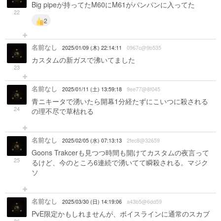
Big pipeが持ってたM60にM61がパンパンに入ってた
22
2
名前なし
2025/01/09 (木) 22:14:11
0967c@9b535
カスタムの新ガスで沸いてました
23
名前なし
2025/01/11 (土) 13:59:18
9ee77@8f045
青ニキータで湧いたら開幕1分経たずにこいつに殺される
24
の理不尽で草枯れる
名前なし
2025/02/05 (水) 07:13:13
2fec8@32659
Goons Trakcerも見つつ時間も開けてカスタムの夜言って
25
るけど、今のところ6連続で湧いてて瞬殺される。マジク
ソ
名前なし
2025/03/30 (日) 14:19:06
a43b5@6dd59
PvE限定かもしれませんが、ボイスラインに通常のスカブ
26