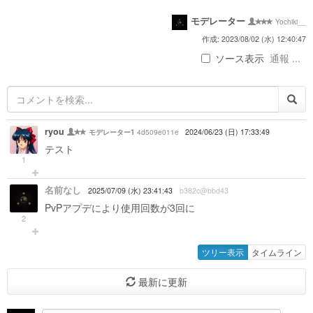
モデレーター
Yochiki__
作成: 2023/08/02 (水) 12:40:47
ソース表示
通報 ...
ryou
4d509e011e
2024/06/23 (日) 17:33:49
モデレーター1
テスト
1
名前なし
2025/07/09 (水) 23:41:43
b382c@bbd43
PvPアプデにより使用回数が3回に
2
ツリー表示
タイムライン
最新に更新