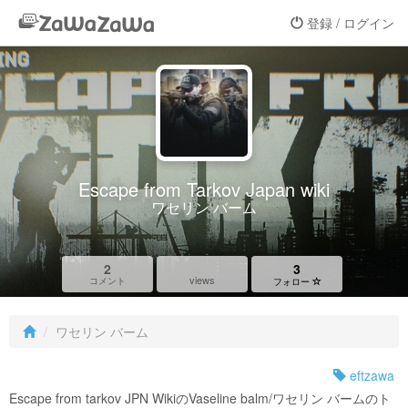
登録 / ログイン
Escape from Tarkov Japan wiki
ワセリン バーム
2
3
views
コメント
フォロー
ワセリン バーム
eftzawa
Escape from tarkov JPN WikiのVaseline balm/ワセリン バームのト