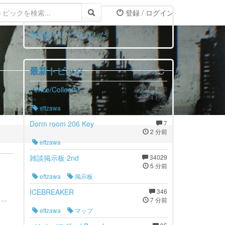
登録 / ログイン
お知らせ
製品版リリースしました
最新トピック
Fence/Collector
213
14 秒前
eftzawa
Dorm room 206 Key
7
2 分前
eftzawa
雑談掲示板 2nd
34029
5 分前
eftzawa
掲示板
ICEBREAKER
346
..
7 分前
eftzawa
マップ