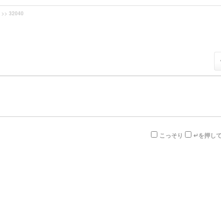
>> 32040
こっそり
↵を押し