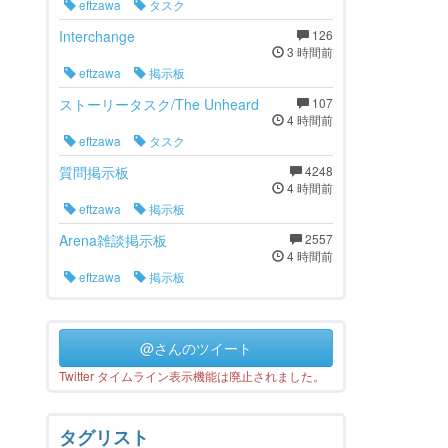
eftzawa
タスク
Interchange
126
3 時間前
eftzawa
掲示板
ストーリータスク/The Unheard
107
4 時間前
eftzawa
タスク
質問掲示板
4248
4 時間前
eftzawa
掲示板
Arena雑談掲示板
2557
4 時間前
eftzawa
掲示板
@さんのツイート
Twitter タイムライン表示機能は廃止されました。
タグリスト