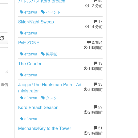
バトルパス Kord Breach
95
12 分前
eftzawa
イベント
Skier/Night Sweep
17
14 分前
eftzawa
PvE ZONE
27954
1 時間前
eftzawa
掲示板
The Courier
13
1 時間前
eftzawa
Jaeger/The Huntsman Path - Ad
33
て送信
2 時間前
ministrator
eftzawa
タスク
Kord Breach Season
29
2 時間前
eftzawa
Mechanic/Key to the Tower
51
3 時間前