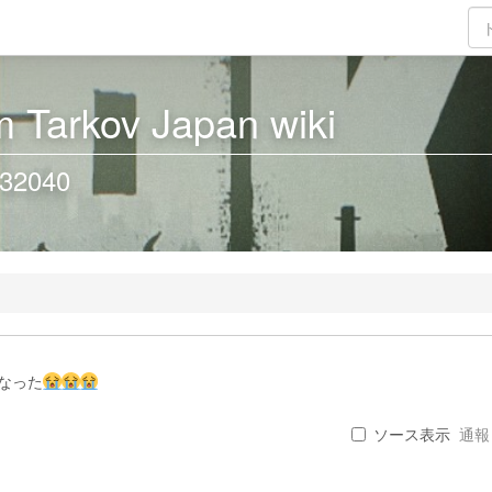
 Tarkov Japan wiki
32040
なった
ソース表示
通報 .