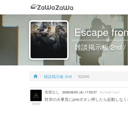
Escape from
雑談掲示板 2nd / 
雑談掲示板 2nd
32040
名前なし
2026/06/03 (水) 17:53:57
3b72e@17ae1
対岸の火事見にpveボタン押したら起動しなく
32040