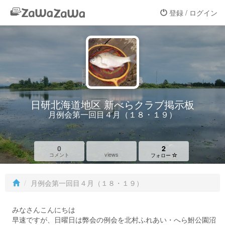
登録 / ログイン
日研北海道地区 新べらクラブ掲示板
月例会第一回目４月（１８・１９）
0
2
views
コメント
フォロー
月例会第一回目４月（１８・１９）
みなさんこんにちは
早速ですが、日曜日は弊会の例会を北村ふれあい・へら鮒公園沼