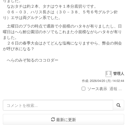
りました。
なおタチは約２本、タナはウキ１本分底切りです。
０６－０３、ハリス長さは（３０－３８、５号６号グルテン針
り）エサは両グルテン系でした。
土曜日のプラの時点で通路で小規模のハタキが有りましたし、日
曜日はへら鮒公園沼のホソでもこれまた小規模ながらハタキが有り
ました。
２６日の春季大会はさてどんな塩梅になりますやら、弊会の例会
が呼び水になる？
へらのみぞ知るのココロダー
管理人
作成: 2026/04/20 (月) 14:02:44
ソース表示
通報 ...
最新に更新