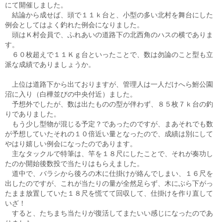
にて開催しました。
結論から成せば、頭で１１ｋ台と、小型の多い北村を舞台にした
例会としてはよく釣れた例会になりました。
頭はＫ村会員で、ふれあいの道路下の北西角のハスの横でありま
す。
６０枚超えで１１Ｋｇ台といったことで、数は勿論のこと型も立
派な成績でありましょうか。
上位は道路下から出ておりますが、管理人は一人だけへら鮒公園
沼に入り（白樺並びの中央付近）ました。
予想外でしたが、数は出たものの型が伴わず、８５枚７ｋ台の釣
りでありました。
もう少し型物が混じる予定？であったのですが、まあそれでも数
が予想していたそれの１０倍近い量となったので、成績は別にして
やはり嬉しい例会になったのであります。
主なタックルで特筆は、竿を１８尺にしたことで、それが奏功し
たのか開始後数投で当たりはもらえました。
道中で、バラシから後ろの木に仕掛けが絡んでしまい、１６尺を
出したのですが、これが当たりの量が全然足らず、木にぶら下がっ
たまま放置していた１８尺を慌てて回収して、仕掛けを作り直して
いざ！
すると、たちまち当たりが復活してまたいい感じになったのであ