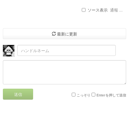
ソース表示
通報 ...
最新に更新
送信
こっそり
Enterを押して送信