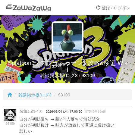
登録 / ログイン
Splatoon3 - スプラトゥーン3 攻略&検証 Wik
i
雑談掲示板/ログ3 / 93109
雑談掲示板/ログ3
93109
名無しのイカ
2026/06/04 (木) 17:00:20
07515@68ef6
自分が初動勝ち → 敵が1人落ちて無効試合
93109
自分が初動負け → 味方が放置して普通に負け扱い
悲しい