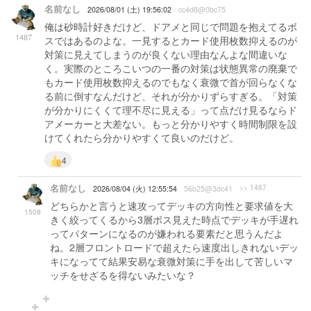
名前なし
2026/08/01 (土) 19:56:02
cc4d8@0bc75
俺は砂時計好きだけど、ドアメと同じで問題を抱えてるボ
1487
スではあるのよな。一見するとカード使用枚数抑えるのが
対策に見えてしまうのが良くない理由なんよな間違いな
く。実際のところこいつの一番の対策は状態異常の廃棄で
もカード使用枚数抑えるのでもなく衰微で首が回らなくな
る前に倒すなんだけど、それが分かりずらすぎる。「対策
が分かりにくくて理不尽に見える」って点だけ見るならド
アメーカーと大差ない。もっと分かりやすく時間制限を設
けてくれたら分かりやすくて良いのだけど。
4
名前なし
>> 1487
2026/08/04 (火) 12:55:54
56b25@3dc41
どちらかと言うと速攻ってデッキの方向性と要求値を大
1508
きく絞ってくるから3層ボス見えた時点でデッキが手遅れ
ってパターンになるのが嫌われる要素だと思うんだよ
ね。2層フロントロードで超えたら速度出しきれないデッ
キになってて結果安易な衰微対策に手を出して苦しいマ
ッチをせざるを得ないみたいな？