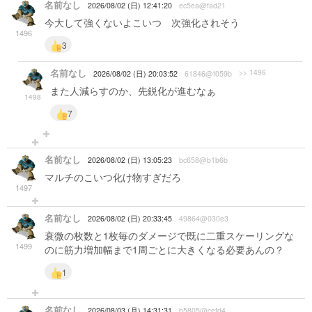
名前なし
2026/08/02 (日) 12:41:20
ec5ea@fad21
今大して強くないよこいつ 次強化されそう
1496
3
名前なし
>> 1496
2026/08/02 (日) 20:03:52
61846@f059b
また人減らすのか、先鋭化が進むなぁ
1498
7
名前なし
2026/08/02 (日) 13:05:23
bc658@b1b6b
マルチのこいつ化け物すぎだろ
1497
名前なし
2026/08/02 (日) 20:33:45
49864@030e3
衰微の枚数と1枚毎のダメージで既に二重スケーリングな
1499
のに筋力増加幅まで1周ごとに大きくなる必要あんの？
1
名前なし
2026/08/03 (月) 14:31:31
b5805@cefd4