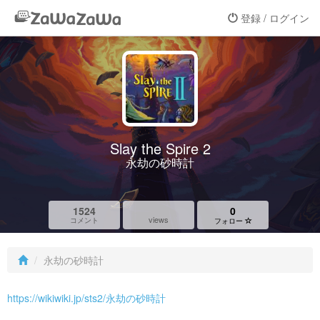
登録 / ログイン
Slay the Spire 2
永劫の砂時計
1524
0
views
コメント
フォロー
永劫の砂時計
https://wikiwiki.jp/sts2/永劫の砂時計