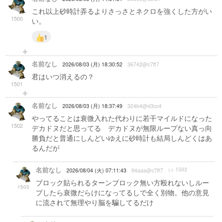
これ以上砂時計弄るよりさっさとネクロを強くした方がい
1500
い。
1
名前なし
2026/08/03 (月) 18:30:52
36742@c7ff7
君はいつ消えるの？
1501
名前なし
2026/08/03 (月) 18:37:49
324b4@d3cc4
やってることは衰微入れた代わりに若干マイルドになった
1502
デカドヌだと思ってる デカドヌが無限ループない真っ向
勝負だと普通にしんどいゆえに砂時計も結局しんどくはあ
るんだが
名前なし
>> 1502
2026/08/04 (火) 07:11:43
94aaa@c7ff7
ブロック貼られるターンブロック無い方殴れないしルー
1503
プしたら衰微だらけになってるしで全く別物。他の意見
に流されて無理やり脳を騙してるだけ