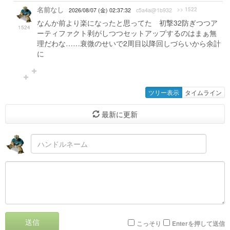
名前なし
>> 1522
2026/08/07 (金) 02:37:32
c5a4a@1b932
なんか前より楽になったと思ってた 初撃32防ぎつつア
1524
ーティファクト剥がしつつセットアップするのはまぁ無
理だわな……衰微のせいで2周目以降回しづらいから余計
に
ツリー表示
タイムライン
最新に更新
送信
こっそり
Enterを押して送信