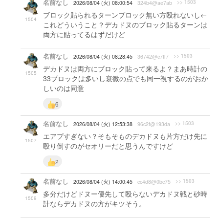
名前なし
>> 1503
2026/08/04 (火) 08:00:54
324b4@ae7ab
ブロック貼られるターンブロック無い方殴れないし←
1504
これどういうこと？デカドヌのブロック貼るターンは
両方に貼ってるはずだけど
名前なし
>> 1503
2026/08/04 (火) 08:28:45
36742@c7ff7
デカドヌは両方にブロック貼って来るよ？まあ時計の
1505
33ブロックは多いし衰微の点でも同一視するのがおか
しいのは同意
6
名前なし
>> 1503
2026/08/04 (火) 12:53:38
96c2f@193da
エアプすぎない？そもそものデカドヌも片方だけ先に
1507
殴り倒すのがセオリーだと思うんですけど
2
名前なし
>> 1503
2026/08/04 (火) 14:00:45
cc4d8@0bc75
多分だけどドヌー優先して殴らないデカドヌ戦と砂時
1509
計ならデカドヌの方がキツそう。