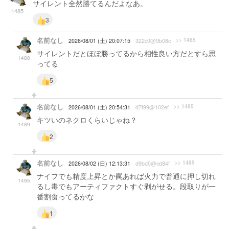
サイレント全然勝てるんだよなあ。
1485
3
名前なし
>> 1485
2026/08/01 (土) 20:07:15
322c0@9b08c
サイレントだとほぼ勝ってるから相性良い方だとすら思
1488
ってる
5
名前なし
>> 1485
2026/08/01 (土) 20:54:31
d7f99@102ef
キツいのネクロくらいじゃね？
1489
2
名前なし
>> 1485
2026/08/02 (日) 12:13:31
d9bd0@cd84f
ナイフでも精度上昇とか罠あれば火力で普通に押し切れ
1495
るし毒でもアーティファクトすぐ剥がせる。段取りが一
番割食ってるかな
1