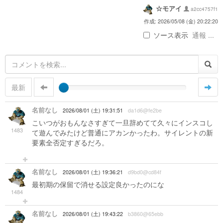
☆モアイ
a2cc4757f1
作成: 2026/05/08 (金) 20:22:20
ソース表示
通報 ...
最新
名前なし
2026/08/01 (土) 19:31:51
da1d6@fe2be
こいつがおもんなさすぎて一旦辞めてて久々にインスコし
1483
て遊んでみたけど普通にアカンかったわ。サイレントの新
要素全否定すぎるだろ。
名前なし
2026/08/01 (土) 19:36:21
d9bd0@cd84f
最初期の保留で消せる設定良かったのにな
1484
名前なし
2026/08/01 (土) 19:43:22
b3860@65ebb