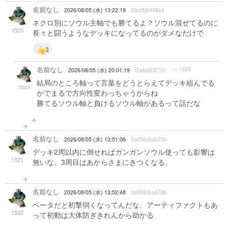
名前なし
2026/08/05 (水) 13:22:19
00c2f@496c4
ネクロ別にソウル主軸でも勝てるよ？ソウル混ぜてるのに
1520
長々と闘うようなデッキになってるのがダメなだけで
3
名前なし
>> 1520
2026/08/05 (水) 20:01:19
f2afd@3f7d1
結局のところ軸って言葉をどうとらえてデッキ組んでる
1523
かでまるで方向性変わっちゃうからね
勝てるソウル軸と負けるソウル軸があるって話だな
名前なし
2026/08/05 (水) 13:51:06
3a998@a673b
デッキ2周以内に倒せればガンガンソウル使っても影響は
1521
無いな。3周目はあからさまにきつくなる。
名前なし
2026/08/05 (水) 13:52:48
3a998@a673b
ベータだと初撃弱くなってんだな。アーティファクトもあ
1522
って初動は大体防ぎきれんから助かる