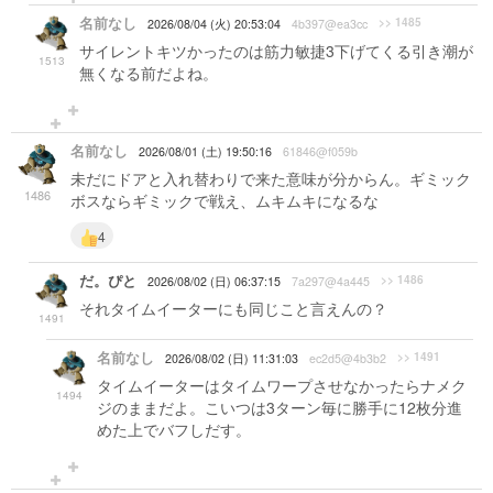
名前なし
>> 1485
2026/08/04 (火) 20:53:04
4b397@ea3cc
サイレントキツかったのは筋力敏捷3下げてくる引き潮が
1513
無くなる前だよね。
名前なし
2026/08/01 (土) 19:50:16
61846@f059b
未だにドアと入れ替わりで来た意味が分からん。ギミック
1486
ボスならギミックで戦え、ムキムキになるな
4
だ。ぴと
>> 1486
2026/08/02 (日) 06:37:15
7a297@4a445
それタイムイーターにも同じこと言えんの？
1491
名前なし
>> 1491
2026/08/02 (日) 11:31:03
ec2d5@4b3b2
タイムイーターはタイムワープさせなかったらナメク
1494
ジのままだよ。こいつは3ターン毎に勝手に12枚分進
めた上でバフしだす。