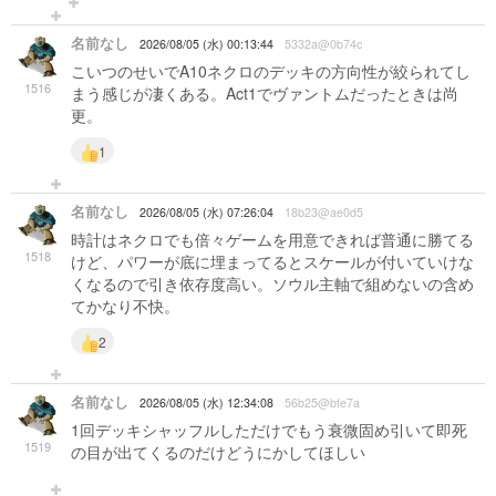
名前なし
2026/08/05 (水) 00:13:44
5332a@0b74c
こいつのせいでA10ネクロのデッキの方向性が絞られてし
1516
まう感じが凄くある。Act1でヴァントムだったときは尚
更。
1
名前なし
2026/08/05 (水) 07:26:04
18b23@ae0d5
時計はネクロでも倍々ゲームを用意できれば普通に勝てる
1518
けど、パワーが底に埋まってるとスケールが付いていけな
くなるので引き依存度高い。ソウル主軸で組めないの含め
てかなり不快。
2
名前なし
2026/08/05 (水) 12:34:08
56b25@bfe7a
1回デッキシャッフルしただけでもう衰微固め引いて即死
1519
の目が出てくるのだけどうにかしてほしい