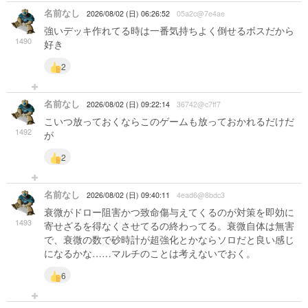
名前なし
2026/08/02 (日) 06:26:52
05a2c@7e4ae
強いデッキ作れてる時は一番気持ちよく倒せるボスだから
1490
好き
2
名前なし
2026/08/02 (日) 09:22:14
36742@c7ff7
こいつ放っておくならこのゲームも放っておかれるだけだ
1492
が
2
名前なし
2026/08/02 (日) 09:40:11
4ead6@8bdc3
衰微がドロー阻害かつ致命傷与えてくるのが対策を即効に
1493
寄せざるを得なくさせてるの終わってる。衰微自体は無害
で、衰微の数で砂時計が超強化とかならソロだと良い感じ
になるかな……マルチのことは考えないでおく。
6