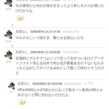
今の環境だと何かが強すぎるってより単にネクロが弱いだ
1512
けだからな
1
名前なし
2026/08/04 (火) 21:31:36
a0efa@b1b6b
マルチのこいつ強すぎ。勝たせる気ないだろ
1514
名前なし
2026/08/04 (火) 22:03:28
00c2f@496c4
定期的にマルチでつよいって言ってるやついるけどアーテ
1515
ィファクト増える以外で何か厄介要素あるの？ないならさ
っさとはがしてデバフまみれにして殴って終わりそうだけ
ど
名前なし
>> 1515
2026/08/05 (水) 02:04:38
df609@94943
HPが2000とか2700とかになって毎ターン各自が80とか
1517
出さないと間に合わないだけだよ。
1