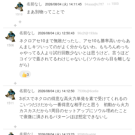
名前なし
>> 1503
2026/08/04 (火) 14:11:45
94aaa@c7ff7
まあ別物ってことで
1510
名前なし
2026/08/04 (火) 12:50:43
96c2f@193da
ネクロアセ10まで無敗だったし、アセ10も勝率高いからあ
1506
んましキツいってのがよく分からないわ。もちろんめっち
ゃやってる人より試行回数少ないとは思うけど。言うほど
コイツで蓋されてるわけじゃないし(ソウルから目を離しな
がら)
3
名前なし
2026/08/04 (火) 14:12:50
7539b@6ce6e
3ボスでネクロの得意な高火力単発を素で受けてくれるの
1511
こいつだけだから一番得意な相手だと思う 初動から火力
カスカスだから1周目のセットアップにソウル埋めたこと
で衰微に潰されるパターンほぼ想定できないし
名前なし
2026/08/04 (火) 14:13:23
959ff@cefd4