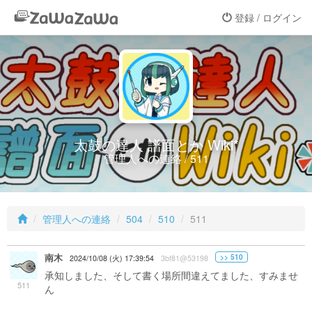
登録 / ログイン
太鼓の達人 譜面とか Wiki*
管理人への連絡 / 511
管理人への連絡
504
510
511
南木
>> 510
2024/10/08 (火) 17:39:54
3bf81@53198
承知しました、そして書く場所間違えてました、すみませ
511
ん