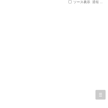
ソース表示
通報 ...
togg
navi