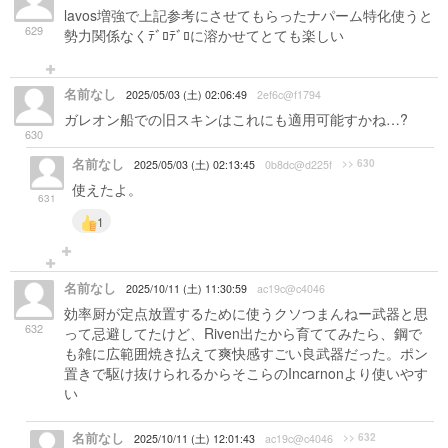
lavos増強で上記参考にさせてもらったナパーム特化使うと
629
勢力関係なくﾃﾞﾛﾃﾞﾛに溶かせてとても楽しい
名前なし
2025/05/03 (土) 02:06:49
2ef6c@f1794
ガレオン船での旧スキンはこれにも適用可能すかね…?
630
名前なし
>> 630
2025/05/03 (土) 02:13:45
0b8dc@d225f
使えたよ。
631
1
名前なし
2025/10/11 (土) 11:30:59
ac19c@c4046
効率厨が定点放置するために使うクソつまんねー武器と思
632
って忌避してたけど、Riven出たから育ててみたら、鋼で
も雑に広範囲焼き払えて爽快感すごい良武器だった。ポン
置きで駆け抜けられるからそこらのIncarnonより使いやす
い
名前なし
>> 632
2025/10/11 (土) 12:01:43
ac19c@c4046