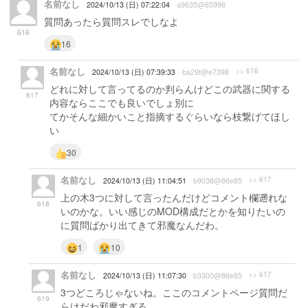
名前なし
2024/10/13 (日) 07:22:04
a9635@65996
質問あったら質問スレでしなよ
616
16
名前なし
>> 616
2024/10/13 (日) 07:39:33
ba29f@e7398
どれに対して言ってるのか判らんけどこの武器に関する
617
内容ならここでも良いでしょ別に
てかそんな細かいこと指摘するぐらいなら枝繋げてほし
い
30
名前なし
>> 617
2024/10/13 (日) 11:04:51
b9038@86e85
上の木3つに対して言ったんだけどコメント欄遡れな
618
いのかな。いい感じのMOD構成だとかを知りたいの
に質問ばかり出てきて邪魔なんだわ。
1
10
名前なし
>> 617
2024/10/13 (日) 11:07:30
b3300@86e85
3つどころじゃないね。ここのコメントページ質問だ
619
らけだわ邪魔すぎる。