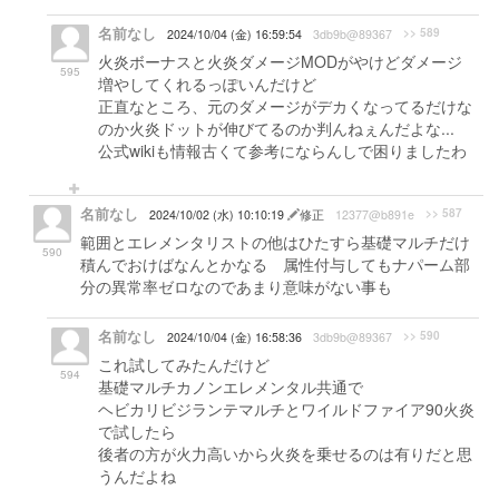
名前なし
>> 589
2024/10/04 (金) 16:59:54
3db9b@89367
火炎ボーナスと火炎ダメージMODがやけどダメージ
595
増やしてくれるっぽいんだけど
正直なところ、元のダメージがデカくなってるだけな
のか火炎ドットが伸びてるのか判んねぇんだよな...
公式wikiも情報古くて参考にならんしで困りましたわ
名前なし
>> 587
2024/10/02 (水) 10:10:19
修正
12377@b891e
範囲とエレメンタリストの他はひたすら基礎マルチだけ
590
積んでおけばなんとかなる 属性付与してもナパーム部
分の異常率ゼロなのであまり意味がない事も
名前なし
>> 590
2024/10/04 (金) 16:58:36
3db9b@89367
これ試してみたんだけど
594
基礎マルチカノンエレメンタル共通で
ヘビカリビジランテマルチとワイルドファイア90火炎
で試したら
後者の方が火力高いから火炎を乗せるのは有りだと思
うんだよね