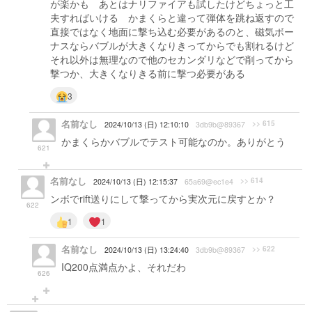
が楽かも あとはナリファイアも試したけどちょっと工
夫すればいける かまくらと違って弾体を跳ね返すので
直接ではなく地面に撃ち込む必要があるのと、磁気ボー
ナスならバブルが大きくなりきってからでも割れるけど
それ以外は無理なので他のセカンダリなどで削ってから
撃つか、大きくなりきる前に撃つ必要がある
3
名前なし
>> 615
2024/10/13 (日) 12:10:10
3db9b@89367
かまくらかバブルでテスト可能なのか。ありがとう
621
名前なし
>> 614
2024/10/13 (日) 12:15:37
65a69@ec1e4
ンボでrift送りにして撃ってから実次元に戻すとか？
622
1
1
名前なし
>> 622
2024/10/13 (日) 13:24:40
3db9b@89367
IQ200点満点かよ、それだわ
626