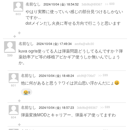
名前なし
>> 600
2024/10/04 (金) 18:54:52
3db9b@89367
やはり実際に使っていい感じの部分見つけるしかない
603
ですか...
dotメインだし火炎に寄せる方向で行こうと思います
名前なし
2024/10/04 (金) 17:49:34
aedfa@a8c30
kuva ogris使ってる人は弾薬問題どうしてるんですか？弾
599
薬効率アビ等の移植アビかギア使うしか無いんでしょう
か。
名前なし
>> 599
2024/10/04 (金) 18:48:24
afc9f@706d7
他に何があると思う？ワイは沢山思い浮かんだにょ
601
9
名前なし
>> 599
2024/10/04 (金) 18:57:23
3db9b@89367
弾薬変換MODとキャリアー、弾薬ギア使ってますわ
604