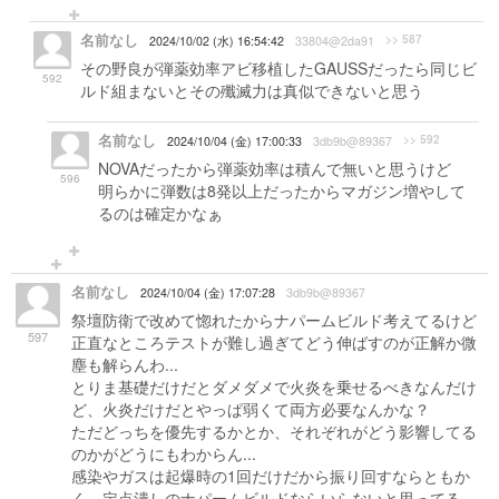
名前なし
>> 587
2024/10/02 (水) 16:54:42
33804@2da91
その野良が弾薬効率アビ移植したGAUSSだったら同じビ
592
ルド組まないとその殲滅力は真似できないと思う
名前なし
>> 592
2024/10/04 (金) 17:00:33
3db9b@89367
NOVAだったから弾薬効率は積んで無いと思うけど
596
明らかに弾数は8発以上だったからマガジン増やして
るのは確定かなぁ
名前なし
2024/10/04 (金) 17:07:28
3db9b@89367
祭壇防衛で改めて惚れたからナパームビルド考えてるけど
597
正直なところテストが難し過ぎてどう伸ばすのが正解か微
塵も解らんわ...
とりま基礎だけだとダメダメで火炎を乗せるべきなんだけ
ど、火炎だけだとやっぱ弱くて両方必要なんかな？
ただどっちを優先するかとか、それぞれがどう影響してる
のかがどうにもわからん...
感染やガスは起爆時の1回だけだから振り回すならともか
く、定点潰しのナパームビルドならいらないと思ってる