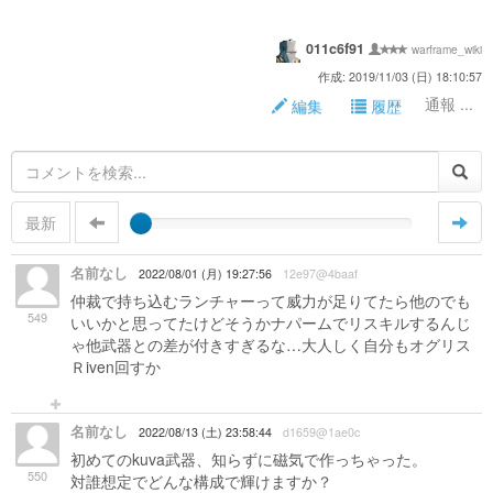
011c6f91
warframe_wiki
作成: 2019/11/03 (日) 18:10:57
通報 ...
編集
履歴
最新
名前なし
2022/08/01 (月) 19:27:56
12e97@4baaf
仲裁で持ち込むランチャーって威力が足りてたら他のでも
549
いいかと思ってたけどそうかナパームでリスキルするんじ
ゃ他武器との差が付きすぎるな…大人しく自分もオグリス
Ｒiven回すか
名前なし
2022/08/13 (土) 23:58:44
d1659@1ae0c
初めてのkuva武器、知らずに磁気で作っちゃった。
550
対誰想定でどんな構成で輝けますか？