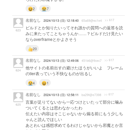
2
7
名前なし
>> 617
2024/10/13 (日) 12:18:40
65a69@ec1e4
ビルドとか知りたいってそれ誰かの質問への返答を読
623
みに来たってことちゃうんか……？ビルドだけ見たい
ならoverframeとかよさそう
20
名前なし
>> 617
2024/10/13 (日) 12:49:06
451b6@9cec7
他サイトの名前出すの避けたほうがいいよ フレーム
624
のtier表っていう不快なものが出るし
4
1
名前なし
>> 617
2024/10/13 (日) 12:58:11
ba29f@e7398
言葉が足りてないから一応つけといたって部分に噛み
625
ついてくるとは思わなかったわ
伝えたい内容はそこじゃないから煽る前にもう少しち
ゃんと読んでほしい
あとわいは感想求めてるわけじゃないから邪魔とか言