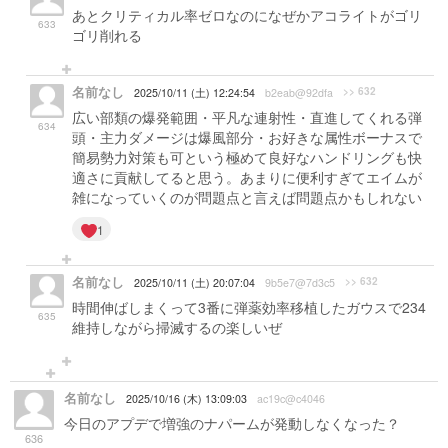
あとクリティカル率ゼロなのになぜかアコライトがゴリ
633
ゴリ削れる
名前なし
>> 632
2025/10/11 (土) 12:24:54
b2eab@92dfa
広い部類の爆発範囲・平凡な連射性・直進してくれる弾
634
頭・主力ダメージは爆風部分・お好きな属性ボーナスで
簡易勢力対策も可という極めて良好なハンドリングも快
適さに貢献してると思う。あまりに便利すぎてエイムが
雑になっていくのが問題点と言えば問題点かもしれない
1
名前なし
>> 632
2025/10/11 (土) 20:07:04
9b5e7@7d3c5
時間伸ばしまくって3番に弾薬効率移植したガウスで234
635
維持しながら掃滅するの楽しいぜ
名前なし
2025/10/16 (木) 13:09:03
ac19c@c4046
今日のアプデで増強のナパームが発動しなくなった？
636