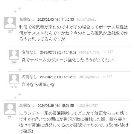
名前なし
2023/02/03 (金) 11:40:53
8eff4@23e8a
利便で冷気毒が来たのですがその場合ってボーナス属性は
567
何がオススメなんですかね？今のところ磁気か放射線で作
ろうと思ってるんですが
名前なし
>> 567
2023/02/03 (金) 15:18:02
b0082@c787b
炎でナパームのダメージ強化したほうがよくない
569
名前なし
>> 567
2023/02/03 (金) 18:12:39
4fc04@dbe73
自分なら磁気かな
570
名前なし
2024/06/29 (土) 15:51:55
4c023@3b727
…ランチャー系の貫通距離ってどこかで修正食らった感じ
571
ですかね?いつの間にか弾頭が敵に接触した際、敵を突き
抜けず普通に爆発してるのが確認できたので…(Semi-Mod
で確認)