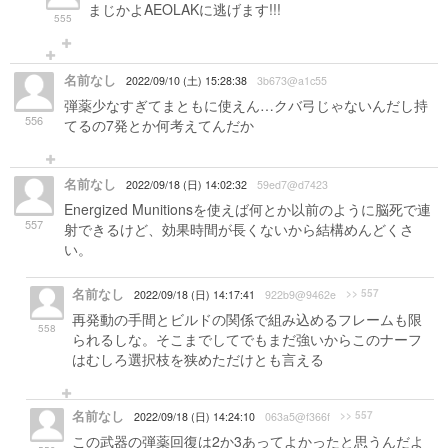
まじかよAEOLAKに逃げます!!!
555
名前なし
2022/09/10 (土) 15:28:38
3b673@a1c55
弾薬少なすぎてまともに使えん…クバ弓じゃないんだし持
556
てるの7発とか何考えてんだか
名前なし
2022/09/18 (日) 14:02:32
59ed7@d7423
Energized Munitionsを使えば何とか以前のように脳死で連
557
射できるけど、効果時間が長くないから結構めんどくさ
い。
名前なし
>> 557
2022/09/18 (日) 14:17:41
922b9@9462e
再発動の手間とビルドの関係で組み込めるフレームも限
558
られるしな。そこまでしてでもまだ強いからこのナーフ
はむしろ選択枝を狭めただけとも言える
名前なし
>> 557
2022/09/18 (日) 14:24:10
063a5@f366f
この武器の弾薬回復は2か3あってよかったと思うんだよ