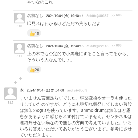
やつなのこれ
名前なし
>> 608
2024/10/04 (金) 19:40:14
3db9b@89367
ID見ればわかるけどただの荒らしだよ
610
10
名前なし
>> 608
2024/10/04 (金) 19:40:18
a933d@22146
上の木でも否定的で小馬鹿にすること言ってるから、
611
そういう人なんでしょ。
26
木
2024/10/04 (金) 21:54:08
aedfa@80df3
すいません言葉足らずでした。弾薬変換やオーラも使った
612
りしていたのですが、どうにも弾切れ頻発してしまい普段
は無印のogrisを使っています。ammo drumは無印ほど恩
恵があるように感じられず付けていません。センチネルは
運猫外せない病なので無しの方向で考えていました。いろ
いろお答えいただいてありがとうございます。参考にさせ
ていただきます。