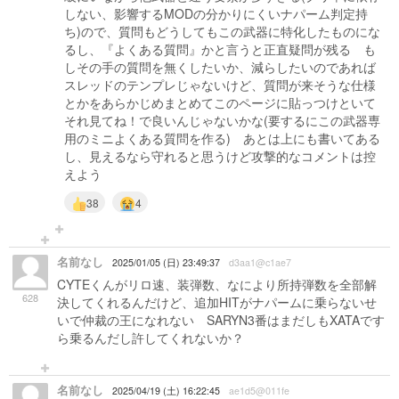
しない、影響するMODの分かりにくいナパーム判定持
ち)ので、質問もどうしてもこの武器に特化したものにな
るし、『よくある質問』かと言うと正直疑問が残る も
しその手の質問を無くしたいか、減らしたいのであれば
スレッドのテンプレじゃないけど、質問が来そうな仕様
とかをあらかじめまとめてこのページに貼っつけといて
それ見てね！で良いんじゃないかな(要するにこの武器専
用のミニよくある質問を作る) あとは上にも書いてある
し、見えるなら守れると思うけど攻撃的なコメントは控
えよう
38
4
名前なし
2025/01/05 (日) 23:49:37
d3aa1@c1ae7
CYTEくんがリロ速、装弾数、なにより所持弾数を全部解
628
決してくれるんだけど、追加HITがナパームに乗らないせ
いで仲裁の王になれない SARYN3番はまだしもXATAです
ら乗るんだし許してくれないか？
名前なし
2025/04/19 (土) 16:22:45
ae1d5@011fe