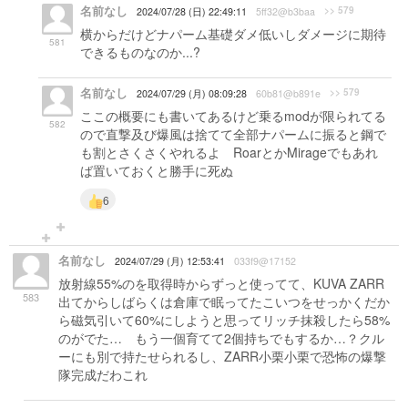
名前なし
>> 579
2024/07/28 (日) 22:49:11
5ff32@b3baa
横からだけどナパーム基礎ダメ低いしダメージに期待
581
できるものなのか...?
名前なし
>> 579
2024/07/29 (月) 08:09:28
60b81@b891e
ここの概要にも書いてあるけど乗るmodが限られてる
582
ので直撃及び爆風は捨てて全部ナパームに振ると鋼で
も割とさくさくやれるよ RoarとかMirageでもあれ
ば置いておくと勝手に死ぬ
6
名前なし
2024/07/29 (月) 12:53:41
033f9@17152
放射線55%のを取得時からずっと使ってて、KUVA ZARR
583
出てからしばらくは倉庫で眠ってたこいつをせっかくだか
ら磁気引いて60%にしようと思ってリッチ抹殺したら58%
のがでた… もう一個育てて2個持ちでもするか…？クル
ーにも別で持たせられるし、ZARR小栗小栗で恐怖の爆撃
隊完成だわこれ