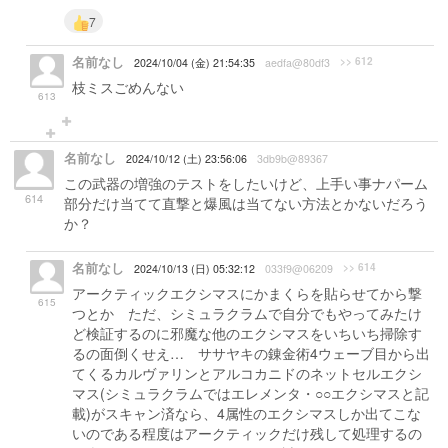
7
名前なし
>> 612
2024/10/04 (金) 21:54:35
aedfa@80df3
枝ミスごめんない
613
名前なし
2024/10/12 (土) 23:56:06
3db9b@89367
この武器の増強のテストをしたいけど、上手い事ナパーム
614
部分だけ当てて直撃と爆風は当てない方法とかないだろう
か？
名前なし
>> 614
2024/10/13 (日) 05:32:12
033f9@06209
アークティックエクシマスにかまくらを貼らせてから撃
615
つとか ただ、シミュラクラムで自分でもやってみたけ
ど検証するのに邪魔な他のエクシマスをいちいち掃除す
るの面倒くせえ… ササヤキの錬金術4ウェーブ目から出
てくるカルヴァリンとアルコカニドのネットセルエクシ
マス(シミュラクラムではエレメンタ・○○エクシマスと記
載)がスキャン済なら、4属性のエクシマスしか出てこな
いのである程度はアークティックだけ残して処理するの