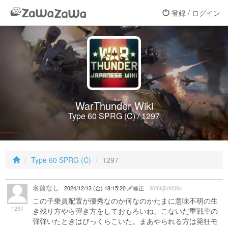
登録 / ログイン
WarThunder Wiki
Type 60 SPRG (C) / 1297
Type 60 SPRG (C)
1297
名前なし
2024/12/13 (金) 18:15:20
修正
36f6f@dd39c
この子乗員配置が優秀なのか何なのかたまに意味不明の生
1297
き残り方やら弾き方をしておもろいね、こないだ重戦車の
弾弾いたときはびっくらこいた。まあやられる方は発狂モ