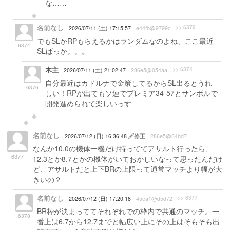
な……
名前なし
>> 6370
2026/07/11 (土) 17:15:57
e44fb@9799c
でもSLかRPもらえるかはランダムなのよね、ここ最近
6374
SLばっか。。。
木主
>> 6374
2026/07/11 (土) 21:02:47
286e5@054aa
自分最近はカドルナで金策してるからSL出るとうれ
6376
しい！RPが出てもソ連でプレミア34-57とサンボルで
開発進められて楽しいっす
名前なし
2026/07/12 (日) 16:36:48
修正
286e5@34bd7
なんか10.0の機体一機だけ持っててアサルト行ったら、
6377
12.3とか8.7とかの機体がいておかしいなって思ったんだけ
ど、アサルトだと上下BRの上限って通常マッチより幅が大
きいの？
名前なし
>> 6377
2026/07/12 (日) 17:20:18
45ea1@d5d72
BR枠が決まっててそれぞれでの枠内で共通のマッチ。一
6378
番上は6.7から12.7までと幅広い上にその上はそもそも出