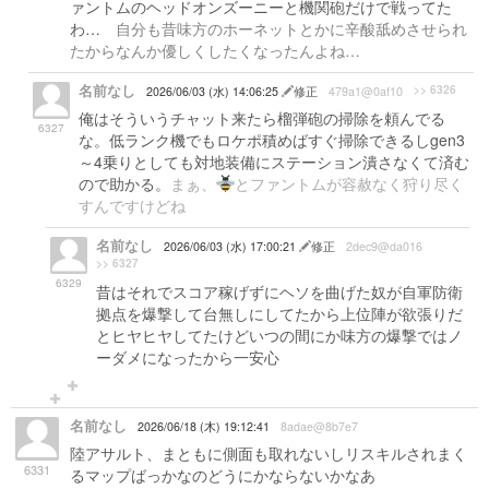
ァントムのヘッドオンズーニーと機関砲だけで戦ってた
わ…
自分も昔味方のホーネットとかに辛酸舐めさせられ
たからなんか優しくしたくなったんよね…
名前なし
>> 6326
2026/06/03 (水) 14:06:25
修正
479a1@0af10
俺はそういうチャット来たら榴弾砲の掃除を頼んでる
6327
な。低ランク機でもロケポ積めばすぐ掃除できるしgen3
～4乗りとしても対地装備にステーション潰さなくて済む
ので助かる。
まぁ、
とファントムが容赦なく狩り尽く
すんですけどね
名前なし
2026/06/03 (水) 17:00:21
修正
2dec9@da016
>> 6327
6329
昔はそれでスコア稼げずにヘソを曲げた奴が自軍防衛
拠点を爆撃して台無しにしてたから上位陣が欲張りだ
とヒヤヒヤしてたけどいつの間にか味方の爆撃ではノ
ーダメになったから一安心
名前なし
2026/06/18 (木) 19:12:41
8adae@8b7e7
陸アサルト、まともに側面も取れないしリスキルされまく
6331
るマップばっかなのどうにかならないかなあ