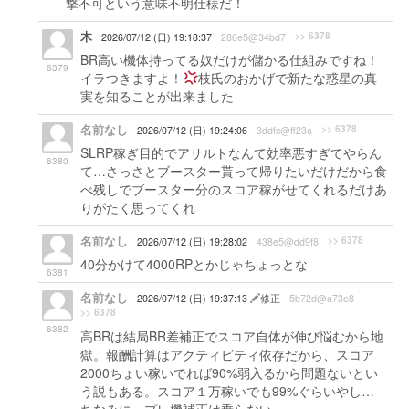
撃不可という意味不明仕様だ！
木
>> 6378
2026/07/12 (日) 19:18:37
286e5@34bd7
BR高い機体持ってる奴だけが儲かる仕組みですね！
6379
イラつきますよ！
枝氏のおかげで新たな惑星の真
実を知ることが出来ました
名前なし
>> 6378
2026/07/12 (日) 19:24:06
3ddfc@ff23a
SLRP稼ぎ目的でアサルトなんて効率悪すぎてやらん
6380
て…さっさとブースター貰って帰りたいだけだから食
べ残しでブースター分のスコア稼がせてくれるだけあ
りがたく思ってくれ
名前なし
>> 6378
2026/07/12 (日) 19:28:02
438e5@dd9f8
40分かけて4000RPとかじゃちょっとな
6381
名前なし
2026/07/12 (日) 19:37:13
修正
5b72d@a73e8
>> 6378
6382
高BRは結局BR差補正でスコア自体が伸び悩むから地
獄。報酬計算はアクティビティ依存だから、スコア
2000ちょい稼いでれば90%弱入るから問題ないとい
う説もある。スコア１万稼いでも99%ぐらいやし…