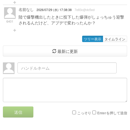
名前なし
2026/07/29 (水) 17:38:38
7e83c@dc5ed
陸で爆撃機出したときに投下した爆弾がしょっちゅう迎撃
6401
されるんだけど、アプデで変わったんか？
ツリー表示
タイムライン
最新に更新
送信
こっそり
Enterを押して送信