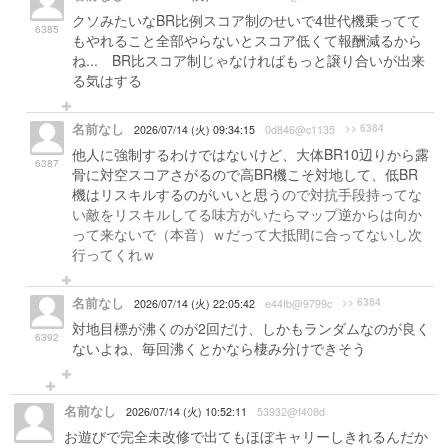
クソみたいなBR比例スコア制のせいで4世代機乗ってて
6385
もやれること全部やらないとスコア低くて報酬減るから
ね... BR比スコア制じゃなければもっと譲り合いが出来
る気はする
名前なし
>> 6384
2026/07/14 (火) 09:34:15
0d846@c1135
他人に強制するわけではないけど、大体BR10辺りから露
6387
骨に対空スコアさがるので高BR機こそ対地して、低BR
機はリスキルするのがいいと思う
ので対抗手段持ってな
い敵をリスキルしてる味方がいたらマップ逆からは向か
って来ないで（本音）ｗだって大抵間に合ってないし次
行ってくれｗ
名前なし
>> 6384
2026/07/14 (火) 22:05:42
e44fb@9799c
対地目標が沸くのが2回だけ、しかもランダムなのが良く
6392
ないよね、毎回沸くとかなら棲み分けできそう
名前なし
2026/07/14 (火) 10:52:11
53932@f408d
お遊びで完全未改修で出てもほぼキャリーしきれるんだか