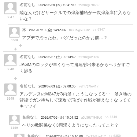
名前なし
2026/06/25 (木) 19:41:09
fb39a@78632
陸なんだけどサークルでの弾薬補給が一次弾薬庫に入らな
6347
いな？
木
>> 6347
2026/07/10 (金) 14:45:06
fb39a@78632
アプデで治ったわ。バグだったのかお前…？
6368
名前なし
2026/06/27 (土) 02:13:42
f629a@ce136
JAGMのロックが早くなって鬼連射出来るからヘリがすご
6348
く捗る
名前なし
2026/07/03 (金) 09:08:35
7ef17@fe417
アルデンヌのM247が3両湧くようになってる⋯ 湧き地の
6349
背後でガン待ちして速攻で飛ばす作戦が使えなくなってて
キッツイ
名前なし
>> 6349
2026/07/03 (金) 10:01:52
a5c56@949c0
ヘリの数関係なく3両湧くようになったってこと？
6350
名前なし
>> 6350
2026/07/03 (金) 10:10:00
7ef17@fe417