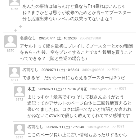
あんたの事情は知らんけど嫌ならF14乗ればいんじゃ
6365
ね？まさかとは思うが改修のためとか言ってブースター
分も活躍出来ないレベルの奴乗ってないよな？
名前なし
2026/07/11 (土) 10:25:38
286e5@958df
アサルトって陸を最初にプレイしてブースターとかの報酬
6370
をもらった後、空をプレイすることでまた報酬を貰うこと
ってできる？（陸と空逆の場合も）
名前なし
>> 6370
2026/07/11 (土) 10:33:04
3d92a@09506
できるぞ だから一日にもらえるブースターは2つだ
6371
木主
>> 6371
2026/07/11 (土) 11:52:16
修正
286e5@958df
まじっすか！最高ですね そして枝さんありがとう
6372
追記：てかアサルトのページ自体に二回報酬貰えると
書いてましたね。ロクに調べてないと情弱とか言われ
かねないこのwikiで優しく教えてくれてマジ感謝です
名前なし
>> 6371
2026/07/11 (土) 17:53:40
13b91@3ed9e
ここのページ長い上に古い情報もあったりするから
6375