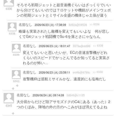
そろそろ初期ジェットと超音速機ぐらいはざっくりでいい
6336
から分けてもいいのでは？ロケットや機銃がメインウェポ
ンの初期ジェットとミサイル全盛の機体じゃ土俵が違う
名前なし
>> 6336
2026/06/23 (火) 17:38:09
3d92a@09506
略爆も実装されたし敵機を変えてもいいよな 何が悲し
6338
くてG4ジェット戦闘機でSu-6を落とさにゃならん
名前なし
>> 6338
2026/06/23 (火) 18:01:47
3973a@dd9f8
変えてもいいと思いたいが、ECの音速攻撃機がどれ
6339
くらいのスピードでかっとんでるか知ってると実装さ
れるのが怖い…
名前なし
>> 6338
2026/06/23 (火) 23:59:11
e44fb@9799c
攻撃機枠は巡航ミサイルかな、速度的にも塩梅だし
6343
名前なし
2026/06/24 (水) 09:14:09
0d846@c1135
大分前からだけど陸アサモズドクのC4にある（あった）2
6345
つのくぼみ、陣地の外の方のへこみがほぼ消えてるよね