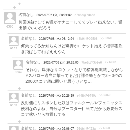
名前なし
2026/07/07 (火) 20:01:52
e7a6a@7d685
何回0抜けしても猫がオナニーしててプレイ出来ない。猫
6360
出禁でいいだろう
名前なし
>> 6360
2026/07/08 (水) 06:12:54
13b91@09506
何乗ってるか知らんけど爆弾かロケット抱えて榴弾砲吹
6362
き飛ばしてればええやん
名前なし
>> 6362
2026/07/08 (水) 20:28:03
7be2c@3b2e6
それな。爆弾なりロケットなりで榴弾砲殲滅しながら
6364
Pスパロー適当に撃ってるだけ課金蜂とかで2～3位の
2000スコア超は固いと思うけどな…
名前なし
>> 6360
2026/07/08 (水) 20:26:39
e44fb@9799c
反対側にリスポンした奴はファルクールやフェニックス
6363
便利なのよね、自分はブースター目当てだから必要分ス
コア稼いだら放置してる
名前なし
>> 6360
2026/07/09 (木) 02:06:07
56db1@ff23a