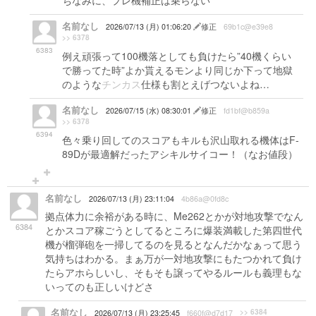
ちなみに、プレ機補正は乗らない
名前なし
2026/07/13 (月) 01:06:20
修正
69b1c@e39e8
>> 6378
6383
例え頑張って100機落としても負けたら”40機くらい
で勝ってた時”よか貰えるモンより同じか下って地獄
のような
チンカス
仕様も割とえげつないよね…
名前なし
2026/07/15 (水) 08:30:01
修正
fd1bf@b859a
>> 6378
6394
色々乗り回してのスコアもキルも沢山取れる機体はF-
89Dが最適解だったアシキルサイコー！（なお値段）
名前なし
2026/07/13 (月) 23:11:04
4b86a@0fd8c
拠点体力に余裕がある時に、Me262とかが対地攻撃でなん
6384
とかスコア稼ごうとしてるところに爆装満載した第四世代
機が榴弾砲を一掃してるのを見るとなんだかなぁって思う
気持ちはわかる。まぁ万が一対地攻撃にもたつかれて負け
たらアホらしいし、そもそも譲ってやるルールも義理もな
いってのも正しいけどさ
名前なし
>> 6384
2026/07/13 (月) 23:25:45
f660f@d7d17