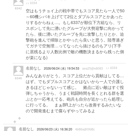
>> 6334
6342
空はもうチョイ上の戦中帯でもスコア見たら一人で50
～60機シバキ上げてて2位とダブルスコアとかあった
りするからねぇ…。もし6337が順位下方組なら、リ
スポンして先に湧いたグループが大勢迎撃に向かって
たら、後に湧いたグループを先に攻撃したりとか、迫
撃砲を進んで掃除とかやったら良いと思う。陸専過ぎ
てガチで空無理…ってなったら抜けるのもアリ(下手
に居残るより人数比例で敵の機数決まるから残った側
が楽になる)
名前なし
>> 6334
2026/06/24 (水) 19:54:53
aea25@e8083
みんなありがとう。スコア上位だから貢献はしてる…
6346
はず。でもダブルスコアとかはないから一人で介護し
きるほどじゃないって感じ。 拠点に近い敵はすぐ投
弾しちゃうから、うまく戦闘時間を長くとれる群を選
ぶとか一応考えてる。砲兵も自分が近かったら処理し
に行ってる。 まぁBR上がったら改善するみたいな
ので開発進むまで腐らずやってみるよ
名前なし
2026/06/23 (火) 16:36:20
4b86a@0fd8c