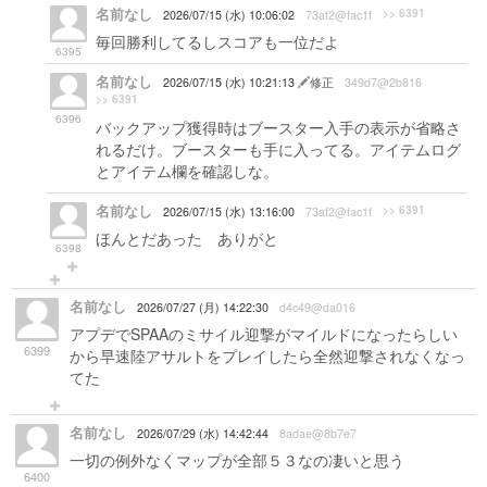
名前なし
>> 6391
2026/07/15 (水) 10:06:02
73af2@fac1f
毎回勝利してるしスコアも一位だよ
6395
名前なし
2026/07/15 (水) 10:21:13
修正
349d7@2b816
>> 6391
6396
バックアップ獲得時はブースター入手の表示が省略さ
れるだけ。ブースターも手に入ってる。アイテムログ
とアイテム欄を確認しな。
名前なし
>> 6391
2026/07/15 (水) 13:16:00
73af2@fac1f
ほんとだあった ありがと
6398
名前なし
2026/07/27 (月) 14:22:30
d4c49@da016
アプデでSPAAのミサイル迎撃がマイルドになったらしい
6399
から早速陸アサルトをプレイしたら全然迎撃されなくなっ
てた
名前なし
2026/07/29 (水) 14:42:44
8adae@8b7e7
一切の例外なくマップが全部５３なの凄いと思う
6400