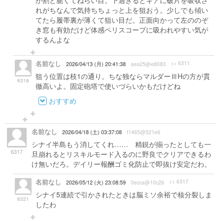
が割と脆くてねらい目。下過ぎるとギアに破片を吸収さ
れがちなんで気持ちちょっと上を狙おう。少しでも傾い
てたら履帯裏が薄くて狙い目だ。正面向かって左ののぞ
き窓も有効だけど体感ペリスコープに吸われやすい気が
するんよな
名前なし
>> 6311
2026/04/13 (月) 20:41:38
aea25@e8083
狙う位置は枝1の通り。ちな独ならマルダーⅢHの方が貫
6316
徹高いよ。固定砲塔で使いづらいかもだけどね
おすすめ
名前なし
2026/04/18 (土) 03:37:08
f1465@521e6
シナイ半島もう消してくれ…… 精鋭が揃ったとしても一
6317
旦崩れるとリスキルモード入るのに野良でクリアできるわ
け無いだろ。デイリー報酬ゴミ化防止で即抜け安定だわ。
名前なし
>> 6317
2026/05/12 (火) 23:08:59
0ecca@10c26
シナイ5連続で引かされたときは脳ミソ余裕で核分裂しま
6321
したわ