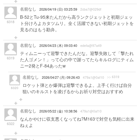
名前なし
2026/04/19 (日) 03:25:59
2cba7@029df
B-52とTu-95来たんだから高ランクジェットと初期ジェッ
6318
ト分けろよカタツムリ。全く活躍できない初期ジェットを
見るのはもう勘弁。
名前なし
2026/04/23 (木) 09:03:40
edefa@97a49
ティムニーって迎撃できたんだな。迎撃失敗して「撃たれ
6319
た人ゴメン！」って心の中で謝ってたらキルログにティム
ニー2発とF-84あったw
名前なし
>> 6319
2026/04/27 (月) 09:26:43
479a1@0af10
ロケット弾とか爆弾は迎撃できるよ。上手く行けば自分
6320
狙いのキルストを凌げるからお祈り対空はおすすめ
名前なし
2026/05/22 (金) 10:38:56
479a1@0af10
なんかやけに収支悪くなってね?M163で対空も気軽に出来
6322
ねぇよ