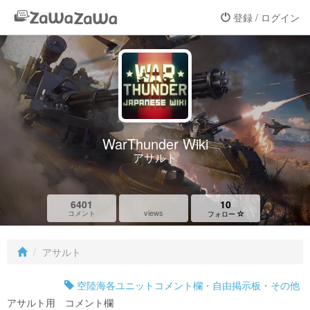
登録 / ログイン
WarThunder Wiki
アサルト
6401
10
views
コメント
フォロー
アサルト
空陸海各ユニットコメント欄・自由掲示板・その他
アサルト用 コメント欄