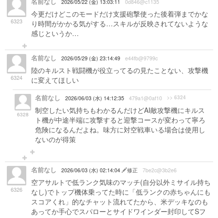
名前なし
2026/05/22 (金) 13:03:11
0d846@c1135
今更だけどこのモードだけ支援砲撃使った後着弾までかな
6323
り時間がかかる気がする…スキルが反映されてないような
感じというか…
名前なし
2026/05/29 (金) 23:14:49
e44fb@9799c
陸のキルスト戦闘機が役立ってるの見たことない、攻撃機
6324
に変えてほしい
名前なし
>> 6324
2026/06/03 (水) 14:12:35
479a1@0af10
制空したい気持ちもわかるんだけどAI敵攻撃機にキルス
6328
ト機が中途半端に攻撃すると迎撃コースが変わって寧ろ
危険になるんだよね。味方に対空戦車いる場合は使用し
ないのが得策
名前なし
2026/06/03 (水) 02:14:04
修正
7be2c@3b2e6
空アサルトで低ランク気味のマッチ(自分以外ミサイル持ち
6326
なし)でトップ機体乗ってた時に「低ランクの赤ちゃんにも
スコアくれ」的なチャット流れてたから、米デッキなのも
あってか手心でスパローとサイドワインダー封印してSフ