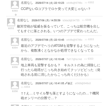
名前なし
>> 6352
2026/07/14 (火) 22:10:23
e44fb@9799c
CCIPないGコブラでロケ突って大変じゃない？
6393
名前なし
>> 6349
2026/07/06 (月) 14:55:59
b3da3@34755
敵対空砲が猛威を振るっていて、こっちは航空機を出し
6353
てもすぐに落とされる。いつのアプデで変わったんだ。
名前なし
>> 6353
2026/07/06 (月) 22:10:45
e44fb@9799c
最近のアプデでヘリのATGMを迎撃するようになった
6354
から、複数沸くとなかなか処理できなくなってる
名前なし
>> 6353
2026/07/07 (火) 10:10:48
7ef17@fa14d
地上車両も迎撃するかも？ キルストの為に掃除しに
6356
行ったら砲塔がこっち向き始めてクッソビビった（発
砲される前に消したからこっち向くだけかも）
名前なし
2026/07/07 (火) 10:41:05
修正
ef069@949c0
>> 6353
6358
↑↑え…ミサイル撃ち落とすようになったの…？機関
砲オンリーの分際で…？