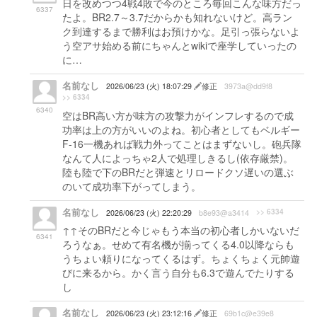
日を改めつつ4戦4敗で今のところ毎回こんな味方だっ
6337
たよ。BR2.7～3.7だからかも知れないけど。高ラン
ク到達するまで勝利はお預けかな。足引っ張らないよ
う空アサ始める前にちゃんとwikiで座学していったの
に…
名前なし
2026/06/23 (火) 18:07:29
修正
3973a@dd9f8
>> 6334
6340
空はBR高い方が味方の攻撃力がインフレするので成
功率は上の方がいいのよね。初心者としてもベルギー
F-16一機あれば戦力外ってことはまずないし。砲兵隊
なんて人によっちゃ2人で処理しきるし(依存厳禁)。
陸も陸で下のBRだと弾速とリロードクソ遅いの選ぶ
のいて成功率下がってしまう。
名前なし
>> 6334
2026/06/23 (火) 22:20:29
b8e93@a3414
↑↑そのBRだと今じゃもう本当の初心者しかいないだ
6341
ろうなぁ。せめて有名機が揃ってくる4.0以降ならも
うちょい頼りになってくるはず。ちょくちょく元帥遊
びに来るから。かく言う自分も6.3で遊んでたりする
し
名前なし
2026/06/23 (火) 23:12:16
修正
69b1c@e39e8