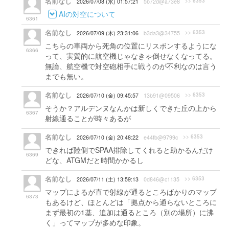
名前なし
>> 6353
2026/07/08 (水) 01:57:21
5b72d@a73e8
AIの対空について
6361
名前なし
>> 6353
2026/07/09 (木) 23:31:06
b3da3@34755
こちらの車両から死角の位置にリスボンするようにな
6366
って、実質的に航空機じゃなきゃ倒せなくなってる。
無論、航空機で対空砲相手に戦うのが不利なのは言う
までも無い。
名前なし
>> 6353
2026/07/10 (金) 09:45:57
13b91@09506
そうか？アルデンヌなんかは新しくできた丘の上から
6367
射線通ることが時々あるが
名前なし
>> 6353
2026/07/10 (金) 20:48:22
e44fb@9799c
できれば陸側でSPAA排除してくれると助かるんだけ
6369
どな、ATGMだと時間かかるし
名前なし
>> 6353
2026/07/11 (土) 13:59:13
0d846@c1135
マップによるが直で射線が通るところばかりのマップ
6373
もあるけど、ほとんどは「拠点から通らないところに
まず最初の1基、追加は通るところ（別の場所）に沸
く」ってマップが多めな印象。