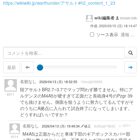
https://wikiwiki.jp/warthunder/アサルト#h2_content_1_23
wiki編集者
503afe1bfb
作成: 2020/03/15 (日) 18:14:47
ソース表示
通報 ...
最新
名前なし
2026/04/13 (月) 18:52:55
15dcd@09899
陸アサルトBR2.7~3.7でマップ問わず勝てません。特にア
6311
ルデンヌのM4A5が硬すぎて正面だと長砲身4号のPzgr 39
でも抜けません。側面を狙うように努力してるんですがそ
のうちにA拠点に入られて試合終了になってしまいます。
どうすればいいですか？
名前なし
>> 6311
2026/04/13 (月) 19:49:34
修正
fb39a@78632
M4A5は正面からだと車体下部のギアボックスカバー部
6314