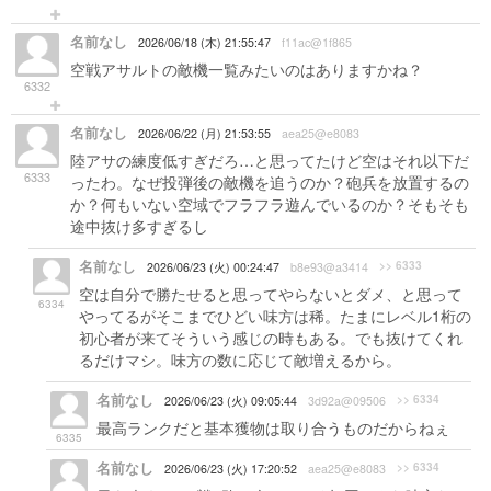
名前なし
2026/06/18 (木) 21:55:47
f11ac@1f865
空戦アサルトの敵機一覧みたいのはありますかね？
6332
名前なし
2026/06/22 (月) 21:53:55
aea25@e8083
陸アサの練度低すぎだろ…と思ってたけど空はそれ以下だ
6333
ったわ。なぜ投弾後の敵機を追うのか？砲兵を放置するの
か？何もいない空域でフラフラ遊んでいるのか？そもそも
途中抜け多すぎるし
名前なし
>> 6333
2026/06/23 (火) 00:24:47
b8e93@a3414
空は自分で勝たせると思ってやらないとダメ、と思って
6334
やってるがそこまでひどい味方は稀。たまにレベル1桁の
初心者が来てそういう感じの時もある。でも抜けてくれ
るだけマシ。味方の数に応じて敵増えるから。
名前なし
>> 6334
2026/06/23 (火) 09:05:44
3d92a@09506
最高ランクだと基本獲物は取り合うものだからねぇ
6335
名前なし
>> 6334
2026/06/23 (火) 17:20:52
aea25@e8083