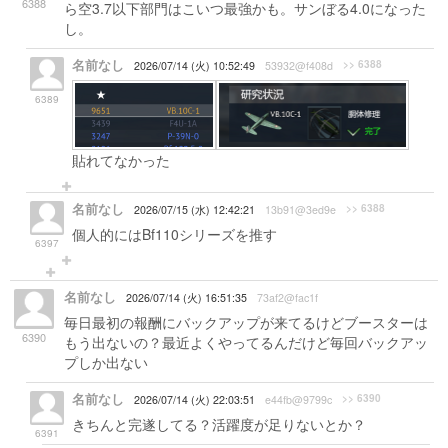
6388
ら空3.7以下部門はこいつ最強かも。サンぼる4.0になった
し。
名前なし
>> 6388
2026/07/14 (火) 10:52:49
53932@f408d
6389
貼れてなかった
名前なし
>> 6388
2026/07/15 (水) 12:42:21
13b91@3ed9e
個人的にはBf110シリーズを推す
6397
名前なし
2026/07/14 (火) 16:51:35
73af2@fac1f
毎日最初の報酬にバックアップが来てるけどブースターは
6390
もう出ないの？最近よくやってるんだけど毎回バックアッ
プしか出ない
名前なし
>> 6390
2026/07/14 (火) 22:03:51
e44fb@9799c
きちんと完遂してる？活躍度が足りないとか？
6391