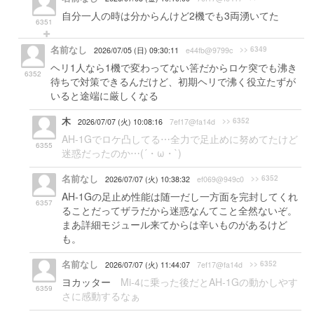
自分一人の時は分からんけど2機でも3両湧いてた
6351
名前なし
>> 6349
2026/07/05 (日) 09:30:11
e44fb@9799c
ヘリ1人なら1機で変わってない筈だからロケ突でも沸き
6352
待ちで対策できるんだけど、初期ヘリで沸く役立たずが
いると途端に厳しくなる
木
>> 6352
2026/07/07 (火) 10:08:16
7ef17@fa14d
AH-1Gでロケ凸してる⋯全力で足止めに努めてたけど
6355
迷惑だったのか⋯(´・ω・`)
名前なし
>> 6352
2026/07/07 (火) 10:38:32
ef069@949c0
AH-1Gの足止め性能は随一だし一方面を完封してくれ
6357
ることだってザラだから迷惑なんてこと全然ないぞ。
まあ詳細モジュール来てからは辛いものがあるけど
も。
名前なし
>> 6352
2026/07/07 (火) 11:44:07
7ef17@fa14d
ヨカッター
Mi-4に乗った後だとAH-1Gの動かしやす
6359
さに感動するなぁ