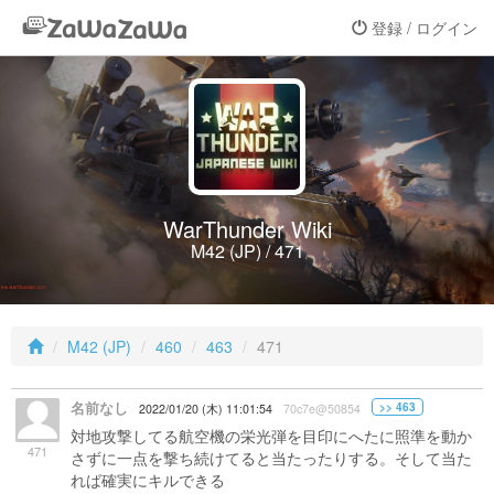
登録 / ログイン
WarThunder Wiki
M42 (JP) / 471
M42 (JP)
460
463
471
名前なし
>> 463
2022/01/20 (木) 11:01:54
70c7e@50854
対地攻撃してる航空機の栄光弾を目印にへたに照準を動か
471
さずに一点を撃ち続けてると当たったりする。そして当た
れば確実にキルできる