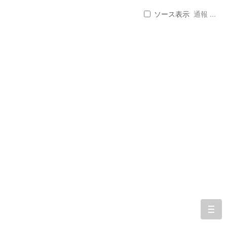
ソース表示
通報 ...
togg
navi