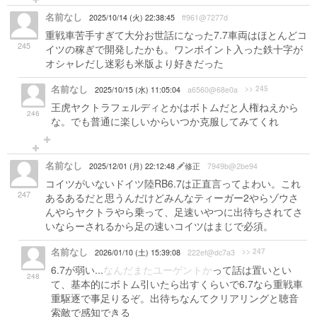
名前なし
2025/10/14 (火) 22:38:45
ff961@7277d
重戦車苦手すぎて大分お世話になった7.7車両はほとんどコ
245
イツの稼ぎで開発したかも。ワンポイント入った鉄十字が
オシャレだし迷彩も米版より好きだった
名前なし
>> 245
2025/10/15 (水) 11:05:04
a6560@68e0a
王虎ヤクトラフェルディとかはボトムだと人権ねえから
246
な。でも普通に楽しいからいつか克服してみてくれ
名前なし
2025/12/01 (月) 22:12:48
修正
7949b@2be94
コイツがいないドイツ陸RB6.7は正直言ってよわい。これ
247
あるあるだと思うんだけどみんなティーガー2やらゾウさ
んやらヤクトラやら乗って、足速いやつに出待ちされてさ
いならーされるから足の速いコイツはまじで必須。
名前なし
>> 247
2026/01/10 (土) 15:39:08
222ef@dc7a3
6.7が弱い...
なんだまたユーゲントか
って話は置いとい
248
て、基本的にボトム引いたら出すくらいで6.7なら重戦車
重駆逐で事足りるぞ。出待ちなんてクリアリングと聴音
索敵で感知できる