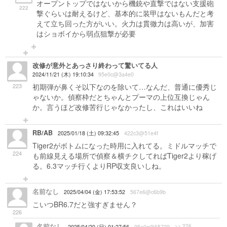
オープントップではないから機銃や直撃ではない支援砲
222
撃ぐらいは耐えるけど、基本的に装甲はないもんだと考
えて立ち回った方がいい。火力は貫徹力は高いが、加害
はショボイから弱点狙撃が必要
改修が意外とあっさり終わって驚いてる人
2024/11/21 (木) 19:10:34
95e0c@3a4e0
223
初期弾が鼻くそ以下なのを除いて…なんだ、普通に優秀じ
ゃないか。偵察枠だとちゃんとプーマの上位互換じゃん
か。言うほど改修苦行じゃなかったし、これはいいね
RB/AB
2025/01/18 (土) 09:32:45
422c3@51e4f
Tiger2がボトムになった時用に入れてる。ミドルマッチで
224
も前線見える場所で偵察＆横チクしてればTiger2より稼げ
る。6.3マッチ行くよりRP収支良いしね。
名前なし
2025/04/04 (金) 17:53:52
567e6@c6b9b
こいつBR6.7だと強すぎません？
226
名前なし
>> 226
2025/04/20 (日) 01:27:56
95e0c@65729