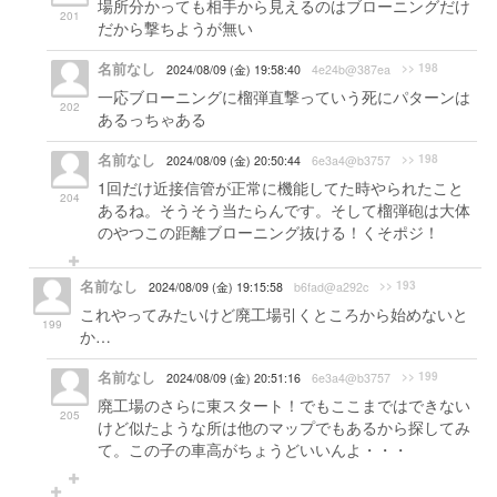
場所分かっても相手から見えるのはブローニングだけ
201
だから撃ちようが無い
名前なし
>> 198
2024/08/09 (金) 19:58:40
4e24b@387ea
一応ブローニングに榴弾直撃っていう死にパターンは
202
あるっちゃある
名前なし
>> 198
2024/08/09 (金) 20:50:44
6e3a4@b3757
1回だけ近接信管が正常に機能してた時やられたこと
204
あるね。そうそう当たらんです。そして榴弾砲は大体
のやつこの距離ブローニング抜ける！くそポジ！
名前なし
>> 193
2024/08/09 (金) 19:15:58
b6fad@a292c
これやってみたいけど廃工場引くところから始めないと
199
か…
名前なし
>> 199
2024/08/09 (金) 20:51:16
6e3a4@b3757
廃工場のさらに東スタート！でもここまではできない
205
けど似たような所は他のマップでもあるから探してみ
て。この子の車高がちょうどいいんよ・・・