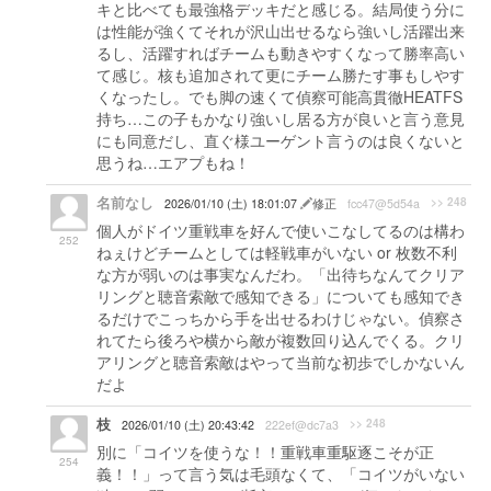
キと比べても最強格デッキだと感じる。結局使う分に
は性能が強くてそれが沢山出せるなら強いし活躍出来
るし、活躍すればチームも動きやすくなって勝率高い
て感じ。核も追加されて更にチーム勝たす事もしやす
くなったし。でも脚の速くて偵察可能高貫徹HEATFS
持ち…この子もかなり強いし居る方が良いと言う意見
にも同意だし、直ぐ様ユーゲント言うのは良くないと
思うね…エアプもね！
名前なし
>> 248
2026/01/10 (土) 18:01:07
修正
fcc47@5d54a
個人がドイツ重戦車を好んで使いこなしてるのは構わ
252
ねぇけどチームとしては軽戦車がいない or 枚数不利
な方が弱いのは事実なんだわ。「出待ちなんてクリア
リングと聴音索敵で感知できる」についても感知でき
るだけでこっちから手を出せるわけじゃない。偵察さ
れてたら後ろや横から敵が複数回り込んでくる。クリ
アリングと聴音索敵はやって当前な初歩でしかないん
だよ
枝
>> 248
2026/01/10 (土) 20:43:42
222ef@dc7a3
別に「コイツを使うな！！重戦車重駆逐こそが正
254
義！！」って言う気は毛頭なくて、「コイツがいない