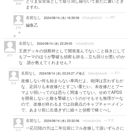
とりま安全策として取り消し線引いて新たに書いとき
209
ますわ。
名前なし
>> 207
2024/08/14 (水) 16:39:09
07b3c@92431
編集乙
210
名前なし
2024/08/14 (水) 22:29:00
1e0ab@fc2fd
王虎デッキの偵察枠として開発進んでないこと抜きにして
211
もプーマのほうが撃破も偵察も捗る…立ち回りが悪いのか
な 誰か教えてくれません？
名前なし
>> 211
2024/08/14 (水) 23:24:27
修正
3dbfc@dce0b
改修しない何も始まらない車両だよ。砲弾は言わずもが
212
な、足回りも未改修だとすごい重たい。未改修だとプー
マより弱いってのは恐らく間違ってない。せめてAPDS
を開発しないと敵を撃破というのがそもそも無理ゲーな
ので、改修が終わるまでは自拠点のキャプチャーメイン
で、あまり前に出過ぎずに細々と偵察で稼ぐべし
名前なし
>> 212
2024/08/14 (水) 23:32:06
1e0ab@fc2fd
一応日陸の方は二年位前にフル改修して扱いずらさに
213