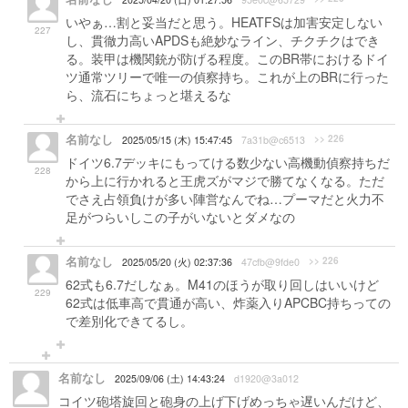
いやぁ…割と妥当だと思う。HEATFSは加害安定しない
227
し、貫徹力高いAPDSも絶妙なライン、チクチクはでき
る。装甲は機関銃が防げる程度。このBR帯におけるドイ
ツ通常ツリーで唯一の偵察持ち。これが上のBRに行った
ら、流石にちょっと堪えるな
名前なし
>> 226
2025/05/15 (木) 15:47:45
7a31b@c6513
ドイツ6.7デッキにもってける数少ない高機動偵察持ちだ
228
から上に行かれると王虎ズがマジで勝てなくなる。ただ
でさえ占領負けが多い陣営なんでね…プーマだと火力不
足がつらいしこの子がいないとダメなの
名前なし
>> 226
2025/05/20 (火) 02:37:36
47cfb@9fde0
62式も6.7だしなぁ。M41のほうが取り回しはいいけど
229
62式は低車高で貫通が高い、炸薬入りAPCBC持ちっての
で差別化できてるし。
名前なし
2025/09/06 (土) 14:43:24
d1920@3a012
コイツ砲塔旋回と砲身の上げ下げめっちゃ遅いんだけど、