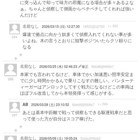
に突っ込んで却って味方の邪魔になる場合が多々あるよな
ぁ。ちゃんと偵察して側面からペチペチしてくれれば強い
んだけど
名前なし
>> 262
2026/03/15 (日) 12:27:35
16522@c27b5
爆速で拠点に向かう奴多くて偵察入れてくれない事が多
264
いよね。木の言うとおりに狙撃ポジついたらクソ頼りに
なる
名前なし
2026/03/25 (水) 02:46:23
修正
6bbd6@668e7
本家でも言われてるけど、車体でかい加速悪い照準安定ま
266
でに少し時間かかるんで乗りこなすの難しい。パンターテ
ィーガーはアンロックしてすぐ戦力になるけどこの車両は
ほぼフル改造してから本領発揮って感じがする。
AB
>> 266
2026/03/28 (土) 23:10:52
6bbd6@668e7
あとは基本中距離で戦って偵察もできる駆逐戦車だと思
267
って使った方が自分はスコア稼げた。
名前なし
2026/05/09 (土) 19:05:24
f2a0e@9feb0