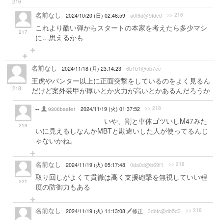
216
名前なし
>> 216
2024/10/20 (日) 02:46:59
a0f6d@9fde0
これより酷い弾からスタートの本家を考えたら多少マシ
217
に…思えるかも
名前なし
2024/11/18 (月) 23:14:23
6b1b1@5b7ee
王虎やパンター以上に正面突撃をしているのをよく見るん
218
だけど案外装甲が厚いとか火力が高いとかあるんだろうか
--
>> 218
9306baafe1
2024/11/19 (火) 01:37:52
強いて言えば頭が弱い
いや、割と車体ゴツいしM47みた
219
いに見えるしなんかMBTと勘違いした人が使ってるんじ
ゃないかね。
名前なし
>> 218
2024/11/19 (火) 05:17:48
0da0d@b69f1
取り回しがよくて貫徹は高く支援砲撃を無視していい程
221
度の防御力もある
名前なし
>> 218
2024/11/19 (火) 11:13:08
修正
3dbfc@db5d3