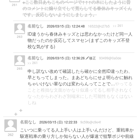
※ここ数日あちこちのページで↑↑↑の木にしたように昔
261
のコメントに煽り立てして荒らしてる春休みキッズくん
です。反応しないようにしましょう。
名前なし
>> 261
2026/03/15 (日) 12:24:48
16522@c27b5
ID違うから春休みキッズとは思わなかったけど同一人
263
物だったのか反応してスマセン(まずこのキッズ不登
校な気がする)
名前なし
2026/03/15 (日) 12:36:26
修正
93499@0a0de
>> 261
265
申し訳ない改めて確認したら確かに全然ID違ったわ、
早とちってしまった。まあどちらにせよ明らかに触れ
ちゃいけない輩なのは変わらんってことで…
やってる
ことと稚拙な文面がかなり似通ってるし相手されなく
なったからわざわざ別端末にした可能性もなくはない
しね
名前なし
2026/03/15 (日) 12:22:33
9c59b@c9e4f
こいつに乗ってる人上手い人は上手いんだけど、重戦車か
262
駆逐戦車の乗り方しか知らない人が爆速で狙撃ポジや前線