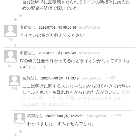
自分はM18に脳破壊させられてドイツの新機体に乗るた
めの資金をM18で稼いでいた..
名前なし
2026/07/09 (木) 09:30:36
5cb47@5c6d1
ライオンの稼ぎ方教えてください
274
名前なし
2026/07/09 (木) 10:52:49
5cb47@5c6d1
IVの研究は全部終わってるけどライオンがなくてV行けな
275
い(´；ω；｀)
名前なし
>> 275
2026/07/09 (木) 11:13:19
64acb@df056
ここは稼ぎに関するスレじゃないから聞くべきでは無い
276
しマルチポストも嫌われるから止めた方が良いぞ。
最低
でもプレ垢、できれば空高ランクを使えば稼ぎは良い、
陸は基本的に稼ぎが少ない
名前なし
>> 276
2026/07/09 (木) 13:24:50
5cb47@5c6d1
わかりました。すみませんでした。
277