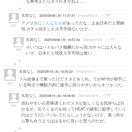
な事考えたらタイ行きかねぇ…。
名前なし
>> 235
2025/09/08 (月) 11:27:41
5c6dd@6525f
アメリカに
こんなもの
があってだな…まあ日本だと闇鍋
237
SLガチャ回すしか入手手段ないけど…
名前なし
>> 237
2025/09/08 (月) 16:57:44
0084b@0f250
そいつはバトルパス報酬だからSLガチャには入らな
238
いぞ。日本だと現状入手手段は無い
名前なし
2025/09/10 (水) 16:00:22
a5f0a@3a012
フル改修まで乗ったけどスタビをくれ。てかM18が相手に
242
いる時点で機動力的に後手に回りやすいからキツかった。
名前なし
>> 242
2025/09/10 (水) 18:08:50
58b18@c3676
揺れやすいわ昇降遅くわでスタビ欲しくなる気持ちは分
243
かるが、出てくるのを待ってHEATで確実に処理していく
のはどうだい？バレてたらしょうがないけど、真っ向か
ら撃ち合うよりははるかに良いと思うのだが。