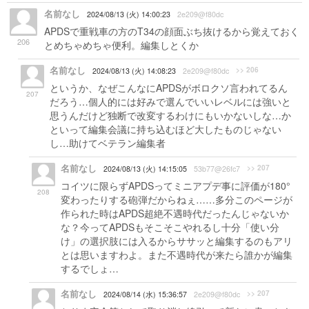
名前なし
2024/08/13 (火) 14:00:23
2e209@f80dc
APDSで重戦車の方のT34の顔面ぶち抜けるから覚えておく
206
とめちゃめちゃ便利。編集しとくか
名前なし
>> 206
2024/08/13 (火) 14:08:23
2e209@f80dc
というか、なぜこんなにAPDSがボロクソ言われてるん
207
だろう…個人的には好みで選んでいいレベルには強いと
思うんだけど独断で改変するわけにもいかないしな…か
といって編集会議に持ち込むほど大したものじゃない
し…助けてベテラン編集者
名前なし
>> 207
2024/08/13 (火) 14:15:05
53b77@26fc7
コイツに限らずAPDSってミニアプデ事に評価が180°
208
変わったりする砲弾だからねぇ……多分このページが
作られた時はAPDS超絶不遇時代だったんじゃないか
な？今ってAPDSもそこそこやれるし十分「使い分
け」の選択肢には入るからササッと編集するのもアリ
とは思いますわよ。また不遇時代が来たら誰かが編集
するでしょ…
名前なし
>> 207
2024/08/14 (水) 15:36:57
2e209@f80dc