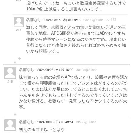
投げたんですよね ちょいと数度進路変更するだけで
10km/h以上減速するし加害もないしで…
名前なし
>> 212
2024/08/15 (木) 01:29:16
2e209@f80dc
激しく同意。未回収だと火力無い防御無い足遅いの三
214
重苦で地獄。APDS開発が終わるまではABでひたすら
稜線から偵察マシーンになるのがおすすめ。凄まじい
苦行になるけど改修さえ終わらせればめちゃめちゃ強
いから頑張って…
名前なし
2024/09/25 (水) 07:16:29
3012a@51adb
味方狙ってる敵の砲塔をAPで抜いたり、旋回や速度を活か
215
して横から弾薬庫狙ったりしてアシスト稼ぎまくるのが楽
しい。たまに味方が足止めしてるとこに出くわしてごっち
ゃんキルさせてもらったりもできるのでうまくいくときは
かなり稼げる。欲張らず一発撃ったら即ケツまくるのが大
事。
名前なし
2024/10/06 (日) 03:48:54
bf583@060c5
初期の玉ゴミ以下とはな