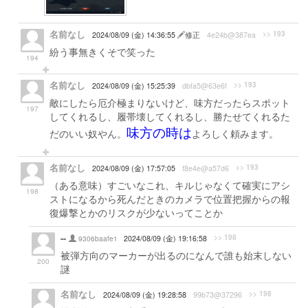
名前なし
>> 193
2024/08/09 (金) 14:36:55
修正
4e24b@387ea
紛う事無きくそで笑った
194
名前なし
>> 193
2024/08/09 (金) 15:25:39
dbfa5@63e6f
敵にしたら厄介極まりないけど、味方だったらスポット
197
してくれるし、履帯壊してくれるし、勝たせてくれるた
味方の時は
だのいい奴やん。
よろしく頼みます。
名前なし
>> 193
2024/08/09 (金) 17:57:05
f8e4e@a57d6
（ある意味）すごいなこれ、キルじゃなくて確実にアシ
198
ストになるから死んだときのカメラで位置把握からの報
復爆撃とかのリスクが少ないってことか
--
>> 198
9306baafe1
2024/08/09 (金) 19:16:58
被弾方向のマーカーが出るのになんで誰も始末しない
200
謎
名前なし
>> 198
2024/08/09 (金) 19:28:58
99b73@37296