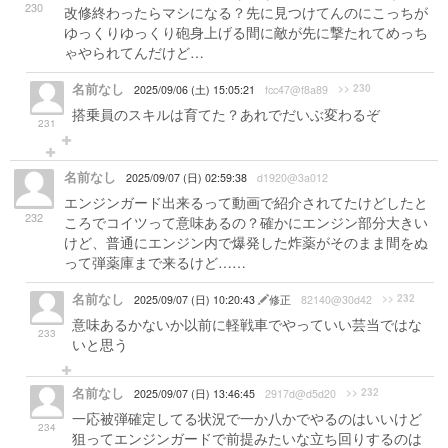
230
改修終わったらマシになる？先に見つけてんのにこっちが
ゆっくりゆっくり砲身上げる間に敵が先に撃たれてめっち
ゃやられてんだけど…
名前なし
>> 230
2025/09/06 (土) 15:05:21
fcc47@f8a89
搭乗員のスキルは育てた？あれでだいぶ変わるぞ
231
名前なし
2025/09/07 (日) 02:59:38
d1920@3a012
エンジンガード出来るって動画で紹介されてたけどしたと
232
ころでコイツって意味あるの？確かにエンジン部分大きい
けど、普通にエンジン内で爆発した炸薬がそのまま間をぬ
って弾薬庫まで来るけど……
名前なし
>> 232
2025/09/07 (日) 10:20:43
修正
82140@30d42
意味あるかないか以前に軽戦車でやっていい芸当ではな
233
いと思う
名前なし
>> 232
2025/09/07 (日) 13:46:45
2917d@d5d20
一応被弾確定してる状況で一か八かでやるのはいいけど
234
狙ってエンジンガードで前提みたいな立ち回りするのは