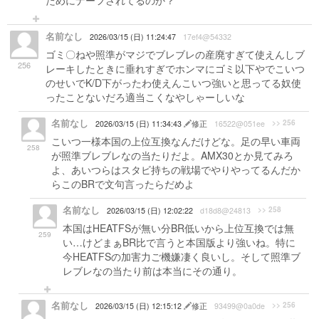
ためにナーフされてるのか？
名前なし
2026/03/15 (日) 11:24:47
17ef4@54332
ゴミ〇ねや照準がマジでブレブレの産廃すぎて使えんしブ
256
レーキしたときに垂れすぎでホンマにゴミ以下やでこいつ
のせいでK/D下がったわ使えんこいつ強いと思ってる奴使
ったことないだろ適当こくなやしゃーしいな
名前なし
>> 256
2026/03/15 (日) 11:34:43
修正
16522@051ee
こいつ一様本国の上位互換なんだけどな。足の早い車両
258
が照準ブレブレなの当たりだよ。AMX30とか見てみろ
よ、あいつらはスタビ持ちの戦場でやりやってるんだか
らこのBRで文句言ったらだめよ
名前なし
>> 258
2026/03/15 (日) 12:02:22
d18d8@24813
本国はHEATFSが無い分BR低いから上位互換では無
259
い…けどまぁBR比で言うと本国版より強いね。特に
今HEATFSの加害力ご機嫌凄く良いし。そして照準ブ
レブレなの当たり前は本当にその通り。
名前なし
>> 256
2026/03/15 (日) 12:15:12
修正
93499@0a0de