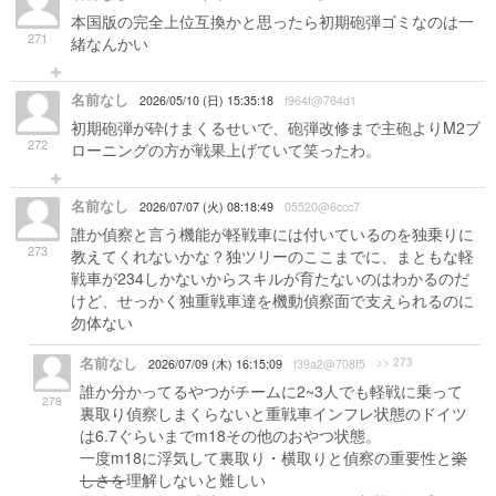
本国版の完全上位互換かと思ったら初期砲弾ゴミなのは一
271
緒なんかい
名前なし
2026/05/10 (日) 15:35:18
f964f@764d1
初期砲弾が砕けまくるせいで、砲弾改修まで主砲よりM2ブ
272
ローニングの方が戦果上げていて笑ったわ。
名前なし
2026/07/07 (火) 08:18:49
05520@6ccc7
誰か偵察と言う機能が軽戦車には付いているのを独乗りに
273
教えてくれないかな？独ツリーのここまでに、まともな軽
戦車が234しかないからスキルが育たないのはわかるのだ
けど、せっかく独重戦車達を機動偵察面で支えられるのに
勿体ない
名前なし
>> 273
2026/07/09 (木) 16:15:09
f39a2@708f5
誰か分かってるやつがチームに2~3人でも軽戦に乗って
278
裏取り偵察しまくらないと重戦車インフレ状態のドイツ
は6.7ぐらいまでm18その他のおやつ状態。
一度m18に浮気して裏取り・横取りと偵察の重要性と
楽
しさを
理解しないと難しい