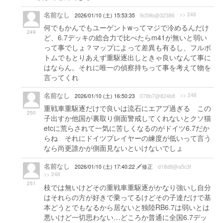
名前なし
>> 248
2026/01/10 (土) 15:53:35
9c59b@32386
何でもかんでもユーゲントwってマジで冷めるんだけ
249
ど、6.7デッキの総合力で比べたらm41が無いと弱い
って事でしょ？マップによって差異も有るし、フルボ
トムでもとりあえず重駆逐出しときゃ良いなんて事に
はならん。それに唯一の偵察持ちって事を考えて物を
言ってくれ
名前なし
>> 248
2026/01/10 (土) 16:50:23
078b7@824b8
重戦車重駆逐だけで良いは流石にエアプ過ぎる この
250
子出すか他国が裏取り側面警戒してくれないとクソ猫
etcに荒らされて一気に苦しくなるのがドイツ6.7だか
らね それにドイツプレイヤーの練度が低いって言う
なら尚更誰かが側面見ないといけないでしょ
名前なし
2026/01/10 (土) 17:40:22
修正
d18d8@a5c3f
>> 248
251
枝では無いけどその重戦車重駆逐がかなり強いし自分
はそれらの方が好きで乗ってるけどその子達だけで基
本どうとでもなるから居ないと独陸RB6.7は弱いとは
悪いけど一切思わない…どころか普通に全国6.7デッ