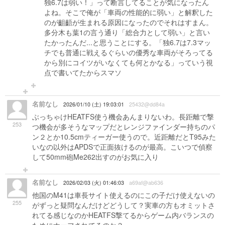
独6.7は弱い！」って断言してることが気になったん
よね。そこで俺が「車両の性能的に弱い」と解釈した
のが齟齬が生まれる原因になったのでそれはすまん。
多分木も葉1の言う通り「総合力として弱い」と言い
たかったんだ...と思うことにする。「独6.7は7.3マッ
チでも普通に戦えるぐらいの優秀な車両がそろってる
から別にコイツがいなくても何とかなる」っていう視
点で書いてたからスマソ
名前なし
2026/01/10 (土) 19:03:01
25432@dd84a
ぶっちゃけHEATFS使う機会あんまりないわ。長距離で撃
253
つ機会が多そうなマップだとレンジファインダー持ちのパ
ン２とか10.5cmティーガー使うので。近距離だとT95みた
いなの以外はAPDSで正面抜けるのが最高。こいつで偵察
して50mm砲Me262出すのがお気に入り
名前なし
2026/02/03 (火) 01:46:03
a69af@ab636
他国のM41は車長サイト使えるのにこの子だけ使えないの
255
がずっと疑問なんだけどどうして？実車の方もオミットさ
れてる感じなのかHEATFS撃てるからゲーム内バランスの