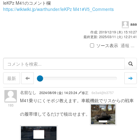
leKPz M41のコメント欄
https://wikiwiki.jp/warthunder/leKPz M41#V5_Comments
aaa
作成: 2019/12/19 (木) 15:10:27
最終更新: 2025/03/11 (火) 12:21:41
ソース表示
通報 ...
最新
名前なし
2024/08/09 (金) 14:23:24
修正
6e3a4@b3757
M41乗りにくそポジ教えます。車載機銃でリスからの戦車
193
の履帯壊してるだけで核出せます。