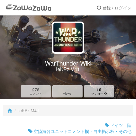
登録 / ログイン
WarThunder Wiki
leKPz M41
278
10
views
コメント
フォロー
leKPz M41
ドイツ 陸
空陸海各ユニットコメント欄・自由掲示板・その他