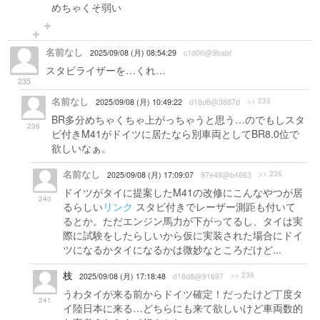
めちゃくそ弱い
名前なし
2025/09/08 (月) 08:54:29
c1d06@9babf
スタビライザーを…くれ…
235
名前なし
>> 235
2025/09/08 (月) 10:49:22
d18d8@3887d
BR多分めちゃくちゃ上がっちゃうと思う…のでもしスタ
236
ビ付きM41がドイツに居たなら別車両としてBR8.0位で
欲しいなぁ。
名前なし
>> 236
2025/09/08 (月) 17:09:07
97e48@b4663
ドイツがタイに提案したM41の改修にこんなやつが居
240
るらしい
リンク
スタビ付きでレーザー測距も付いて
るとか。ただエンジン馬力が下がってるし、タイは実
際に試験をしたらしいから仮に実装された場合にドイ
ツになるかタイになるかは微妙なところだけど...
枝
>> 236
2025/09/08 (月) 17:18:48
d18d8@91697
うわタイが来る前からドイツ確定！だったけど丁度タ
241
イ陸日本に来る…どちらにも来て欲しいけど車両数的