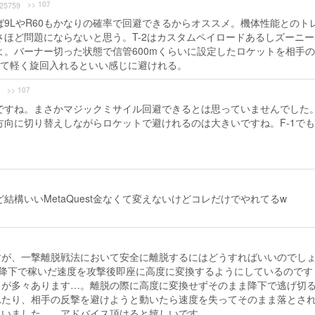
>> 107
25759
9LやR60もかなりの確率で回避できるからオススメ。機体性能とのト
ほど問題にならないと思う。T-2はカスタムペイロードあるしズーニー
。バーナー切った状態で信管600mくらいに設定したロケットを相手
して軽く旋回入れるといい感じに避けれる。
>> 107
ですね。まさかマジックミサイル回避できるとは思っていませんでした
向に切り替えしながらロケットで避けれるのは大きいですね。F-1で
結構いいMetaQuest金なくて変えないけどコレだけでやれてるw
すが、一撃離脱戦法において安全に離脱するにはどうすればいいのでし
、降下で稼いだ速度を攻撃後即座に高度に変換するようにしているのです
とが多々あります…。離脱の際に高度に変換せずそのまま降下で逃げ切
れたり、相手の反撃を避けようと動いたら速度を失ってそのまま落とさ
まいました…。アドバイス頂けると嬉しいです