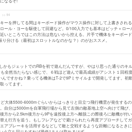
になるぞ!
>> 94
キーを押してる間はキーボード操作がマウス操作に対して上書きされる
ロール・ヨーを駆使して回避など。0/100入力でも基本はピッチ＋ロー
近いところではこの方法は危ないから控える。片手で機体をキーボード
振り分ける（最初はスロットルなのかな？）のがおススメ。
、しかもジェットでのRBを初で遊んだんですが、やはり思った通りのキ
ンも全然当たらない感じで、６戦ほど遊んで最高成績がアシスト１回程
いんですかね？乗ってる機体はT-2で9Pミサイルまで開発してます。初
を取ってます。
けど大体5500-6000mぐらいからはっきりと目立つ飛行機雲が発生する
。自分は5000mを自軍飛行場から見て左側の敵基地上空へ向けて飛び
方から2.5km後方から9Pを遠投後上方へ離脱この際後ろに敵機が付
替え行方を追う。もしフレアなどで避けられたら再度アプローチしてガ
エアブレーキを活用するなどして敵と交戦するような距離になるときに
ういう立ち回りをすれば最低1キルは取れるはず