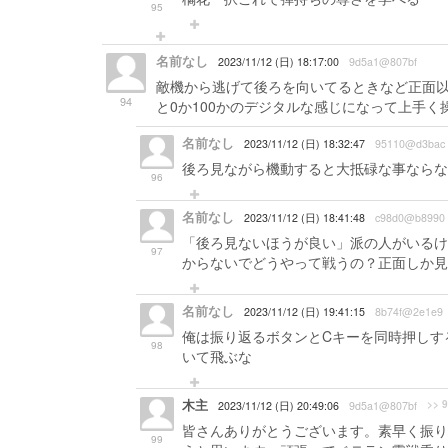
95
名前なし
2023/11/12 (日) 18:17:00
9d5a1@807bf
敵機から逃げて後ろを向いてるときなど正面以
94
と0か100かのデジタルな感じになって上手
名前なし
2023/11/12 (日) 18:32:47
95110@d3bac
後ろ見ながら機動すると大抵碌な事ならな
96
名前なし
2023/11/12 (日) 18:41:48
c98d0@b8990
「後ろ見ないほうが良い」派の人がいるけ
97
からないでどうやって戦うの？正面しか見
名前なし
2023/11/12 (日) 19:41:15
8b74f@2e1e9
俺は振り返るボタンとCキーを同時押しす
98
いて飛ぶな
木主
>> 
2023/11/12 (日) 20:49:06
9d5a1@807bf
皆さんありがとうございます。素早く振り
99