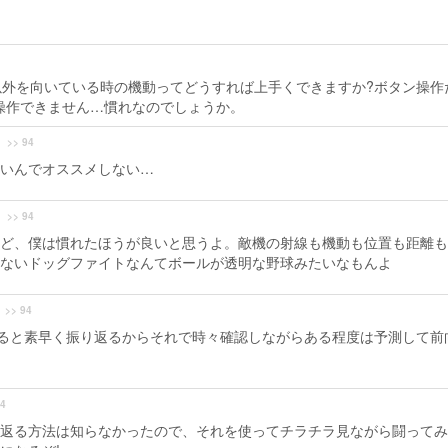
外を向いている時の機動ってどうすれば上手くできますか?ボタン操作
く操作できません…慣れなのでしょうか。
>> 94
いんでオススメしない…
>> 94
ど、僕は慣れたほうが良いと思うよ。敵機の射線も機動も位置も距離も
ないドッグファイトなんてボールが透明な野球みたいなもんよ
>> 94
ると素早く振り返るからそれで時々確認しながらある程度は予測して前
94
返る方法は知らなかったので、それを使ってチラチラ見ながら闘ってみ