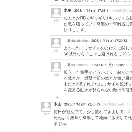
木主
2023/11/14 (火) 17:06:11
37d38@7dee
なんとかRBでギリギリ1キルでき
103
た敵を狙っていく奇襲の一撃離脱に徹
祈りします。
--
>
ddc3d14b8e
2023/11/14 (火) 17:39:33
よかった！ミサイルのよけ方に関し
104
60以外ならそこそこ避けれるし10
--
>
9306baafe1
2023/11/14 (火) 18:30:29
孤立した相手かどうかより、敵がこ
105
る敵とか、爆撃寸前の敵とか狙い目だ
中だと3機それぞれにミサイル投げ
を変える動きが見られない敵は高確
木主
>> 
2023/11/16 (木) 22:40:55
37d38@7dee8
何日が遊んでて、少し慣れてきまして、キ
107
死ぬより無茶な機動して地面に激突して死
ますね。