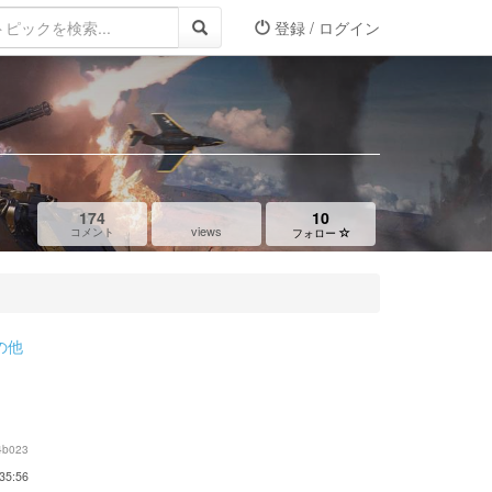
登録 / ログイン
174
10
views
コメント
フォロー
の他
4b023
35:56