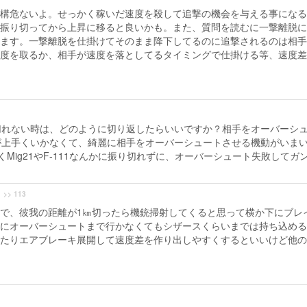
構危ないよ。せっかく稼いだ速度を殺して追撃の機会を与える事になる
振り切ってから上昇に移ると良いかも。また、質問を読むに一撃離脱に
ます。一撃離脱を仕掛けてそのまま降下してるのに追撃されるのは相手
度を取るか、相手が速度を落としてるタイミングで仕掛ける等、速度差
切れない時は、どのように切り返したらいいですか？相手をオーバーシ
が上手くいかなくて、綺麗に相手をオーバーシュートさせる機動がいま
Mig21やF-111なんかに振り切れずに、オーバーシュート失敗してガ
>> 113
で、彼我の距離が1㎞切ったら機銃掃射してくると思って横か下にブレ
にオーバーシュートまで行かなくてもシザースくらいまでは持ち込める
たりエアブレーキ展開して速度差を作り出しやすくするといいけど他の