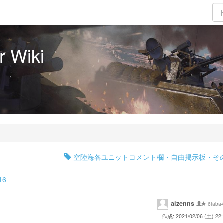
 Wiki
空陸海各ユニットコメント欄・自由掲示板・そ
16
aizenns
6faba
作成: 2021/02/06 (土) 22: