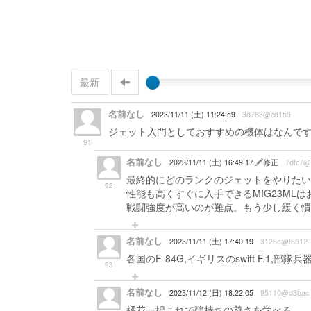
最新
名前なし
2023/11/11 (土) 11:24:59
3d783@cd159
ジェット入門としておすすめの機体はなんで
91
名前なし
2023/11/11 (土) 16:49:17
修正
7dfc7@
最終的にどのランクのジェットをやりたい
92
性能も高くすぐに入手できるMIG23M
戦闘強度が高いのが難点。もう少し緩く慣れ
名前なし
2023/11/11 (土) 17:40:19
3126e@f6512
各国のF-84G,イギリスのswift F.1,
93
名前なし
2023/11/12 (日) 18:22:05
95110@d3bac
橘花一択これで弾持ちの尊さを学べる