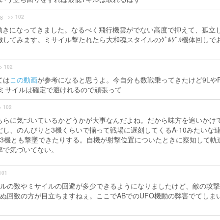
>> 102
8
る動きになってきました。なるべく飛行機雲がでない高度で抑えて、孤立
してみます。ミサイル撃たれたら大和魂スタイルのｸﾞﾙｸﾞﾙ機体回しで
> 102
ては
この動画
が参考になると思うよ。今自分も数戦乗ってきたけど9LやR
Ｇミサイルは確定で避けれるので頑張って
> 102
ちらに気づいているかどうかが大事なんだよね。だから味方を追いかけ
し、のんびりと3機くらいで揃って戦場に遅刻してくるA-10みたいな
て3機とも撃墜できたりする。自機が射撃位置についたときに察知して軌
率で気づいてない。
101
ルの数やミサイルの回避が多少できるようになりましたけど、敵の攻撃
ぬ回数の方が目立ちますねぇ。ここでABでのUFO機動の弊害でてしま