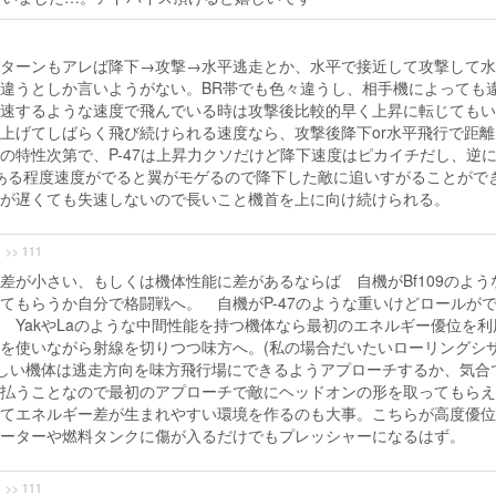
ターンもアレば降下→攻撃→水平逃走とか、水平で接近して攻撃して水
違うとしか言いようがない。BR帯でも色々違うし、相手機によっても
速するような速度で飛んでいる時は攻撃後比較的早く上昇に転じてもい
上げてしばらく飛び続けられる速度なら、攻撃後降下or水平飛行で距離
の特性次第で、P-47は上昇力クソだけど降下速度はピカイチだし、逆
方はある程度速度がでると翼がモゲるので降下した敵に追いすがることがで
が遅くても失速しないので長いこと機首を上に向け続けられる。
>> 111
差が小さい、もしくは機体性能に差があるならば 自機がBf109のよう
てもらうか自分で格闘戦へ。 自機がP-47のような重いけどロールが
 YakやLaのような中間性能を持つ機体なら最初のエネルギー優位を利
を使いながら射線を切りつつ味方へ。(私の場合だいたいローリングシ
が厳しい機体は逃走方向を味方飛行場にできるようアプローチするか、気合
払うことなので最初のアプローチで敵にヘッドオンの形を取ってもらえ
てエネルギー差が生まれやすい環境を作るのも大事。こちらが高度優位
ーターや燃料タンクに傷が入るだけでもプレッシャーになるはず。
>> 111