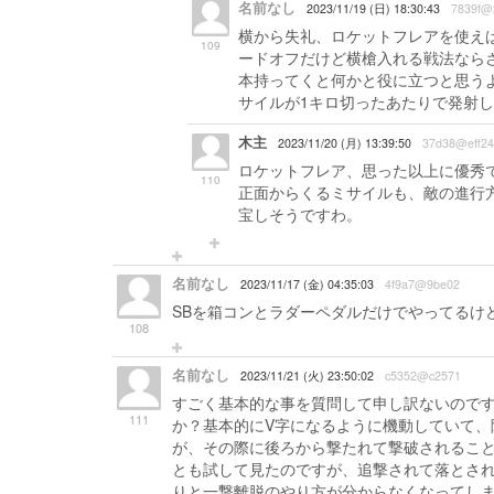
名前なし
2023/11/19 (日) 18:30:43
7839f@
横から失礼、ロケットフレアを使えば
109
ードオフだけど横槍入れる戦法ならさ
本持ってくと何かと役に立つと思うよ
サイルが1キロ切ったあたりで発射
木主
2023/11/20 (月) 13:39:50
37d38@eff24
ロケットフレア、思った以上に優秀
110
正面からくるミサイルも、敵の進行方
宝しそうですわ。
名前なし
2023/11/17 (金) 04:35:03
4f9a7@9be02
SBを箱コンとラダーペダルだけでやってるけど
108
名前なし
2023/11/21 (火) 23:50:02
c5352@c2571
すごく基本的な事を質問して申し訳ないので
111
か？基本的にV字になるように機動していて
が、その際に後ろから撃たれて撃破されるこ
とも試して見たのですが、追撃されて落とさ
りと一撃離脱のやり方が分からなくなってし