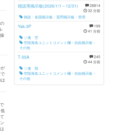
雑談用掲示板(2026/1/1～12/31)
28814
32 分前
雑談・各国掲示板・質問掲示板・管理
の
Yak-3P
199
ル
41 分前
操
ソ連 空
空陸海各ユニットコメント欄・自由掲示板・
その他
T-55A
245
44 分前
ルが
ソ連 陸
度で
空陸海各ユニットコメント欄・自由掲示板・
その他
動は
ので
、低
いて
ン
は