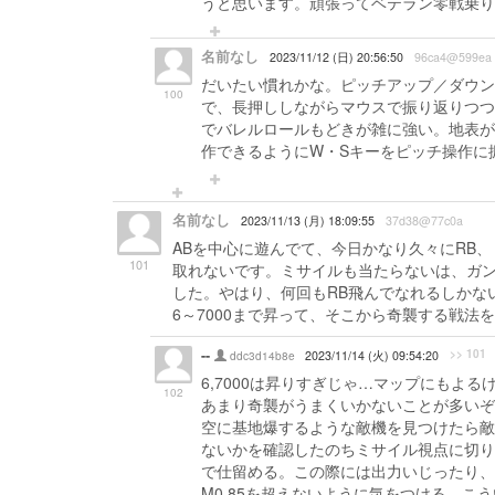
うと思います。頑張ってベテラン零戦乗り
名前なし
2023/11/12 (日) 20:56:50
96ca4@599ea
だいたい慣れかな。ピッチアップ／ダウン
100
で、長押ししながらマウスで振り返りつつ
でバレルロールもどきが雑に強い。地表が
作できるようにW・Sキーをピッチ操作に
名前なし
2023/11/13 (月) 18:09:55
37d38@77c0a
ABを中心に遊んでて、今日かなり久々にRB
101
取れないです。ミサイルも当たらないは、ガ
した。やはり、何回もRB飛んでなれるしかな
6～7000まで昇って、そこから奇襲する戦法
--
>> 101
ddc3d14b8e
2023/11/14 (火) 09:54:20
6,7000は昇りすぎじゃ…マップにもよる
102
あまり奇襲がうまくいかないことが多いぞ
空に基地爆するような敵機を見つけたら敵後
ないかを確認したのちミサイル視点に切り
で仕留める。この際には出力いじったり、
M0.85を超えないように気をつける。こ