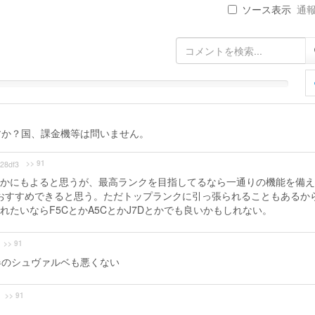
ソース表示
通報 
すか？国、課金機等は問いません。
>> 91
28df3
かにもよると思うが、最高ランクを目指してるなら一通りの機能を備え
Lはおすすめできると思う。ただトップランクに引っ張られることもあるか
たいならF5CとかA5CとかJ7Dとかでも良いかもしれない。
>> 91
部隊兵器のシュヴァルベも悪くない
>> 91