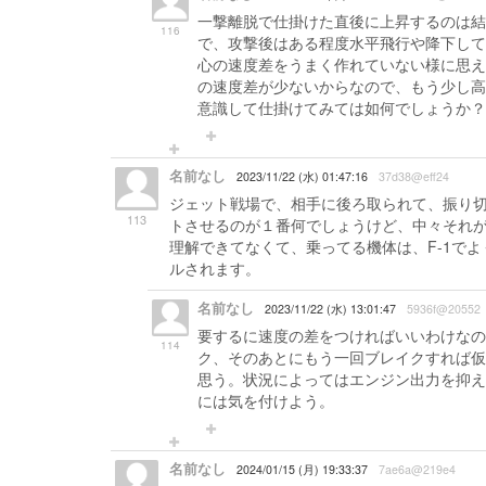
一撃離脱で仕掛けた直後に上昇するのは結
116
で、攻撃後はある程度水平飛行や降下して
心の速度差をうまく作れていない様に思え
の速度差が少ないからなので、もう少し高
意識して仕掛けてみては如何でしょうか？
名前なし
2023/11/22 (水) 01:47:16
37d38@eff24
ジェット戦場で、相手に後ろ取られて、振り
113
トさせるのが１番何でしょうけど、中々それ
理解できてなくて、乗ってる機体は、F-1でよく
ルされます。
名前なし
2023/11/22 (水) 13:01:47
5936f@20552
要するに速度の差をつければいいわけなの
114
ク、そのあとにもう一回ブレイクすれば仮
思う。状況によってはエンジン出力を抑え
には気を付けよう。
名前なし
2024/01/15 (月) 19:33:37
7ae6a@219e4