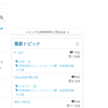
...
トピックをWIKIWIKIに埋め込む
最新トピック
F-15J
1352
1 秒前
日本 空
て
空陸海各ユニットコメント欄・自由掲示板・
ら
その他
Churchill Mk.VII
653
6 分前
イギリス 陸
空陸海各ユニットコメント欄・自由掲示板・
その他
Strv 103-0
306
11 分前