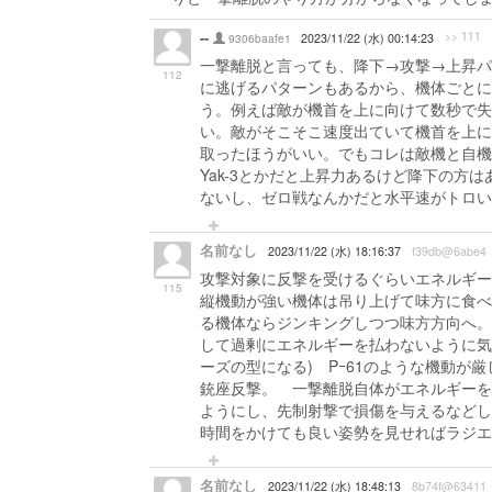
--
>> 111
9306baafe1
2023/11/22 (水) 00:14:23
一撃離脱と言っても、降下→攻撃→上昇パ
112
に逃げるパターンもあるから、機体ごとに
う。例えば敵が機首を上に向けて数秒で失
い。敵がそこそこ速度出ていて機首を上に
取ったほうがいい。でもコレは敵機と自機
Yak-3とかだと上昇力あるけど降下の
ないし、ゼロ戦なんかだと水平速がトロい
名前なし
2023/11/22 (水) 18:16:37
f39db@6abe4
攻撃対象に反撃を受けるぐらいエネルギー
115
縦機動が強い機体は吊り上げて味方に食べ
る機体ならジンキングしつつ味方方向へ。
して過剰にエネルギーを払わないように気
ーズの型になる) Pｰ61のような機動
銃座反撃。 一撃離脱自体がエネルギーを
ようにし、先制射撃で損傷を与えるなどし
時間をかけても良い姿勢を見せればラジエ
名前なし
2023/11/22 (水) 18:48:13
8b74f@63411